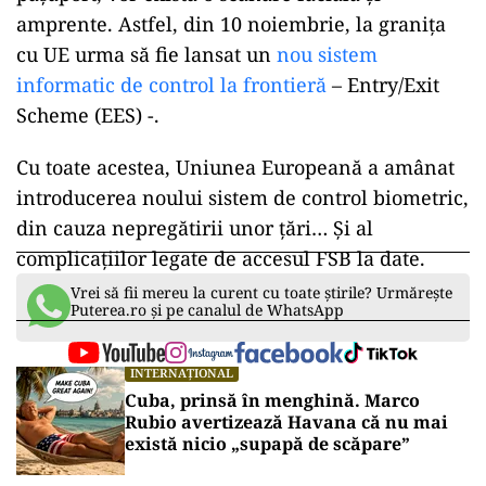
amprente. Astfel, din 10 noiembrie, la granița
cu UE urma să fie lansat un
nou sistem
informatic de control la frontieră
– Entry/Exit
Scheme (EES) -.
Cu toate acestea, Uniunea Europeană a amânat
introducerea noului sistem de control biometric,
din cauza nepregătirii unor țări… Și al
complicațiilor legate de accesul FSB la date.
Vrei să fii mereu la curent cu toate știrile? Urmărește
Puterea.ro și pe canalul de WhatsApp
INTERNAȚIONAL
Cuba, prinsă în menghină. Marco
Rubio avertizează Havana că nu mai
există nicio „supapă de scăpare”