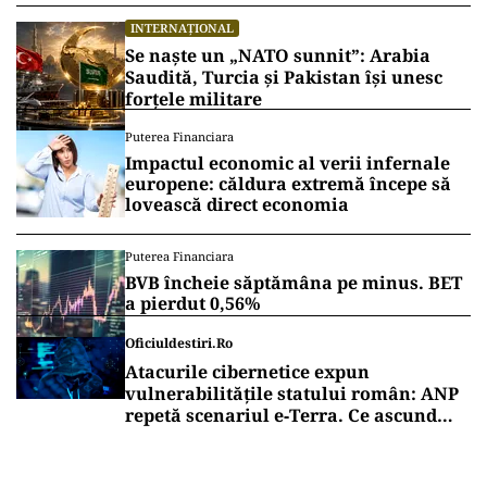
INTERNAȚIONAL
Se naște un „NATO sunnit”: Arabia
Saudită, Turcia și Pakistan își unesc
forțele militare
Puterea Financiara
Impactul economic al verii infernale
europene: căldura extremă începe să
lovească direct economia
Puterea Financiara
BVB încheie săptămâna pe minus. BET
a pierdut 0,56%
Oficiuldestiri.ro
Atacurile cibernetice expun
vulnerabilitățile statului român: ANP
repetă scenariul e‑Terra. Ce ascund
comunicările oficiale și cine răspunde
pentru mentenanța IT a instituțiilor
publice