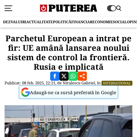
DEZVALUIRI
ACTUALITATE
POLITICĂ
FINANCIAR
ECONOMIE
SOCIAL
OPIN
Parchetul European a intrat pe
fir: UE amână lansarea noului
sistem de control la frontieră.
Rusia e implicată
Publicat: 08 feb. 2025, 22:21, de
Nitulescu Gabriel
, în
INTERNAȚIONAL
Adaugă-ne ca sursă preferată în Google