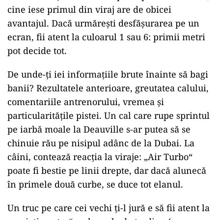
cine iese primul din viraj are de obicei
avantajul. Dacă urmărești desfășurarea pe un
ecran, fii atent la culoarul 1 sau 6: primii metri
pot decide tot.
De unde-ți iei informațiile brute înainte să bagi
banii? Rezultatele anterioare, greutatea calului,
comentariile antrenorului, vremea și
particularitățile pistei. Un cal care rupe sprintul
pe iarbă moale la Deauville s-ar putea să se
chinuie rău pe nisipul adânc de la Dubai. La
câini, contează reacția la viraje: „Air Turbo“
poate fi bestie pe linii drepte, dar dacă alunecă
în primele două curbe, se duce tot elanul.
Un truc pe care cei vechi ți-l jură e să fii atent la