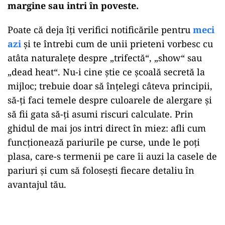
margine sau intri în poveste.
Poate că deja îți verifici notificările pentru
meci
azi
și te întrebi cum de unii prieteni vorbesc cu
atâta naturalețe despre „trifectă“, „show“ sau
„dead heat“. Nu-i cine știe ce școală secretă la
mijloc; trebuie doar să înțelegi câteva principii,
să-ți faci temele despre culoarele de alergare și
să fii gata să-ți asumi riscuri calculate. Prin
ghidul de mai jos intri direct în miez: afli cum
funcționează pariurile pe curse, unde le poți
plasa, care-s termenii pe care îi auzi la casele de
pariuri și cum să folosești fiecare detaliu în
avantajul tău.