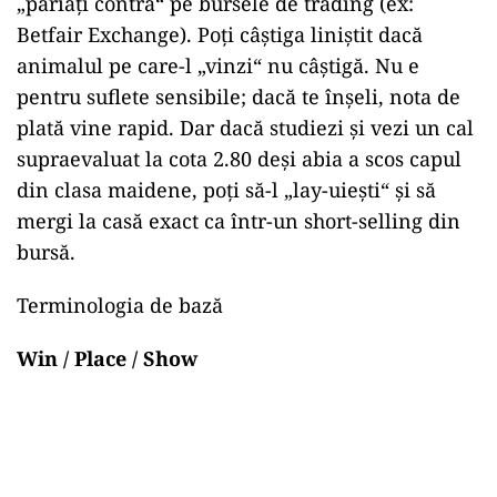
„pariați contra“ pe bursele de trading (ex:
Betfair Exchange). Poți câștiga liniștit dacă
animalul pe care-l „vinzi“ nu câștigă. Nu e
pentru suflete sensibile; dacă te înșeli, nota de
plată vine rapid. Dar dacă studiezi și vezi un cal
supraevaluat la cota 2.80 deși abia a scos capul
din clasa maidene, poți să-l „lay-uiești“ și să
mergi la casă exact ca într-un short-selling din
bursă.
Terminologia de bază
Win / Place / Show