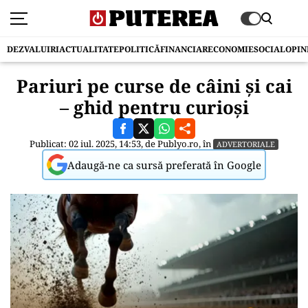
DEZVALUIRI
ACTUALITATE
POLITICĂ
FINANCIAR
ECONOMIE
SOCIAL
OPIN
Pariuri pe curse de câini și cai
– ghid pentru curioși
Publicat: 02 iul. 2025, 14:53, de
Publyo.ro
, în
ADVERTORIALE
Adaugă-ne ca sursă preferată în Google