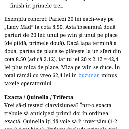
finish în primele trei.
Exemplu concret: Pariezi 20 lei each-way pe
„Lady Mad“ la cota 8.50. Asta înseamnă două
pariuri de 20 lei: unul pe win și unul pe place
(de pildă, primele două). Dacă iapa termină a
doua, partea de place se plătește la un sfert din
cota 8.50 (adică 2.12), iar tu iei 20 x 2.12 = 42,4
lei plus miza de place. Miza pe win se duce. În
total rămâi cu vreo 62,4 lei în
buzunar
, minus
taxele operatorului.
Exacta / Quinella / Trifecta
Vrei să-ți testezi clarviziunea? Într-o exacta
trebuie să anticipezi primii doi în ordinea
exactă. Quinella îți dă voie să îi inversăm (1-2