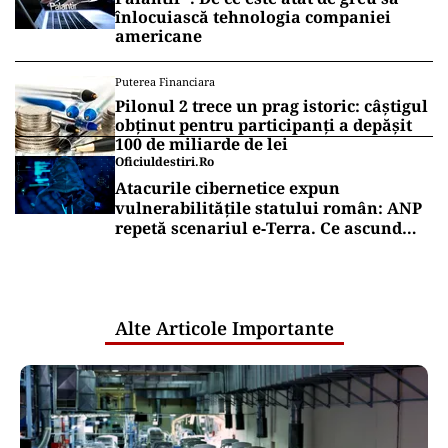
înlocuiască tehnologia companiei
americane
Puterea Financiara
Pilonul 2 trece un prag istoric: câștigul
obținut pentru participanți a depășit
100 de miliarde de lei
Oficiuldestiri.ro
Atacurile cibernetice expun
vulnerabilitățile statului român: ANP
repetă scenariul e‑Terra. Ce ascund
comunicările oficiale și cine răspunde
pentru mentenanța IT a instituțiilor
publice
Alte Articole Importante