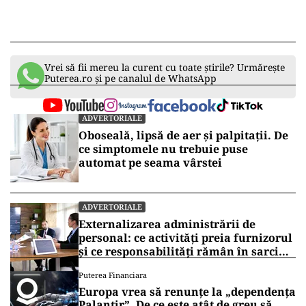
Vrei să fii mereu la curent cu toate știrile? Urmărește
Puterea.ro și pe canalul de WhatsApp
ADVERTORIALE
Oboseală, lipsă de aer și palpitații. De
ce simptomele nu trebuie puse
automat pe seama vârstei
ADVERTORIALE
Externalizarea administrării de
personal: ce activități preia furnizorul
și ce responsabilități rămân în sarcina
companiei
Puterea Financiara
Europa vrea să renunțe la „dependența
Palantir”. De ce este atât de greu să