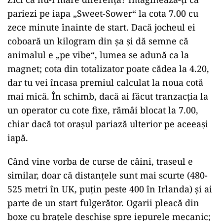
pariezi pe iapa „Sweet-Sower“ la cota 7.00 cu
zece minute înainte de start. Dacă jocheul ei
coboară un kilogram din șa și dă semne că
animalul e „pe vibe“, lumea se adună ca la
magnet; cota din totalizator poate cădea la 4.20,
dar tu vei încasa premiul calculat la noua cotă
mai mică. În schimb, dacă ai făcut tranzacția la
un operator cu cote fixe, rămâi blocat la 7.00,
chiar dacă tot orașul pariază ulterior pe aceeași
iapă.
Când vine vorba de curse de câini, traseul e
similar, doar că distanțele sunt mai scurte (480-
525 metri în UK, puțin peste 400 în Irlanda) și ai
parte de un start fulgerător. Ogarii pleacă din
boxe cu brațele deschise spre iepurele mecanic;