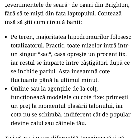
„evenimentele de seară“ de ogari din Brighton,
fără să te miști din fața laptopului. Contează
însă să știi cum circulă banii:
Pe teren, majoritatea hipodromurilor folosesc
totalizatorul. Practic, toate mizelor intră într-
un singur “sac“, casa oprește un procent fix,
iar restul se împarte între câștigători după ce
se închide pariul. Asta înseamnă cote
fluctuante până la ultimul minut.
Online sau la agențiile de la colț,
funcționează modelele cu cote fixe: primești
un preț la momentul plasării talonului, iar
cota nu se schimbă, indiferent cât de popular
devine calul sau câinele tău.
Zici că nu-i mare diferență? Imaginează-ți că