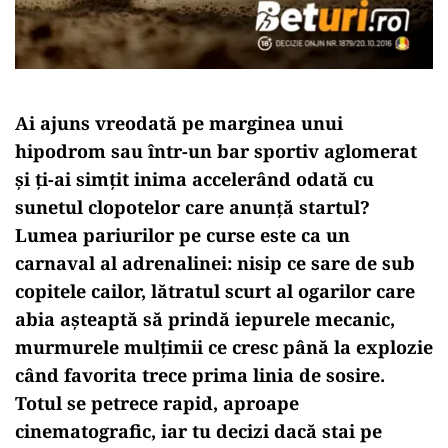
Ai ajuns vreodată pe marginea unui
hipodrom sau într-un bar sportiv aglomerat
și ți-ai simțit inima accelerând odată cu
sunetul clopotelor care anunță startul?
Lumea pariurilor pe curse este ca un
carnaval al adrenalinei: nisip ce sare de sub
copitele cailor, lătratul scurt al ogarilor care
abia așteaptă să prindă iepurele mecanic,
murmurele mulțimii ce cresc până la explozie
când favorita trece prima linia de sosire.
Totul se petrece rapid, aproape
cinematografic, iar tu decizi dacă stai pe