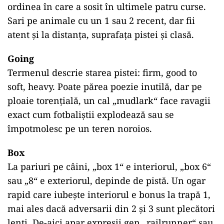
ordinea în care a sosit în ultimele patru curse.
Sari pe animale cu un 1 sau 2 recent, dar fii
atent și la distanța, suprafața pistei și clasă.
Going
Termenul descrie starea pistei: firm, good to
soft, heavy. Poate părea poezie inutilă, dar pe
ploaie torențială, un cal „mudlark“ face ravagii
exact cum fotbaliștii explodează sau se
împotmolesc pe un teren noroios.
Box
La pariuri pe câini, „box 1“ e interiorul, „box 6“
sau „8“ e exteriorul, depinde de pistă. Un ogar
rapid care iubește interiorul e bonus la trapă 1,
mai ales dacă adversarii din 2 și 3 sunt plecători
lenți. De-aici apar expresii gen „railrunner“ sau