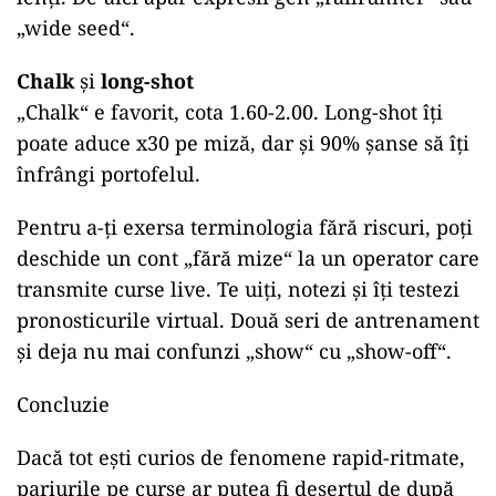
„wide seed“.
Chalk
și
long-shot
„Chalk“ e favorit, cota 1.60-2.00. Long-shot îți
poate aduce x30 pe miză, dar și 90% șanse să îți
înfrângi portofelul.
Pentru a-ți exersa terminologia fără riscuri, poți
deschide un cont „fără mize“ la un operator care
transmite curse live. Te uiți, notezi și îți testezi
pronosticurile virtual. Două seri de antrenament
și deja nu mai confunzi „show“ cu „show-off“.
Concluzie
Dacă tot ești curios de fenomene rapid-ritmate,
pariurile pe curse ar putea fi desertul de după