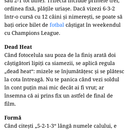
sau 2-1 tot bine). Trifecta include primele trei,
ordinea fixă, plățile uriașe. Dacă vizezi 6-3-2
într-o cursă cu 12 câini și nimerești, se poate să
bați orice bilet de
fotbal
câștigat în weekendul
cu Champions League.
Dead Heat
Când fotocelula sau poza de la finiș arată doi
câștigători lipiți ca siamezii, se aplică regula
„dead heat“: mizele se înjumătățesc și se plătesc
la cota întreagă. Nu te panica când vezi soldul
în cont puțin mai mic decât ai fi vrut; ar
însemna că ai prins fix un astfel de final de
film.
Formă
Când citești „5-2-1-3“ lângă numele calului, e