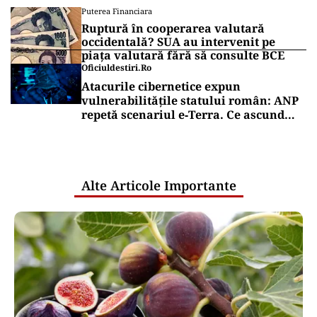
Puterea Financiara
Ruptură în cooperarea valutară
occidentală? SUA au intervenit pe
piața valutară fără să consulte BCE
Oficiuldestiri.ro
Atacurile cibernetice expun
vulnerabilitățile statului român: ANP
repetă scenariul e‑Terra. Ce ascund
comunicările oficiale și cine răspunde
pentru mentenanța IT a instituțiilor
publice
Alte Articole Importante