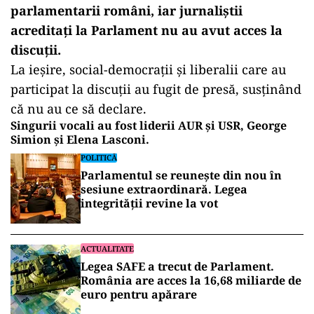
parlamentarii români, iar jurnaliștii
acreditați la Parlament nu au avut acces la
discuţii.
La ieşire, social-democraţii şi liberalii care au
participat la discuţii au fugit de presă, susţinând
că nu au ce să declare.
Singurii vocali au fost liderii AUR şi USR, George
Simion şi Elena Lasconi.
POLITICĂ
Parlamentul se reunește din nou în
sesiune extraordinară. Legea
integrității revine la vot
ACTUALITATE
Legea SAFE a trecut de Parlament.
România are acces la 16,68 miliarde de
euro pentru apărare