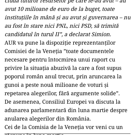
ciuda tuturor resurselor pe care le-au avut – au
avut 10 milioane de euro de la buget, toate
instituţiile în mână şi au avut şi guvernarea – nu
au fost în stare nici PNL, nici PSD, să trimită
candidatul în turul II”, a declarat Simion.
AUR va pune la dispoziţie reprezentanţilor
Comisiei de la Veneţia ”toate documentele
necesare pentru întocmirea unui raport cu
privire la situaţia abuzivă la care a fost supus
poporul român anul trecut, prin aruncarea la
gunoi a peste nouă milioane de voturi şi
repetarea alegerilor, fără argumente solide”.
De asemenea, Consiliul Europei va discuta la
adunarea parlamentară din luna martie despre
anularea alegerilor din România.
Cei de la Comisia de la Veneţia vor veni cu un