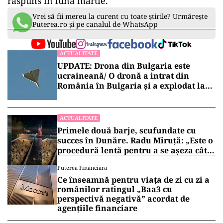
răspuns în luna martie.
Vrei să fii mereu la curent cu toate știrile? Urmărește
Puterea.ro și pe canalul de WhatsApp
ACTUALITATE
UPDATE: Drona din Bulgaria este
ucraineană/ O dronă a intrat din
România în Bulgaria şi a explodat la
100 de metri de graniţă
ACTUALITATE
Primele două barje, scufundate cu
succes în Dunăre. Radu Miruță: „Este o
procedură lentă pentru a se așeza cât
mai bine”
Puterea Financiara
Ce înseamnă pentru viața de zi cu zi a
românilor ratingul „Baa3 cu
perspectivă negativă” acordat de
agențiile financiare