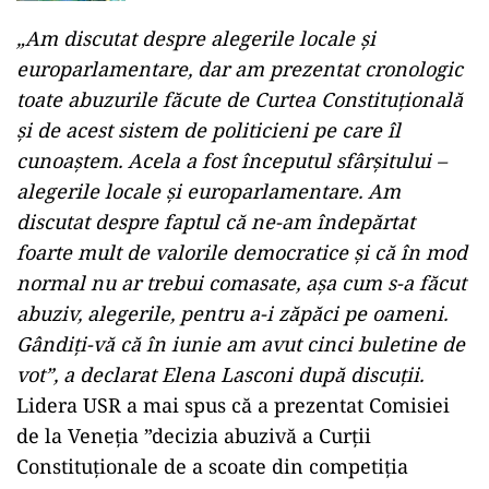
„Am discutat despre alegerile locale şi
europarlamentare, dar am prezentat cronologic
toate abuzurile făcute de Curtea Constituţională
şi de acest sistem de politicieni pe care îl
cunoaştem. Acela a fost începutul sfârşitului –
alegerile locale şi europarlamentare. Am
discutat despre faptul că ne-am îndepărtat
foarte mult de valorile democratice şi că în mod
normal nu ar trebui comasate, aşa cum s-a făcut
abuziv, alegerile, pentru a-i zăpăci pe oameni.
Gândiţi-vă că în iunie am avut cinci buletine de
vot”, a declarat Elena Lasconi după discuții.
Lidera USR a mai spus că a prezentat Comisiei
de la Veneția ”decizia abuzivă a Curţii
Constituţionale de a scoate din competiţia