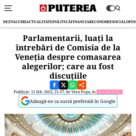
DEZVALUIRI
ACTUALITATE
POLITICĂ
FINANCIAR
ECONOMIE
SOCIAL
OPIN
Parlamentarii, luați la
întrebări de Comisia de la
Veneția despre comasarea
alegerilor; care au fost
discuțiile
Publicat: 11 feb. 2025, 21:57, de
Vera Popa
, în
ACTUALITATE
Adaugă-ne ca sursă preferată în Google