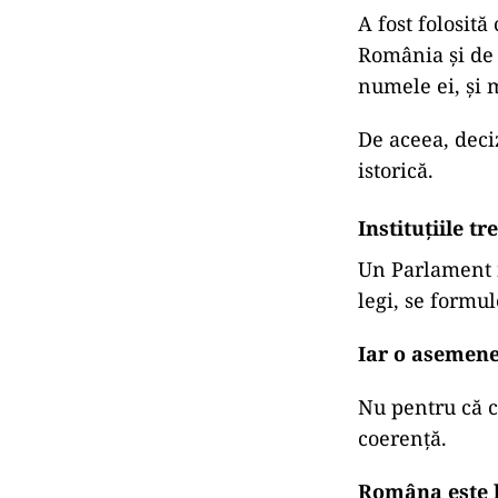
A fost folosit
România și de 
numele ei, și 
De aceea, deci
istorică.
Instituțiile t
Un Parlament nu
legi, se formul
Iar o asemenea
Nu pentru că ce
coerență.
Româna este l