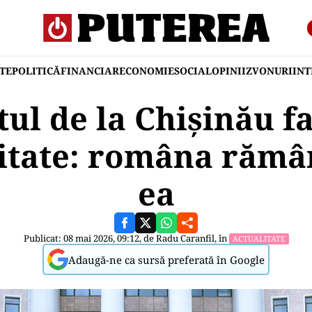
TE
POLITICĂ
FINANCIAR
ECONOMIE
SOCIAL
OPINII
ZVONURI
IN
ul de la Chișinău fa
itate: româna rămân
ea
Publicat: 08 mai 2026, 09:12, de
Radu Caranfil
, în
ACTUALITATE
Adaugă-ne ca sursă preferată în Google