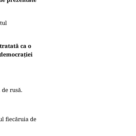
tul
tratată ca o
a democrației
 de rusă.
l fiecăruia de