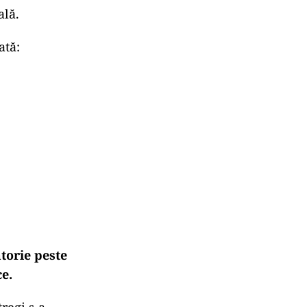
ală.
ată:
torie peste
ce.