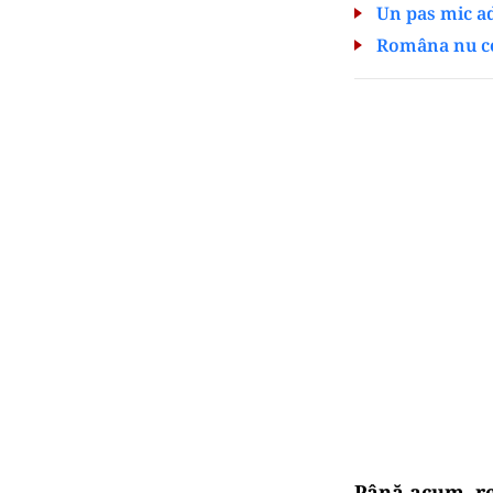
Un pas mic a
Româna nu ce
Până acum, reg