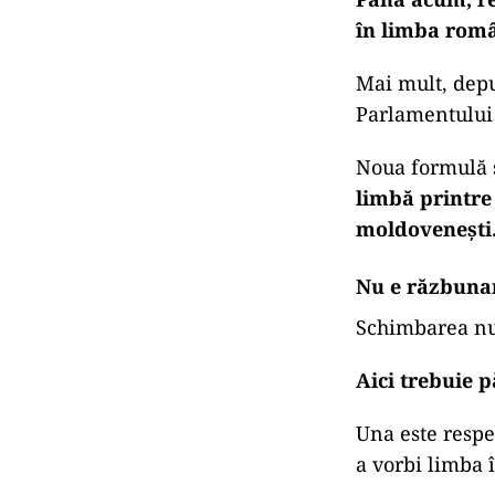
în limba româ
Mai mult, depu
Parlamentului 
Noua formulă 
limbă printre 
moldovenești
Nu e răzbunar
Schimbarea nu 
Aici trebuie p
Una este respe
a vorbi limba î