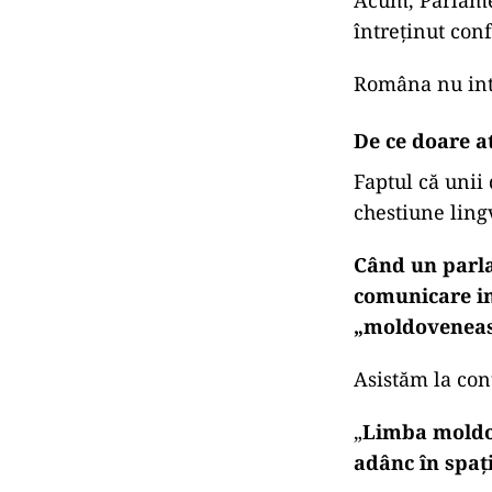
Acum, Parlamen
întreținut conf
Româna nu intr
De ce doare at
Faptul că unii
chestiune lingv
Când un parla
comunicare in
„moldoveneasc
Asistăm la con
„
Limba moldov
adânc în spați