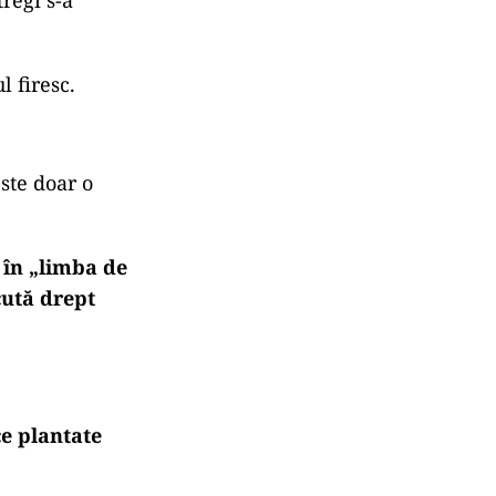
regi s-a
 firesc.
ste doar o
 în „limba de
cută drept
ce plantate