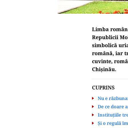
Limba română
Republicii Mo
simbolică uria
română, iar tr
cuvinte, româ
Chișinău.
CUPRINS
Nu e răzbunar
De ce doare a
Instituțiile t
Și o regulă î