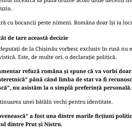
tul încearcă să pună ordine acolo unde decenii înt
uzia.
ă cu bocancii peste nimeni. Româna doar își ia locul
ât de tare această decizie
 deputați de la Chișinău vorbesc exclusiv în rusă nu e
istică. Este, de multe ori, o declarație politică.
mentar refuză româna și spune că va vorbi doar
teretnică” până când limba de stat va fi recunos
ă”, nu asistăm la o simplă preferință personală.
tinuarea unei bătălii vechi pentru identitate.
enească” a fost una dintre marile ficțiuni politi
ul dintre Prut și Nistru.