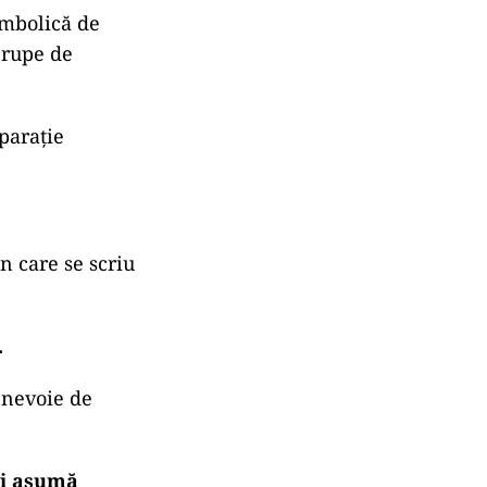
imbolică de
 rupe de
parație
n care se scriu
.
e nevoie de
și asumă