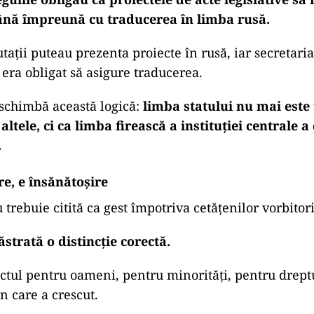
nă împreună cu traducerea în limba rusă.
tații puteau prezenta proiecte în rusă, iar secretaria
era obligat să asigure traducerea.
schimbă această logică:
limba statului nu mai este 
altele, ci ca limba firească a instituției centrale 
.
e, e însănătoșire
trebuie citită ca gest împotriva cetățenilor vorbitori
ăstrată o distincție corectă.
ctul pentru oameni, pentru minorități, pentru dreptu
n care a crescut.