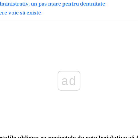
dministrativ, un pas mare pentru demnitate
re voie să existe
ad
ulile obligau ca proiectele de acte legislative să 