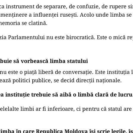
ă ca instrument de separare, de confuzie, de rupere s
menținere a influenței rusești. Acolo unde limba se
memoria se clatină.
zia Parlamentului nu este birocratică. Este o mică re
rebuie să vorbească limba statului
 este o piață liberă de conversație. Este instituția î
ează politici publice, se decid direcții naționale.
 instituție trebuie să aibă o limbă clară de lucru
lelalte limbi ar fi inferioare, ci pentru că statul ar
imba în care Republica Moldova își scrie legile, î