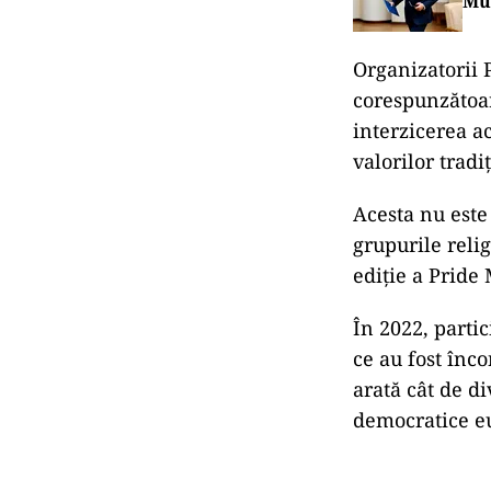
Mu
Organizatorii 
corespunzătoar
interzicerea a
valorilor tradi
Acesta nu este
grupurile reli
ediție a Pride 
În 2022, partic
ce au fost înc
arată cât de d
democratice eu