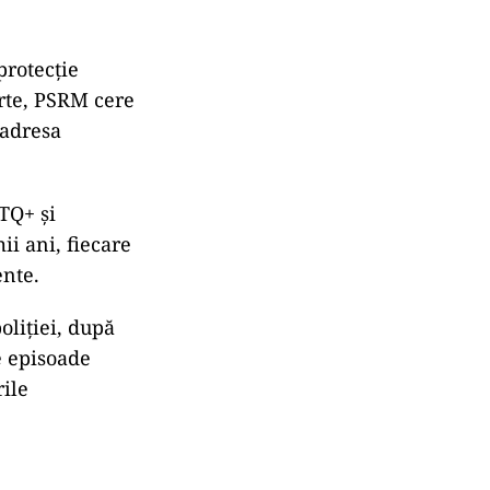
protecție
arte, PSRM cere
 adresa
TQ+ și
ii ani, fiecare
ente.
oliției, după
e episoade
rile