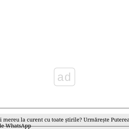
ad
ii mereu la curent cu toate știrile? Urmărește Puterea
 de WhatsApp