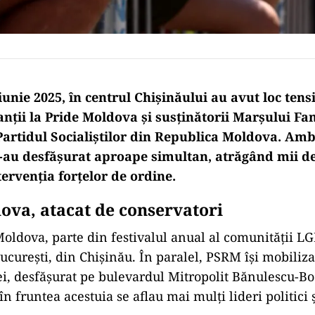
unie 2025, în centrul Chișinăului au avut loc tens
anții la Pride Moldova și susținătorii Marșului Fam
Partidul Socialiștilor din Republica Moldova. Amb
s-au desfășurat aproape simultan, atrăgând mii de
ervenția forțelor de ordine.
ova, atacat de conservatori
oldova, parte din festivalul anual al comunității L
ucurești, din Chișinău. În paralel, PSRM își mobiliza 
i, desfășurat pe bulevardul Mitropolit Bănulescu-Bod
 în fruntea acestuia se aflau mai mulți lideri politici ș