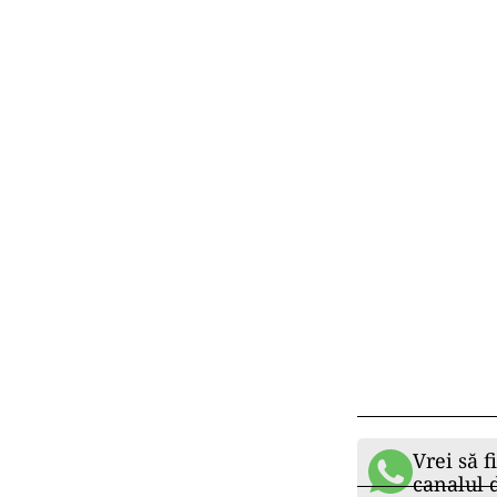
Vrei să f
canalul