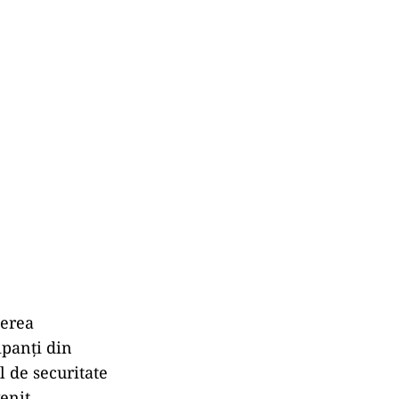
ierea
ipanți din
l de securitate
enit,