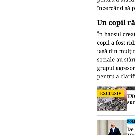
încercând să p
Un copil ră
În haosul crea
copil a fost ri
iasă din mulți
sociale au stâr
grupul agresor
pentru a clari
ANC
EXCLUSIV
EXC
sun
POLI
De 