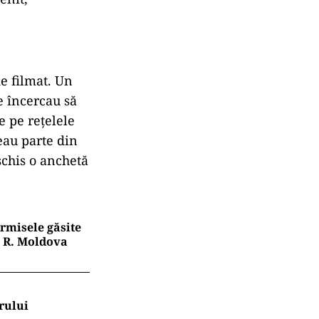
e filmat. Un
re încercau să
e pe rețelele
ceau parte din
schis o anchetă
rmisele găsite
n R. Moldova
rului