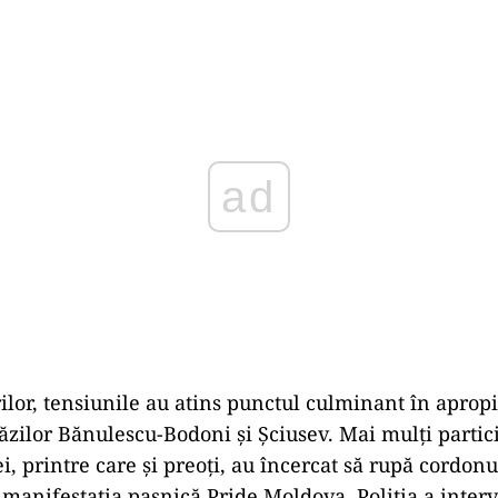
Play
rilor, tensiunile au atins punctul culminant în aprop
răzilor Bănulescu-Bodoni și Șciusev. Mai mulți partic
, printre care și preoți, au încercat să rupă cordonu
 manifestația pașnică Pride Moldova. Poliția a interv