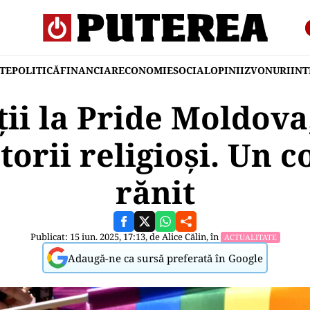
TE
POLITICĂ
FINANCIAR
ECONOMIE
SOCIAL
OPINII
ZVONURI
IN
ții la Pride Moldova,
orii religioși. Un co
rănit
Publicat: 15 iun. 2025, 17:13, de
Alice Călin
, în
ACTUALITATE
Adaugă-ne ca sursă preferată în Google