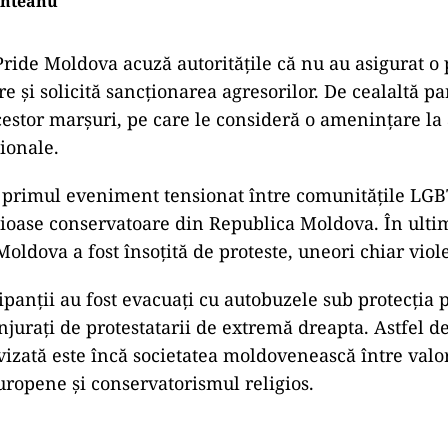
nteanu
Pride Moldova acuză autoritățile că nu au asigurat o 
e și solicită sancționarea agresorilor. De cealaltă p
cestor marșuri, pe care le consideră o amenințare la
ționale.
 primul eveniment tensionat între comunitățile LGB
gioase conservatoare din Republica Moldova. În ultim
Moldova a fost însoțită de proteste, uneori chiar viol
ipanții au fost evacuați cu autobuzele sub protecția p
onjurați de protestatarii de extremă dreapta. Astfel d
ivizată este încă societatea moldovenească între valo
ropene și conservatorismul religios.