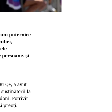
iuni puternice
iliei,
ele
 persoane. și
GBTQ+, a avut
susținătorii la
oni. Potrivit
i preoți.