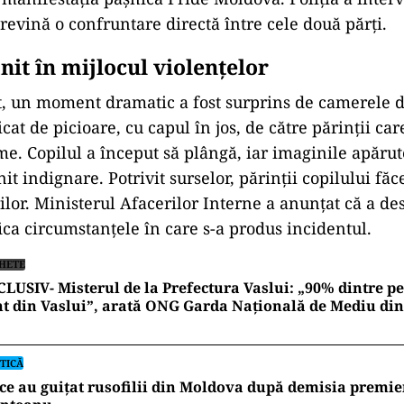
revină o confruntare directă între cele două părți.
nit în mijlocul violențelor
t, un moment dramatic a fost surprins de camerele d
dicat de picioare, cu capul în jos, de către părinții ca
me. Copilul a început să plângă, iar imaginile apărut
nit indignare. Potrivit surselor, părinții copilului fă
ilor. Ministerul Afacerilor Interne a anunțat că a de
fica circumstanțele în care s-a produs incidentul.
HETE
LUSIV- Misterul de la Prefectura Vaslui: „90% dintre pe
t din Vaslui”, arată ONG Garda Națională de Mediu di
TICĂ
ce au guițat rusofilii din Moldova după demisia premie