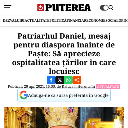
DEZVALUIRI
ACTUALITATE
POLITICĂ
FINANCIAR
ECONOMIE
SOCIAL
OPIN
Patriarhul Daniel, mesaj
pentru diaspora înainte de
Paște: Să aprecieze
ospitalitatea ţărilor în care
locuiesc
Publicat: 29 apr. 2021, 16:00, de
Raluca I. Heroiu
, în
ACTUALITATE
Adaugă-ne ca sursă preferată în Google