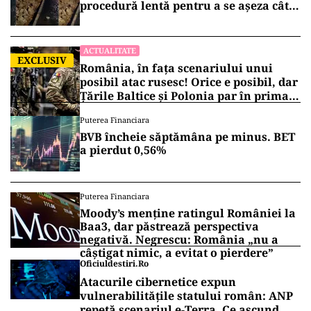
procedură lentă pentru a se așeza cât
mai bine”
ACTUALITATE
EXCLUSIV
România, în fața scenariului unui
posibil atac rusesc! Orice e posibil, dar
Țările Baltice și Polonia par în prima
linie!
Puterea Financiara
BVB încheie săptămâna pe minus. BET
a pierdut 0,56%
Puterea Financiara
Moody’s menține ratingul României la
Baa3, dar păstrează perspectiva
negativă. Negrescu: România „nu a
câștigat nimic, a evitat o pierdere”
Oficiuldestiri.ro
Atacurile cibernetice expun
vulnerabilitățile statului român: ANP
repetă scenariul e‑Terra. Ce ascund