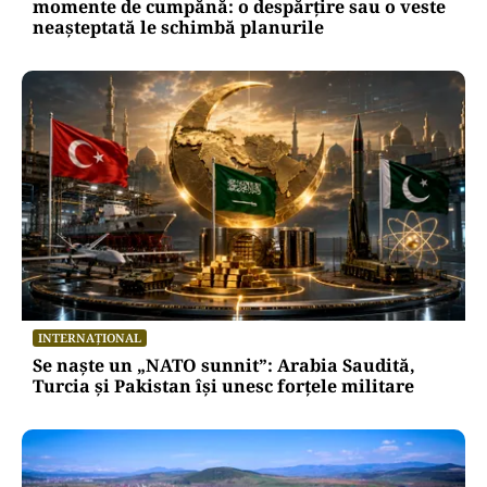
momente de cumpănă: o despărțire sau o veste
neașteptată le schimbă planurile
INTERNAȚIONAL
Se naște un „NATO sunnit”: Arabia Saudită,
Turcia și Pakistan își unesc forțele militare