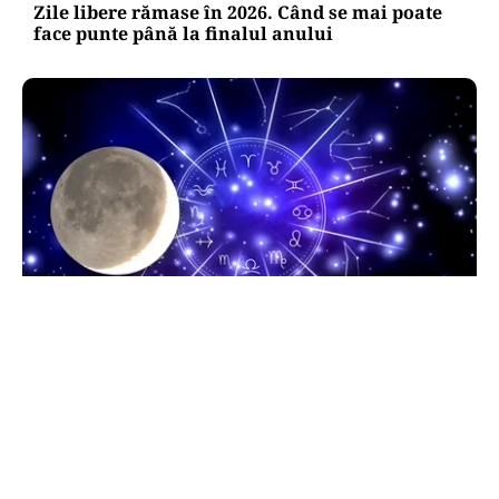
Zile libere rămase în 2026. Când se mai poate
face punte până la finalul anului
HOROSCOP
Horoscop 9 august 2026. Capricornii primesc o
veste neașteptată, Scorpionii deschid un capitol
sentimental