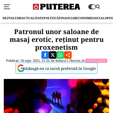
DEZVALUIRI
ACTUALITATE
POLITICĂ
FINANCIAR
ECONOMIE
SOCIAL
OPIN
Patronul unor saloane de
masaj erotic, reținut pentru
proxenetism
Publicat: 16 sept. 2021, 11:25, de
Raluca I. Heroiu
, în
ACTUALITATE
Adaugă-ne ca sursă preferată în Google