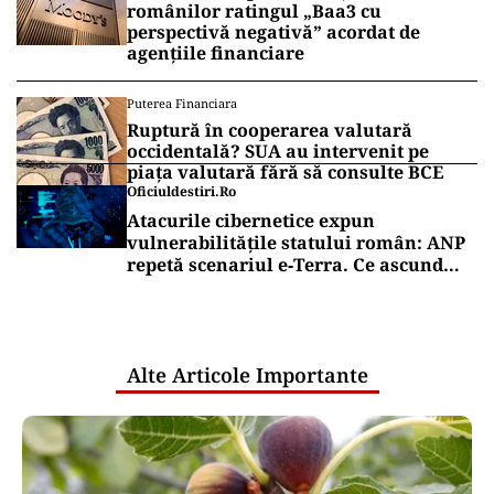
românilor ratingul „Baa3 cu
perspectivă negativă” acordat de
agențiile financiare
Puterea Financiara
Ruptură în cooperarea valutară
occidentală? SUA au intervenit pe
piața valutară fără să consulte BCE
Oficiuldestiri.ro
Atacurile cibernetice expun
vulnerabilitățile statului român: ANP
repetă scenariul e‑Terra. Ce ascund
comunicările oficiale și cine răspunde
pentru mentenanța IT a instituțiilor
publice
Alte Articole Importante