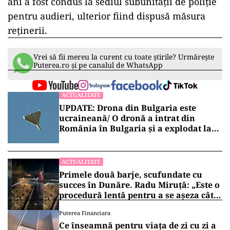
ani a fost condus la sediul subunității de poliție
pentru audieri, ulterior fiind dispusă măsura
reținerii.
Vrei să fii mereu la curent cu toate știrile? Urmărește
Puterea.ro și pe canalul de WhatsApp
ACTUALITATE
UPDATE: Drona din Bulgaria este
ucraineană/ O dronă a intrat din
România în Bulgaria şi a explodat la
100 de metri de graniţă
ACTUALITATE
Primele două barje, scufundate cu
succes în Dunăre. Radu Miruță: „Este o
procedură lentă pentru a se așeza cât
mai bine”
Puterea Financiara
Ce înseamnă pentru viața de zi cu zi a