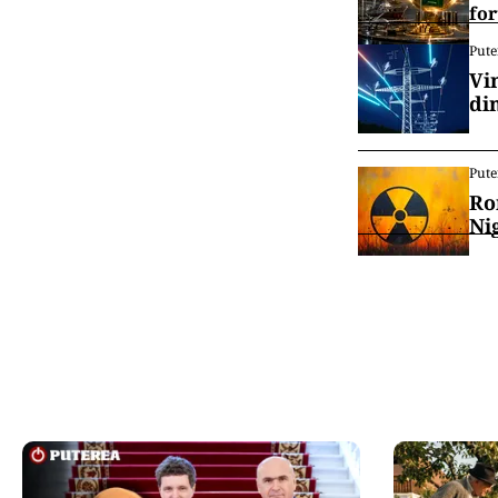
Alți trei suspe
Danemarca. Înc
parte din alte
Vrei să f
canalul
IN
Cu
exi
IN
Se 
for
Pute
Vi
di