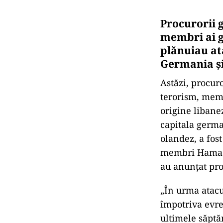
Procurorii 
membri ai g
plănuiau ata
Germania și
Astăzi, procuro
terorism, memb
origine libane
capitala germa
olandez, a fost
membri Hamas, 
au anunțat pro
„În urma atacu
împotriva evrei
ultimele săptă