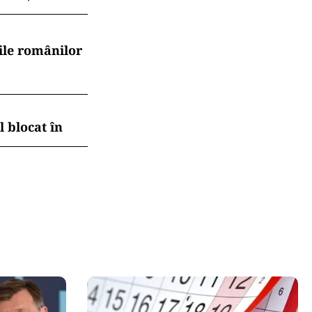
 în
sau făceau
.ro și pe
na că nu mai
tan își unesc
ile românilor