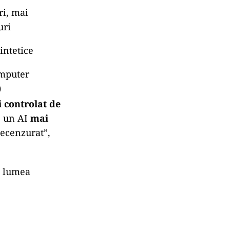
ri, mai
uri
sintetice
mputer
)
i controlat de
e un AI
mai
necenzurat”,
n lumea