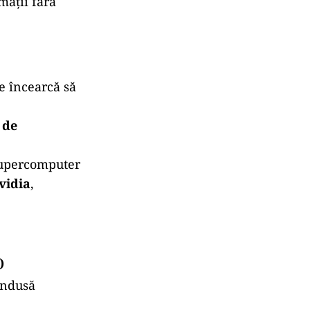
mații fără
re încearcă să
 de
supercomputer
vidia
,
)
ondusă