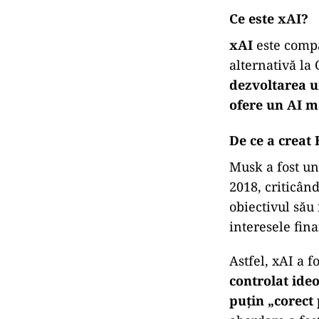
Ce este xAI?
xAI
este compa
alternativă la
dezvoltarea un
ofere un AI ma
De ce a creat
Musk a fost un
2018, criticând
obiectivul său 
interesele fina
Astfel, xAI a 
controlat ideo
puțin „corect 