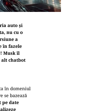
ia auto și
ta, nu cu o
ersiune a
e în fazele
e! Musk îl
 alt chatbot
ta în domeniul
re se bazează
t pe date
nalizeze