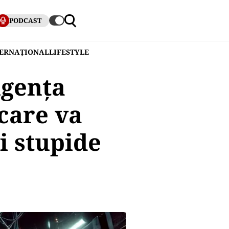
PODCAST
TERNAȚIONAL
LIFESTYLE
igența
 care va
i stupide