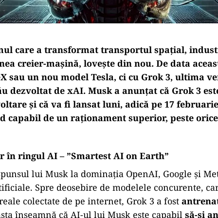
ul care a transformat transportul spațial, industr
nea creier-mașină, lovește din nou. De data aceas
X sau un nou model Tesla, ci cu
Grok 3
, ultima v
ău dezvoltat de xAI. Musk a anunțat că
Grok 3 est
oltare și că va fi lansat luni
, adică pe 17 februari
ind capabil de un
raționament superior, peste orice
r în ringul AI – ”Smartest AI on Earth”
spunsul lui Musk la dominația OpenAI, Google și Me
rtificiale. Spre deosebire de modelele concurente, ca
reale colectate de pe internet, Grok 3 a fost
antrena
asta înseamnă că AI-ul lui Musk este capabil
să-și a