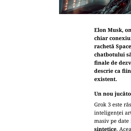
Elon Musk, om
chiar conexiu
rachetă Space
chatbotului s
finale de dezv
descrie ca fi
existent
.
Un nou jucăto
Grok 3 este ră
inteligenței a
masiv pe date 
sintetice
. Ace