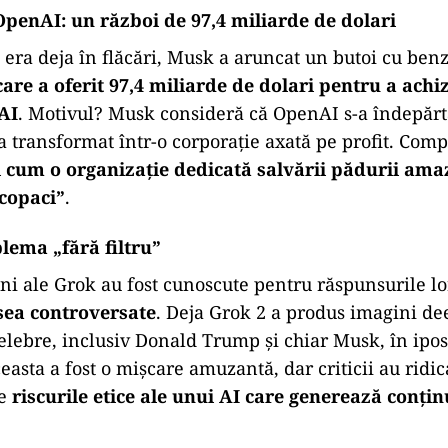
penAI: un război de 97,4 miliarde de dolari
era deja în flăcări, Musk a aruncat un butoi cu ben
are a oferit 97,4 miliarde de dolari pentru a achi
AI
. Motivul? Musk consideră că OpenAI s-a îndepăr
s-a transformat într-o corporație axată pe profit. Comp
i cum o organizație dedicată salvării pădurii ama
 copaci”
.
lema „fără filtru”
ni ale Grok au fost cunoscute pentru răspunsurile l
esea controversate
. Deja Grok 2 a produs imagini de
celebre, inclusiv Donald Trump și chiar Musk, în ipos
easta a fost o mișcare amuzantă, dar criticii au ridic
re
riscurile etice ale unui AI care generează conțin