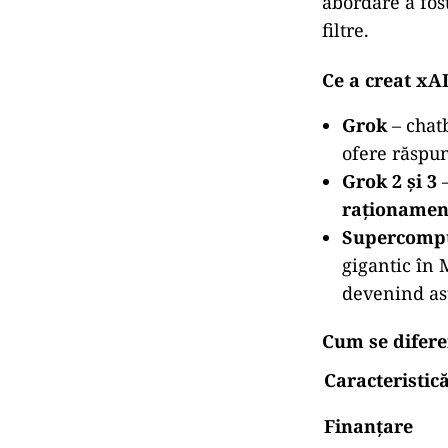
abordare a fost
filtre.
Ce a creat x
Grok
– chat
ofere răspun
Grok 2 și 3
–
raționamen
Supercompu
gigantic în 
devenind as
Cum se difer
Caracteristic
Finanțare