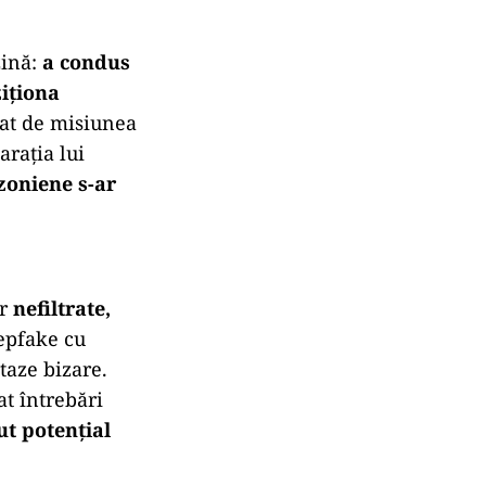
zină:
a condus
ziționa
tat de misiunea
arația lui
zoniene s-ar
or
nefiltrate,
epfake cu
taze bizare.
at întrebări
ut potențial