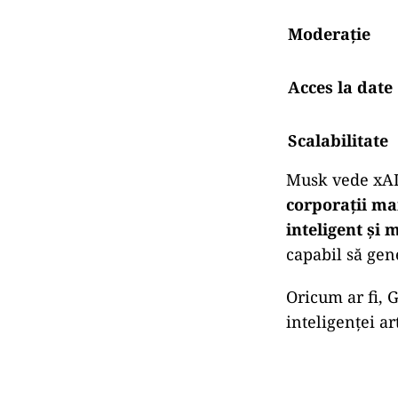
Moderație
Acces la date
Scalabilitate
Musk vede xAI
corporații ma
inteligent și
capabil să ge
Oricum ar fi, 
inteligenței art