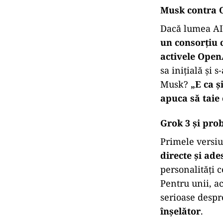
Musk contra O
Dacă lumea AI 
un consorțiu c
activele Open
sa inițială și 
Musk?
„E ca ș
apuca să taie
Grok 3 și prob
Primele versiu
directe și ad
personalități 
Pentru unii, ac
serioase desp
înșelător
.