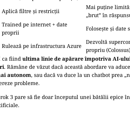
Mai puține limită
Aplică filtre și restricții
„brut” în răspuns
Trained pe internet + date
Folosește și date 
proprii
Dezvoltă superco
Rulează pe infrastructura Azure
propriu (Colossus
 ca fiind
ultima linie de apărare împotriva AI-ulu
ri
. Rămâne de văzut dacă această abordare va aduc
 mai autonom
, sau dacă va duce la un chatbot prea „
nereze probleme.
Grok 3 pare să fie doar începutul unei bătălii epice î
ificiale.