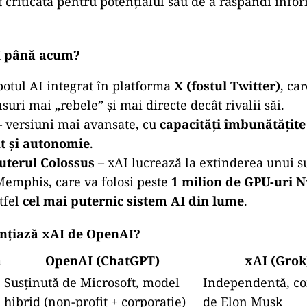
 criticată pentru potențialul său de a răspândi infor
AI până acum?
botul AI integrat în platforma
X (fostul Twitter)
, ca
suri mai „rebele” și mai directe decât rivalii săi.
 versiuni mai avansate, cu
capacități îmbunătățite
t și autonomie
.
terul Colossus
– xAI lucrează la extinderea unui 
Memphis, care va folosi peste
1 milion de GPU-uri N
tfel
cel mai puternic sistem AI din lume
.
ențiază xAI de OpenAI?
ă
OpenAI (ChatGPT)
xAI (Grok
Susținută de Microsoft, model
Independentă, c
hibrid (non-profit + corporație)
de Elon Musk