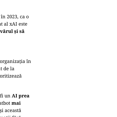
în 2023, ca o
t al xAI este
vărul și să
organizația în
t de la
oritizează
 fi un
AI prea
atbot
mai
eși această