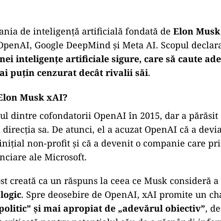
nia de inteligență artificială fondată de
Elon Musk
 OpenAI, Google DeepMind și Meta AI. Scopul declara
ei inteligențe artificiale sigure, care să caute ade
i puțin cenzurat decât rivalii săi
.
 Elon Musk xAI?
ul dintre cofondatorii OpenAI în 2015, dar a părăsit 
 direcția sa. De atunci, el a acuzat OpenAI că a devia
inițial non-profit și că a devenit o companie care pri
nciare ale Microsoft.
fost creată ca un răspuns la ceea ce Musk consideră a
logic
. Spre deosebire de OpenAI, xAI promite un ch
politic” și mai apropiat de „adevărul obiectiv”
, d