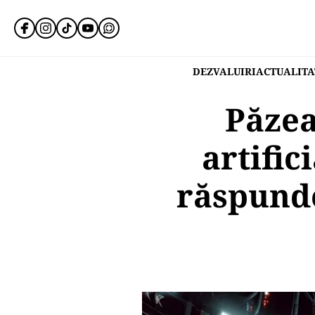
DEZVALUIRI
ACTUALITA
Păzea
artific
răspunde