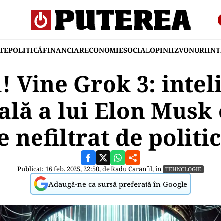
TE
POLITICĂ
FINANCIAR
ECONOMIE
SOCIAL
OPINII
ZVONURI
IN
! Vine Grok 3: intel
ială a lui Elon Musk
 nefiltrat de politic
Publicat: 16 feb. 2025, 22:50, de
Radu Caranfil
, în
TEHNOLOGIE
Adaugă-ne ca sursă preferată în Google