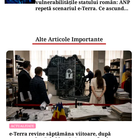
vulnerabilitățile statului român: ANP
repetă scenariul e‑Terra. Ce ascund
comunicările oficiale și cine răspunde
pentru mentenanța IT a instituțiilor
publice
Alte Articole Importante
ACTUALITATE
e-Terra revine săptămâna viitoare, după