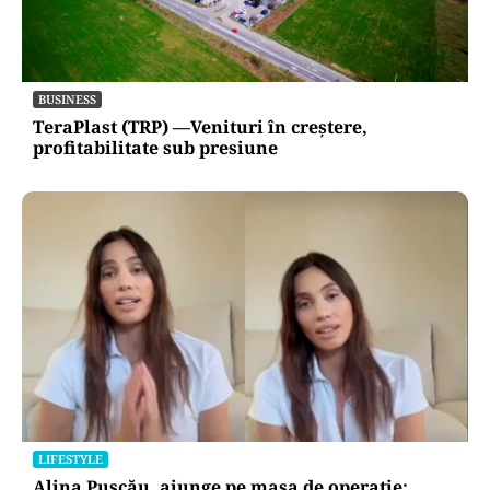
BUSINESS
TeraPlast (TRP) —Venituri în creștere,
profitabilitate sub presiune
LIFESTYLE
Alina Pușcău, ajunge pe masa de operație: