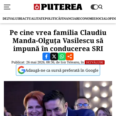
DEZVALUIRI
ACTUALITATE
POLITICĂ
FINANCIAR
ECONOMIE
SOCIAL
OPIN
Pe cine vrea familia Claudiu
Manda-Olguța Vasilescu să
impună în conducerea SRI
Publicat: 26 mai 2026, 08:36, de
Ion Teleanu
, în
DEZVĂLUIRI
Adaugă-ne ca sursă preferată în Google