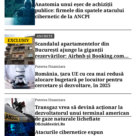
Anatomia unui eșec de achiziții
publice: firmele din spatele atacului
cibernetic de la ANCPI
ANCHETE
EXCLUSIV
Scandalul apartamentelor din
București ajunge la giganții
rezervărilor: Airbnb și Booking.com
anunță măsuri și cer respectarea legii
Puterea Financiara
România, țara UE cu cea mai redusă
alocare bugetară pe locuitor pentru
cercetare și dezvoltare, în 2025
Puterea Financiara
Transgaz vrea să devină acționar la
dezvoltatorul unui terminal american
de gaze naturale lichefiate
Oficiuldestiri.ro
Atacurile cibernetice expun