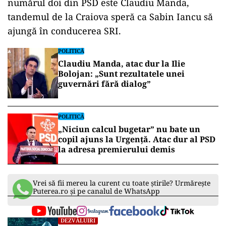
numărul doi din PSD este Claudiu Manda,
tandemul de la Craiova speră ca Sabin Iancu să
ajungă în conducerea SRI.
POLITICĂ
Claudiu Manda, atac dur la Ilie
Bolojan: „Sunt rezultatele unei
guvernări fără dialog”
POLITICĂ
„Niciun calcul bugetar” nu bate un
copil ajuns la Urgență. Atac dur al PSD
la adresa premierului demis
Vrei să fii mereu la curent cu toate știrile? Urmărește
Puterea.ro și pe canalul de WhatsApp
DEZVĂLUIRI