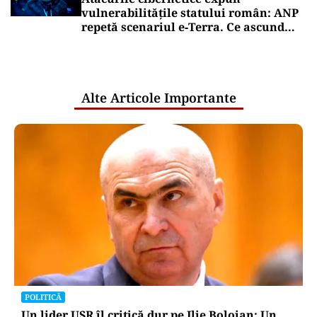
vulnerabilitățile statului român: ANP
repetă scenariul e‑Terra. Ce ascund
comunicările oficiale și cine răspunde
pentru mentenanța IT a instituțiilor
publice
Alte Articole Importante
POLITICĂ
Un lider USR îl critică dur pe Ilie Bolojan: Un