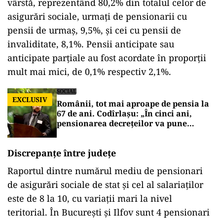
vârstă, reprezentând 80,2% din totalul celor de
asigurări sociale, urmaţi de pensionarii cu
pensii de urmaş, 9,5%, şi cei cu pensii de
invaliditate, 8,1%. Pensii anticipate sau
anticipate parţiale au fost acordate în proporţii
mult mai mici, de 0,1% respectiv 2,1%.
SOCIAL
EXCLUSIV
Românii, tot mai aproape de pensia la
67 de ani. Codîrlașu: „În cinci ani,
pensionarea decrețeilor va pune
presiune pe sistem”
Discrepanţe între judeţe
Raportul dintre numărul mediu de pensionari
de asigurări sociale de stat şi cel al salariaţilor
este de 8 la 10, cu variaţii mari la nivel
teritorial. În Bucureşti şi Ilfov sunt 4 pensionari