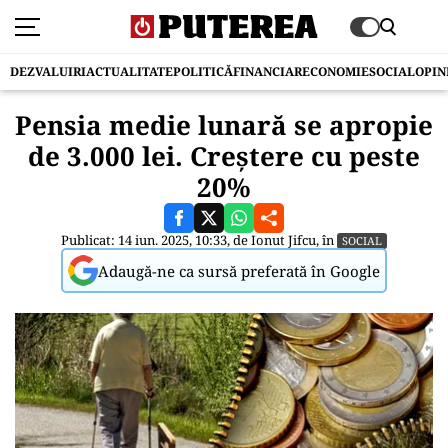
DEZVALUIRI
ACTUALITATE
POLITICĂ
FINANCIAR
ECONOMIE
SOCIAL
OPIN
Pensia medie lunară se apropie
de 3.000 lei. Creştere cu peste
20%
Publicat: 14 iun. 2025, 10:33, de
Ionut Jifcu
, în
SOCIAL
Adaugă-ne ca sursă preferată în Google