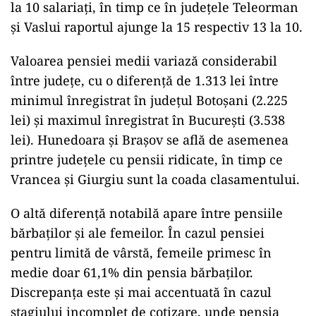
la 10 salariaţi, în timp ce în judeţele Teleorman
şi Vaslui raportul ajunge la 15 respectiv 13 la 10.
Valoarea pensiei medii variază considerabil
între judeţe, cu o diferenţă de 1.313 lei între
minimul înregistrat în judeţul Botoşani (2.225
lei) şi maximul înregistrat în Bucureşti (3.538
lei). Hunedoara şi Braşov se află de asemenea
printre judeţele cu pensii ridicate, în timp ce
Vrancea şi Giurgiu sunt la coada clasamentului.
O altă diferenţă notabilă apare între pensiile
bărbaţilor şi ale femeilor. În cazul pensiei
pentru limită de vârstă, femeile primesc în
medie doar 61,1% din pensia bărbaţilor.
Discrepanţa este şi mai accentuată în cazul
stagiului incomplet de cotizare, unde pensia