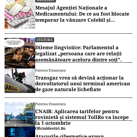
Mesajul Agenției Naționale a
Medicamentului: De ce au fost blocate
temporar la vânzare Colebil și
Panzcebil
CULTURĂ
Dileme lingvistice: Parlamentul a
legalizat „persoana care are relații
asemănătoare acelora dintre soți”.
Puterea Financiara
Transgaz vrea să devină acționar la
dezvoltatorul unui terminal american
de gaze naturale lichefiate
Puterea Financiara
CNAIR: Aplicarea tarifelor pentru
rovinietă și sistemul TollRo va începe
la 1 octombrie
Oficiuldestiri.ro
Atacurile cibernetice expun