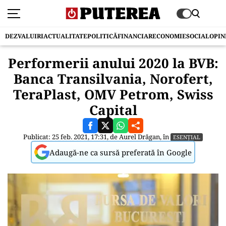
DEZVALUIRI
ACTUALITATE
POLITICĂ
FINANCIAR
ECONOMIE
SOCIAL
OPIN
Performerii anului 2020 la BVB:
Banca Transilvania, Norofert,
TeraPlast, OMV Petrom, Swiss
Capital
Publicat: 25 feb. 2021, 17:31, de
Aurel Drăgan
, în
ESENȚIAL
Adaugă-ne ca sursă preferată în Google