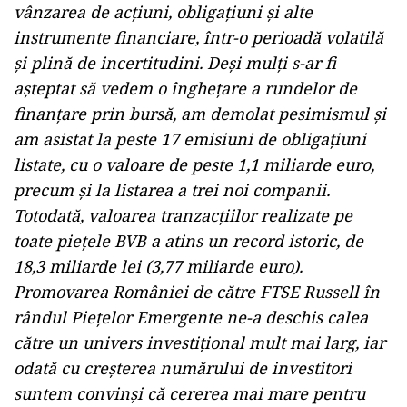
vânzarea de acțiuni, obligațiuni și alte
instrumente financiare, într-o perioadă volatilă
și plină de incertitudini. Deși mulți s-ar fi
așteptat să vedem o înghețare a rundelor de
finanțare prin bursă, am demolat pesimismul și
am asistat la peste 17 emisiuni de obligațiuni
listate, cu o valoare de peste 1,1 miliarde euro,
precum și la listarea a trei noi companii.
Totodată, valoarea tranzacțiilor realizate pe
toate piețele BVB a atins un record istoric, de
18,3 miliarde lei (3,77 miliarde euro).
Promovarea României de către FTSE Russell în
rândul Piețelor Emergente ne-a deschis calea
către un univers investițional mult mai larg, iar
odată cu creșterea numărului de investitori
suntem convinși că cererea mai mare pentru