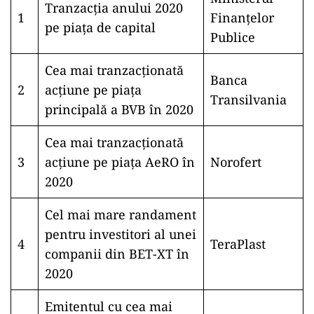
Tranzacția anului 2020
1
Finanțelor
pe piața de capital
Publice
Cea mai tranzacționată
Banca
2
acțiune pe piața
Transilvania
principală a BVB în 2020
Cea mai tranzacționată
3
acțiune pe piața AeRO în
Norofert
2020
Cel mai mare randament
pentru investitori al unei
4
TeraPlast
companii din BET-XT în
2020
Emitentul cu cea mai