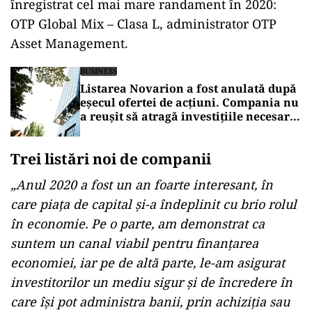
înregistrat cel mai mare randament în 2020:
OTP Global Mix – Clasa L, administrator OTP
Asset Management.
BUSINESS
Listarea Novarion a fost anulată după
eșecul ofertei de acțiuni. Compania nu
a reușit să atragă investițiile necesare
pentru debutul pe piața AeRO
Trei listări noi de companii
„Anul 2020 a fost un an foarte interesant, în
care piața de capital și-a îndeplinit cu brio rolul
în economie. Pe o parte, am demonstrat ca
suntem un canal viabil pentru finanțarea
economiei, iar pe de altă parte, le-am asigurat
investitorilor un mediu sigur și de încredere în
care își pot administra banii, prin achiziția sau