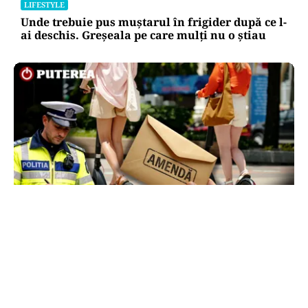
LIFESTYLE
Unde trebuie pus muștarul în frigider după ce l-
ai deschis. Greșeala pe care mulți nu o știau
LIFESTYLE
Locul din România unde trotinetele vor fi
interzise în parcuri. Cine riscă amenzi de până
la 5.000 de lei