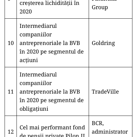
creșterea lichidității în
Group
2020
Intermediarul
companiilor
10
antreprenoriale la BVB
Goldring
în 2020 pe segmentul de
acțiuni
Intermediarul
companiilor
11
antreprenoriale la BVB
TradeVille
în 2020 pe segmentul de
obligațiuni
BCR,
Cel mai performant fond
12
administrator
de pensii private Pilon II