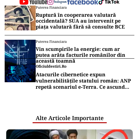
Puterea Financiara
Ruptură în cooperarea valutară
occidentală? SUA au intervenit pe
piața valutară fără să consulte BCE
Puterea Financiara
Vin scumpirile la energie: cum ar
putea arăta facturile românilor din
această toamnă
Oficiuldestiri.ro
Atacurile cibernetice expun
vulnerabilitățile statului român: ANP
repetă scenariul e‑Terra. Ce ascund
comunicările oficiale și cine răspunde
pentru mentenanța IT a instituțiilor
publice
Alte Articole Importante