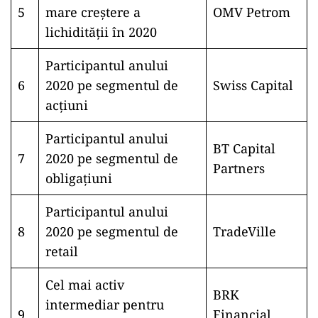
5
mare creștere a
OMV Petrom
lichidității în 2020
Participantul anului
6
2020 pe segmentul de
Swiss Capital
acțiuni
Participantul anului
BT Capital
7
2020 pe segmentul de
Partners
obligațiuni
Participantul anului
8
2020 pe segmentul de
TradeVille
retail
Cel mai activ
BRK
intermediar pentru
9
Financial