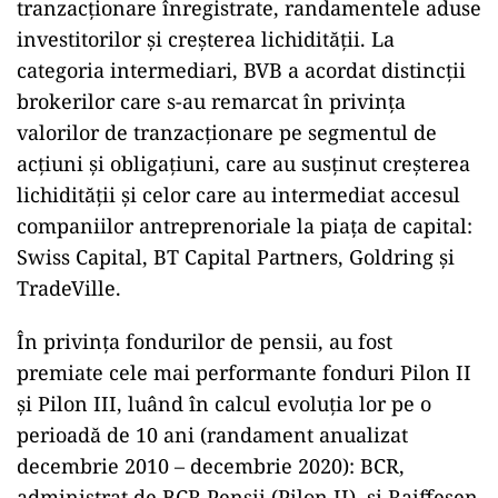
tranzacționare înregistrate, randamentele aduse
investitorilor și creșterea lichidității. La
categoria intermediari, BVB a acordat distincții
brokerilor care s-au remarcat în privința
valorilor de tranzacționare pe segmentul de
acțiuni și obligațiuni, care au susținut creșterea
lichidității și celor care au intermediat accesul
companiilor antreprenoriale la piața de capital:
Swiss Capital, BT Capital Partners, Goldring și
TradeVille.
În privința fondurilor de pensii, au fost
premiate cele mai performante fonduri Pilon II
și Pilon III, luând în calcul evoluția lor pe o
perioadă de 10 ani (randament anualizat
decembrie 2010 – decembrie 2020): BCR,
administrat de BCR Pensii (Pilon II), și Raiffesen