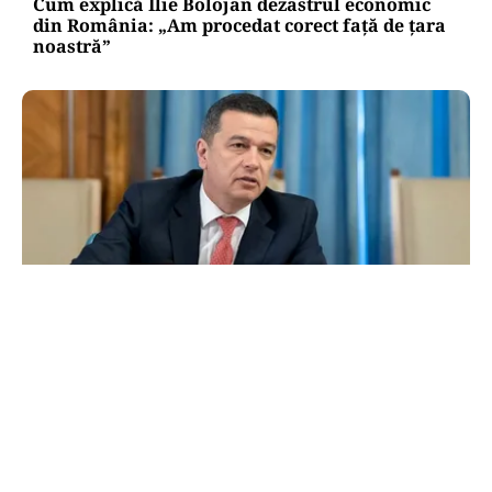
Cum explică Ilie Bolojan dezastrul economic
din România: „Am procedat corect față de țara
noastră”
POLITICĂ
Grindeanu acuză PNL și USR: „Intenția
unora va conduce însă la pierderea banilor”