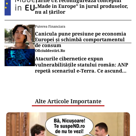
Țările UE reconfigurează conceptul
„Made in Europe” în jurul produselor,
nu al țărilor
Puterea Financiara
Canicula pune presiune pe economia
Europei și schimbă comportamentul
de consum
Oficiuldestiri.ro
Atacurile cibernetice expun
vulnerabilitățile statului român: ANP
repetă scenariul e‑Terra. Ce ascund
comunicările oficiale și cine răspunde
pentru mentenanța IT a instituțiilor
publice
Alte Articole Importante