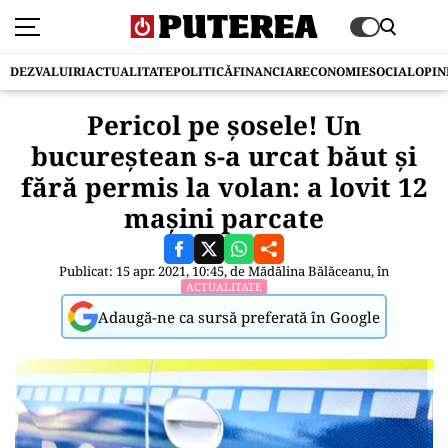
DEZVALUIRI
ACTUALITATE
POLITICĂ
FINANCIAR
ECONOMIE
SOCIAL
OPIN
Pericol pe șosele! Un
bucureștean s-a urcat băut și
fără permis la volan: a lovit 12
mașini parcate
Publicat: 15 apr. 2021, 10:45, de
Mădălina Bălăceanu
, în
ACTUALITATE
Adaugă-ne ca sursă preferată în Google