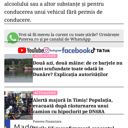
alcoolului sau a altor substanţe şi pentru
conducerea unui vehicul fără permis de
conducere.
Vrei să fii mereu la curent cu toate știrile? Urmărește
Puterea.ro și pe canalul de WhatsApp
ACTUALITATE
Două azi, două mâine: de ce barjele nu
sunt scufundate toate odată în
Dunăre? Explicația autorităților
ACTUALITATE
Alertă majoră în Timiș! Populația,
evacuată după răsturnarea unui
camion cu hipoclorit pe DN68A
Puterea Financiara