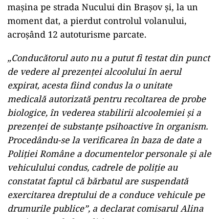
mașina pe strada Nucului din Braşov şi, la un
moment dat, a pierdut controlul volanului,
acroşând 12 autoturisme parcate.
„Conducătorul auto nu a putut fi testat din punct
de vedere al prezenţei alcoolului în aerul
expirat, acesta fiind condus la o unitate
medicală autorizată pentru recoltarea de probe
biologice, în vederea stabilirii alcoolemiei şi a
prezenţei de substanţe psihoactive în organism.
Procedându-se la verificarea în baza de date a
Poliţiei Române a documentelor personale şi ale
vehiculului condus, cadrele de poliţie au
constatat faptul că bărbatul are suspendată
exercitarea dreptului de a conduce vehicule pe
drumurile publice”, a declarat comisarul Alina