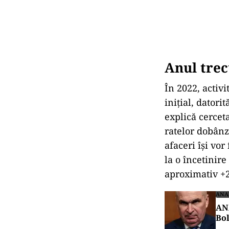
Anul trec
În 2022, activ
iniţial, datori
explică cerceta
ratelor dobânzi
afaceri îşi vor
la o încetinire
aproximativ +
ANA
ANA
Bo