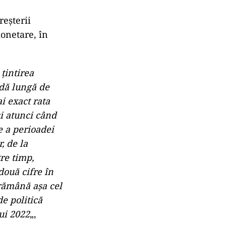
reşterii
monetare, în
ţintirea
adă lungă de
i exact rata
şi atunci când
e a perioadei
, de la
tre timp,
două cifre în
 rămână aşa cel
e politică
ui 2022
„,