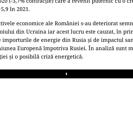
20 (-3,7% contracţie) care a revenit puternic cu o cr
+5,9 în 2021.
ctivele economice ale României s-au deteriorat semni
oiului din Ucraina iar acest lucru este cauzat, în pr
importurile de energie din Rusia şi de impactul san
iunea Europenă împotriva Rusiei. În analiză sunt 
ţiei şi o posibilă criză energetică.
Play