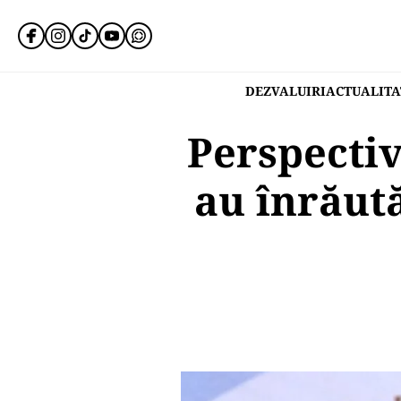
DEZVALUIRI
ACTUALITA
Perspectiv
au înrăută