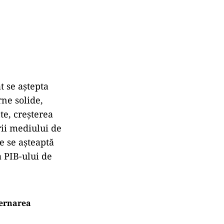
t se aştepta
rne solide,
te, creşterea
rii mediului de
de se aşteaptă
a PIB-ului de
vernarea