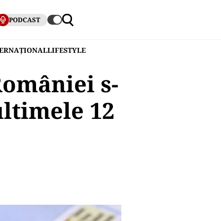
PODCAST
TERNAȚIONAL
LIFESTYLE
României s-
ultimele 12