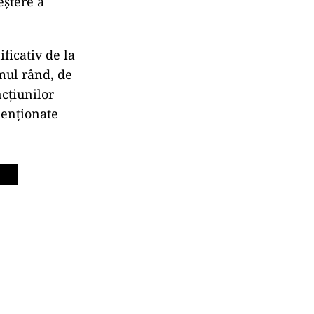
eştere a
ficativ de la
imul rând, de
cţiunilor
menţionate