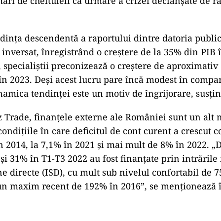
ari de cheltuieli ca urmare a crizei declanşate de r
ndinţa descendentă a raportului dintre datoria public
a inversat, înregistrând o creştere de la 35% din PIB
l, specialiştii preconizează o creştere de aproximati
 în 2023. Deşi acest lucru pare încă modest în compar
namica tendinţei este un motiv de îngrijorare, susţin
nz Trade, finanţele externe ale României sunt un alt 
condiţiile în care deficitul de cont curent a crescut c
n 2014, la 7,1% în 2021 şi mai mult de 8% în 2022. 
 şi 31% în T1-T3 2022 au fost finanţate prin intrările
ine directe (ISD), cu mult sub nivelul confortabil de 7
 un maxim recent de 192% în 2016”, se menţionează