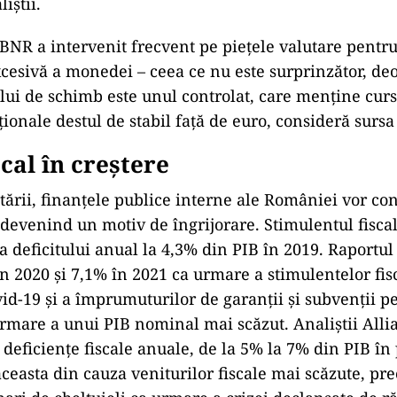
iştii.
NR a intervenit frecvent pe pieţele valutare pentru
excesivă a monedei – ceea ce nu este surprinzător, d
sului de schimb este unul controlat, care menţine cur
onale destul de stabil faţă de euro, consideră sursa 
scal în creștere
ării, finanţele publice interne ale României vor con
 devenind un motiv de îngrijorare. Stimulentul fiscal
a deficitului anual la 4,3% din PIB în 2019. Raportul
în 2020 şi 7,1% în 2021 ca urmare a stimulentelor fis
d-19 şi a împrumuturilor de garanţii şi subvenţii p
rmare a unui PIB nominal mai scăzut. Analiştii Alli
i deficienţe fiscale anuale, de la 5% la 7% din PIB în
aceasta din cauza veniturilor fiscale mai scăzute, pr