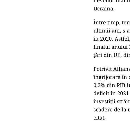
nevoilor mai m
Ucraina.
Între timp, te
ultimii ani, s-
în 2020. Astfe
finalul anului
ţări din UE, di
Potrivit Allia
îngrijorare în 
0,3% din PIB î
deficit în 2021
investiţii stră
scădere de la
citat.