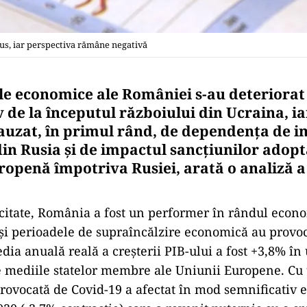
us, iar perspectiva rămâne negativă
le economice ale României s-au deteriorat
 de la începutul războiului din Ucraina, ia
cauzat, în primul rând, de dependenţa de i
din Rusia şi de impactul sancţiunilor adopt
openă împotriva Rusiei, arată o analiză a
i citate, România a fost un performer în rândul econ
i perioadele de supraîncălzire economică au provo
dia anuală reală a creşterii PIB-ului a fost +3,8% în 
e mediile statelor membre ale Uniunii Europene. Cu 
provocată de Covid-19 a afectat în mod semnificativ