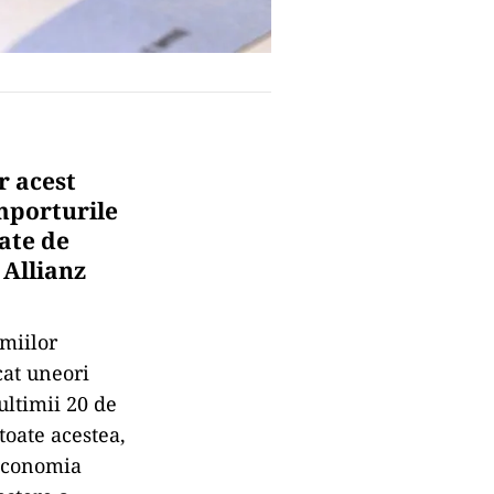
r acest
mporturile
ate de
 Allianz
omiilor
cat uneori
ultimii 20 de
toate acestea,
 economia