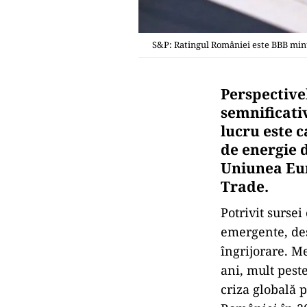
S&P: Ratingul României este BBB min
Perspective
semnificativ
lucru este 
de energie 
Uniunea Eur
Trade.
Potrivit surse
emergente, deş
îngrijorare. Me
ani, mult pest
criza globală 