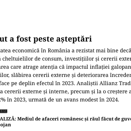
ut a fost peste așteptări
itatea economică în România a rezistat mai bine decâ
tă cheltuielilor de consum, investiţiilor şi cererii exte
rea care atrage atenţia că impactul inflaţiei galopan
lor, slăbirea cererii externe şi deteriorarea încrede
 face pe deplin efectul în 2023. Analiştii Allianz Tra
 a cererii externe şi interne, precum şi la o creştere 
2% în 2023, urmată de un avans modest în 2024.
LIZĂ
LIZĂ: Mediul de afaceri românesc și răul făcut de gu
lojan