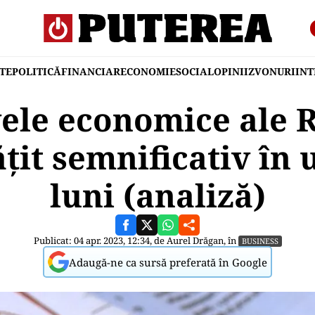
TE
POLITICĂ
FINANCIAR
ECONOMIE
SOCIAL
OPINII
ZVONURI
IN
ele economice ale 
țit semnificativ în 
luni (analiză)
Publicat: 04 apr. 2023, 12:34, de
Aurel Drăgan
, în
BUSINESS
Adaugă-ne ca sursă preferată în Google