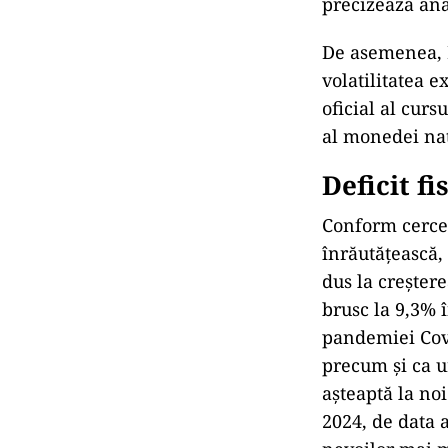
precizează anal
De asemenea, B
volatilitatea 
oficial al cur
al monedei naţi
Deficit fi
Conform cercet
înrăutăţească,
dus la creştere
brusc la 9,3% 
pandemiei Covi
precum şi ca u
aşteaptă la no
2024, de data 