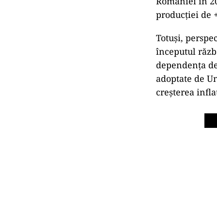
României în 20
producţiei de 
Totuşi, perspe
începutul răzb
dependenţa de 
adoptate de Un
creşterea infla