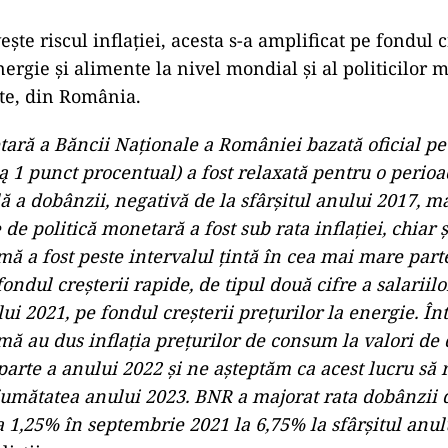
eşte riscul inflaţiei, acesta s-a amplificat pe fondul c
nergie şi alimente la nivel mondial şi al politicilor 
te, din România.
tară a Băncii Naţionale a României bazată oficial pe 
 ą 1 punct procentual) a fost relaxată pentru o perio
ă a dobânzii, negativă de la sfârşitul anului 2017, ma
de politică monetară a fost sub rata inflaţiei, chiar 
mă a fost peste intervalul ţintă în cea mai mare part
ondul creşterii rapide, de tipul două cifre a salariilor
i 2021, pe fondul creşterii preţurilor la energie. În
mă au dus inflaţia preţurilor de consum la valori de 
arte a anului 2022 şi ne aşteptăm ca acest lucru să
jumătatea anului 2023. BNR a majorat rata dobânzii d
 1,25% în septembrie 2021 la 6,75% la sfârşitul anul