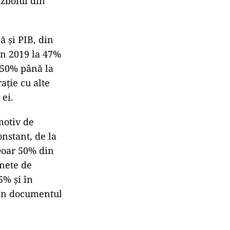
ăzboiul din
ă şi PIB, din
 în 2019 la 47%
v 50% până la
aţie cu alte
 ei.
motiv de
onstant, de la
„Doar 50% din
 nete de
5% şi în
 în documentul