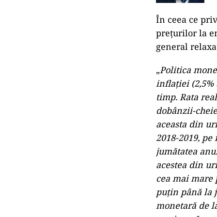
În ceea ce priv
preţurilor la e
general relaxa
„
Politica mone
inflaţiei (2,5%
timp. Rata real
dobânzii-cheie 
aceasta din ur
2018-2019, pe f
jumătatea anulu
acestea din ur
cea mai mare p
puţin până la 
monetară de la