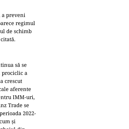
 a preveni
eoarece regimul
sul de schimb
citată.
tinua să se
 prociclic a
 a crescut
cale aferente
entru IMM-uri,
anz Trade se
 perioada 2022-
ecum şi