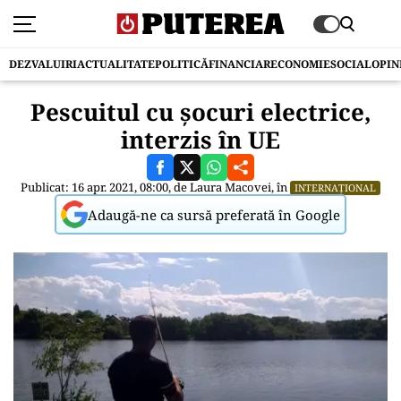
DEZVALUIRI
ACTUALITATE
POLITICĂ
FINANCIAR
ECONOMIE
SOCIAL
OPIN
Pescuitul cu şocuri electrice,
interzis în UE
Publicat: 16 apr. 2021, 08:00, de
Laura Macovei
, în
INTERNAȚIONAL
Adaugă-ne ca sursă preferată în Google