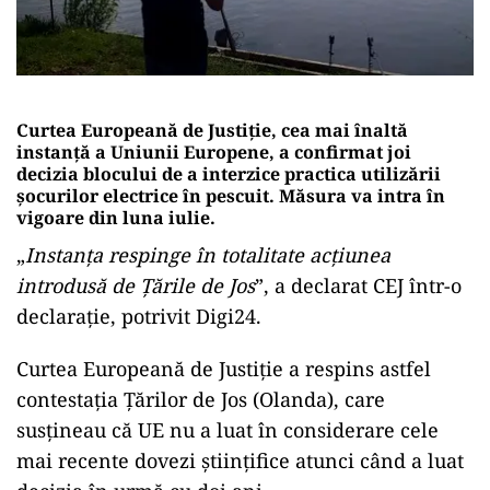
Curtea Europeană de Justiţie, cea mai înaltă
instanţă a Uniunii Europene, a confirmat joi
decizia blocului de a interzice practica utilizării
şocurilor electrice în pescuit. Măsura va intra în
vigoare din luna iulie.
„
Instanţa respinge în totalitate acţiunea
introdusă de Ţările de Jos
”, a declarat CEJ într-o
declaraţie, potrivit Digi24.
Curtea Europeană de Justiţie a respins astfel
contestaţia Ţărilor de Jos (Olanda), care
susţineau că UE nu a luat în considerare cele
mai recente dovezi ştiinţifice atunci când a luat