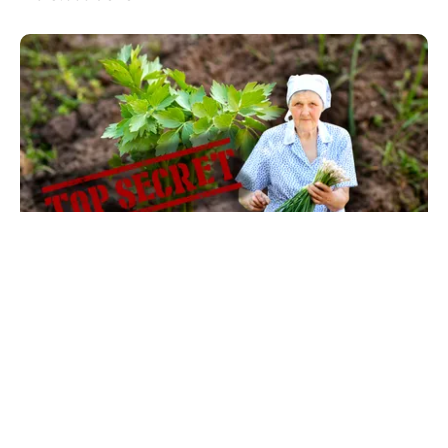
LIFESTYLE
Ce se pune la rădăcina leușteanului ca să
crească de doi metri. Calendarul care îți
dublează recolta de frunze
TOS
Politica Cookies
Protecția Datelor Personale
Despre Noi
Publicitate
Echipa