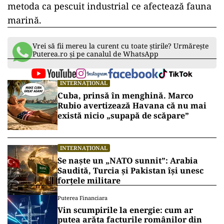
metoda ca pescuit industrial ce afectează fauna
marină.
Vrei să fii mereu la curent cu toate știrile? Urmărește
Puterea.ro și pe canalul de WhatsApp
INTERNAȚIONAL
Cuba, prinsă în menghină. Marco
Rubio avertizează Havana că nu mai
există nicio „supapă de scăpare”
INTERNAȚIONAL
Se naște un „NATO sunnit”: Arabia
Saudită, Turcia și Pakistan își unesc
forțele militare
Puterea Financiara
Vin scumpirile la energie: cum ar
putea arăta facturile românilor din