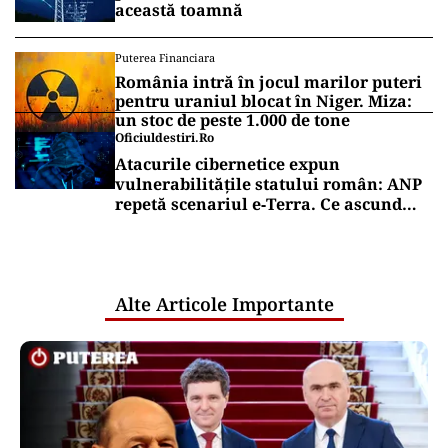
această toamnă
Puterea Financiara
România intră în jocul marilor puteri
pentru uraniul blocat în Niger. Miza:
un stoc de peste 1.000 de tone
Oficiuldestiri.ro
Atacurile cibernetice expun
vulnerabilitățile statului român: ANP
repetă scenariul e‑Terra. Ce ascund
comunicările oficiale și cine răspunde
pentru mentenanța IT a instituțiilor
publice
Alte Articole Importante