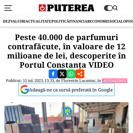
DEZVALUIRI
ACTUALITATE
POLITICĂ
FINANCIAR
ECONOMIE
SOCIAL
OPIN
Peste 40.000 de parfumuri
contrafăcute, în valoare de 12
milioane de lei, descoperite în
Portul Constanța VIDEO
Publicat: 15 iul. 2023, 13:33, de
Florentin Lucaniuc
, în
ACTUALITATE
Adaugă-ne ca sursă preferată în Google