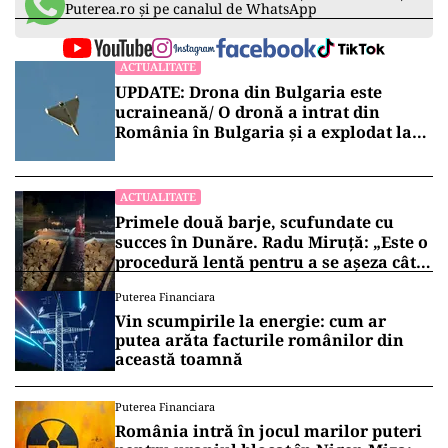
Puterea.ro și pe canalul de WhatsApp
ACTUALITATE
UPDATE: Drona din Bulgaria este
ucraineană/ O dronă a intrat din
România în Bulgaria şi a explodat la
100 de metri de graniţă
ACTUALITATE
Primele două barje, scufundate cu
succes în Dunăre. Radu Miruță: „Este o
procedură lentă pentru a se așeza cât
mai bine”
Puterea Financiara
Vin scumpirile la energie: cum ar
putea arăta facturile românilor din
această toamnă
Puterea Financiara
România intră în jocul marilor puteri