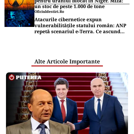
pentru uraniul blocat în Niger. Miza:
un stoc de peste 1.000 de tone
Oficiuldestiri.ro
Atacurile cibernetice expun
vulnerabilitățile statului român: ANP
repetă scenariul e‑Terra. Ce ascund
comunicările oficiale și cine răspunde
pentru mentenanța IT a instituțiilor
publice
Alte Articole Importante