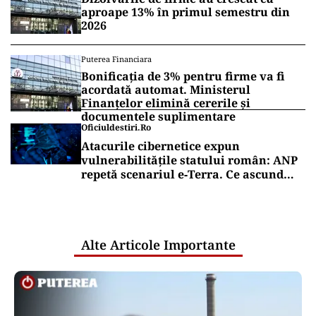
aproape 13% în primul semestru din
2026
Puterea Financiara
Bonificația de 3% pentru firme va fi
acordată automat. Ministerul
Finanțelor elimină cererile și
documentele suplimentare
Oficiuldestiri.ro
Atacurile cibernetice expun
vulnerabilitățile statului român: ANP
repetă scenariul e‑Terra. Ce ascund
comunicările oficiale și cine răspunde
pentru mentenanța IT a instituțiilor
publice
Alte Articole Importante