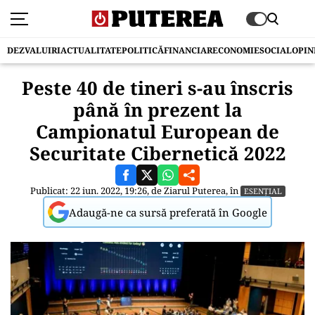
DEZVALUIRI
ACTUALITATE
POLITICĂ
FINANCIAR
ECONOMIE
SOCIAL
OPIN
Peste 40 de tineri s-au înscris
până în prezent la
Campionatul European de
Securitate Cibernetică 2022
Publicat: 22 iun. 2022, 19:26, de
Ziarul Puterea
, în
ESENȚIAL
Adaugă-ne ca sursă preferată în Google