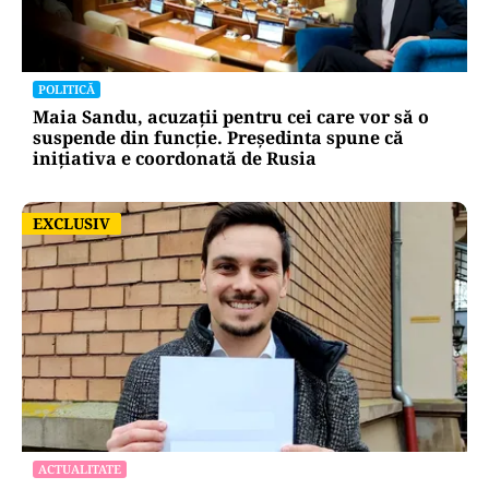
POLITICĂ
Maia Sandu, acuzații pentru cei care vor să o
suspende din funcție. Președinta spune că
inițiativa e coordonată de Rusia
EXCLUSIV
EXCLUSIV
ACTUALITATE