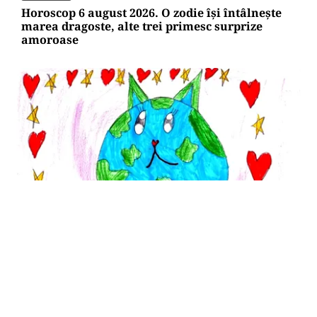
Horoscop 6 august 2026. O zodie își întâlnește
marea dragoste, alte trei primesc surprize
amoroase
SĂNĂTATE
Cât costă să-ți salvezi câinele sau pisica în
România