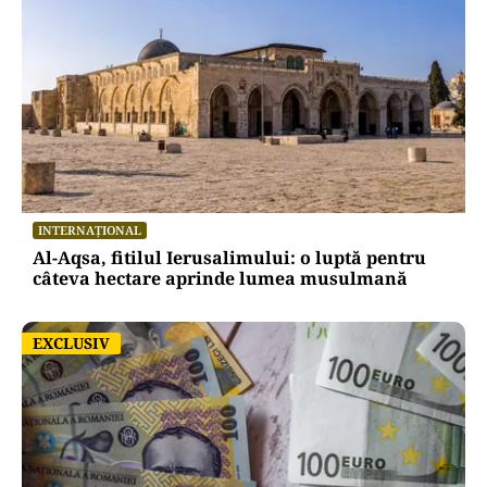
INTERNAȚIONAL
Al-Aqsa, fitilul Ierusalimului: o luptă pentru
câteva hectare aprinde lumea musulmană
EXCLUSIV
EXCLUSIV