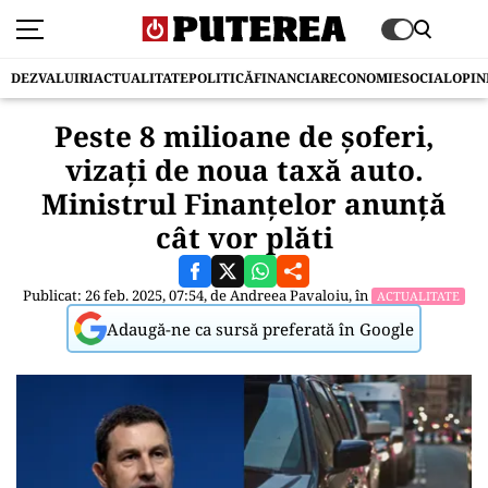
DEZVALUIRI
ACTUALITATE
POLITICĂ
FINANCIAR
ECONOMIE
SOCIAL
OPIN
Peste 8 milioane de șoferi,
vizați de noua taxă auto.
Ministrul Finanțelor anunță
cât vor plăti
Publicat: 26 feb. 2025, 07:54, de
Andreea Pavaloiu
, în
ACTUALITATE
Adaugă-ne ca sursă preferată în Google