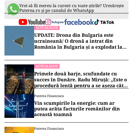
Vrei să fii mereu la curent cu toate știrile? Urmărește
Puterea.ro și pe canalul de WhatsApp
ACTUALITATE
UPDATE: Drona din Bulgaria este
ucraineană/ O dronă a intrat din
România în Bulgaria şi a explodat la
100 de metri de graniţă
ACTUALITATE
Primele două barje, scufundate cu
succes în Dunăre. Radu Miruță: „Este o
procedură lentă pentru a se așeza cât
mai bine”
Puterea Financiara
Vin scumpirile la energie: cum ar
putea arăta facturile românilor din
această toamnă
Puterea Financiara