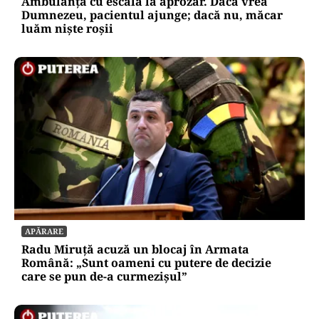
Ambulanța cu escală la aprozar. Dacă vrea
Dumnezeu, pacientul ajunge; dacă nu, măcar
luăm niște roșii
APĂRARE
Radu Miruță acuză un blocaj în Armata
Română: „Sunt oameni cu putere de decizie
care se pun de-a curmezișul”