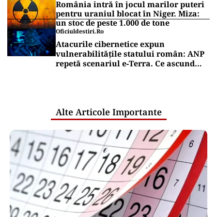
România intră în jocul marilor puteri
pentru uraniul blocat în Niger. Miza:
un stoc de peste 1.000 de tone
Oficiuldestiri.ro
Atacurile cibernetice expun
vulnerabilitățile statului român: ANP
repetă scenariul e‑Terra. Ce ascund
comunicările oficiale și cine răspunde
pentru mentenanța IT a instituțiilor
publice
Alte Articole Importante