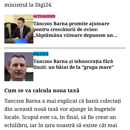
ministrul la Digi24.
ACTUALITATE
Tánczos Barna promite ajutoare
pentru crescătorii de ovine:
„Săptămâna viitoare depunem un
pachet de măsuri”
POLITICĂ
Tanczos Barna și tehnocrația fără
iluzii: un băiat de la ”grupa mare”
Cum se va calcula noua taxă
Tanczos Barna a mai explicat că banii colectați
din această nouă taxă vor ajunge în bugetele
locale. Scopul este ca, în final, să fie creat un
echilibru, iar în țara noastră să existe cât mai