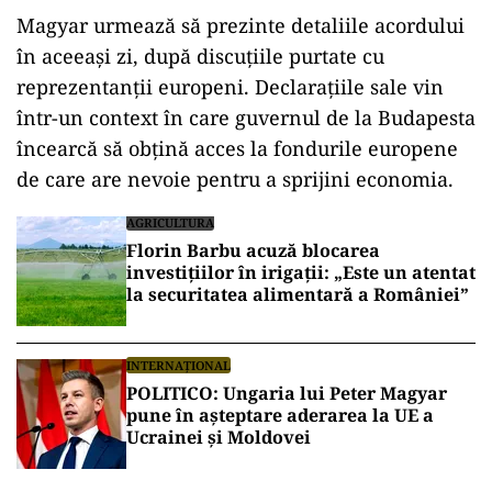
Magyar urmează să prezinte detaliile acordului
în aceeași zi, după discuțiile purtate cu
reprezentanții europeni. Declarațiile sale vin
într-un context în care guvernul de la Budapesta
încearcă să obțină acces la fondurile europene
de care are nevoie pentru a sprijini economia.
AGRICULTURA
Florin Barbu acuză blocarea
investițiilor în irigații: „Este un atentat
la securitatea alimentară a României”
INTERNAȚIONAL
POLITICO: Ungaria lui Peter Magyar
pune în aşteptare aderarea la UE a
Ucrainei şi Moldovei