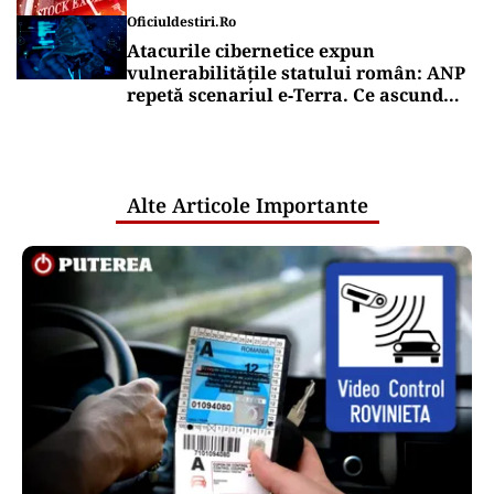
Oficiuldestiri.ro
Atacurile cibernetice expun
vulnerabilitățile statului român: ANP
repetă scenariul e‑Terra. Ce ascund
comunicările oficiale și cine răspunde
pentru mentenanța IT a instituțiilor
publice
Alte Articole Importante