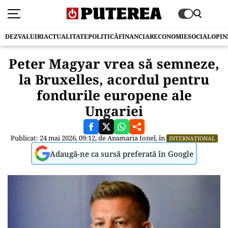
DEZVALUIRI
ACTUALITATE
POLITICĂ
FINANCIAR
ECONOMIE
SOCIAL
OPIN
Peter Magyar vrea să semneze,
la Bruxelles, acordul pentru
fondurile europene ale
Ungariei
Publicat: 24 mai 2026, 09:12, de
Anamaria Ionel
, în
INTERNAȚIONAL
Adaugă-ne ca sursă preferată în Google