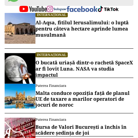
INTERNAȚIONAL
Al-Aqsa, fitilul Ierusalimului: o luptă
pentru câteva hectare aprinde lumea
musulmană
INTERNAȚIONAL
O bucată uriașă dintr-o rachetă SpaceX
ar fi lovit Luna. NASA va studia
impactul
Puterea Financiara
Malta conduce opoziția față de planul
UE de taxare a marilor operatori de
jocuri de noroc
Puterea Financiara
Bursa de Valori București a închis în
scădere ședința de joi