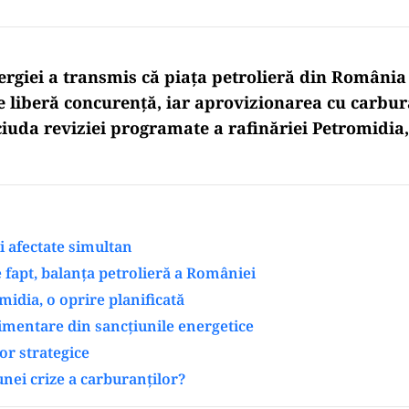
ergiei a transmis că piața petrolieră din România
de liberă concurență, iar aprovizionarea cu carbur
ciuda reviziei programate a rafinăriei Petromidia
i afectate simultan
 fapt, balanța petrolieră a României
midia, o oprire planificată
imentare din sancțiunile energetice
or strategice
unei crize a carburanților?