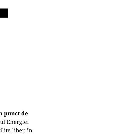
in punct de
rul Energiei
lite liber, în