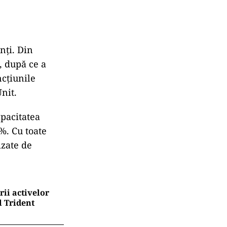
nți. Din
, după ce a
ncțiunile
nit.
apacitatea
%. Cu toate
izate de
rii activelor
l Trident