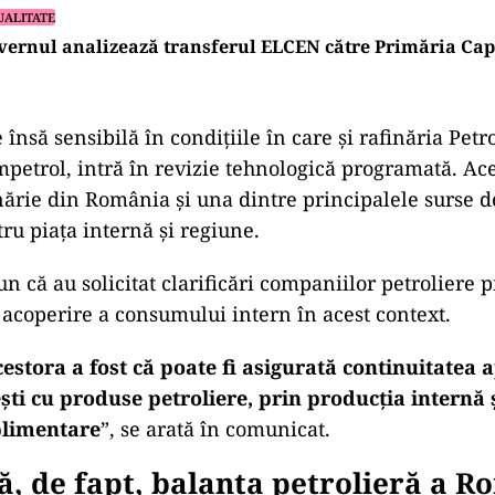
UALITATE
ernul analizează transferul ELCEN către Primăria Cap
 însă sensibilă în condițiile în care și rafinăria Pet
petrol, intră în revizie tehnologică programată. Ace
ărie din România și una dintre principalele surse 
ru piața internă și regiune.
un că au solicitat clarificări companiilor petroliere 
 acoperire a consumului intern în acest context.
stora a fost că poate fi asigurată continuitatea 
ti cu produse petroliere, prin producția internă 
plimentare
”, se arată în comunicat.
, de fapt, balanța petrolieră a R