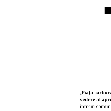
„
Piața carbura
vedere al apro
într-un comunic