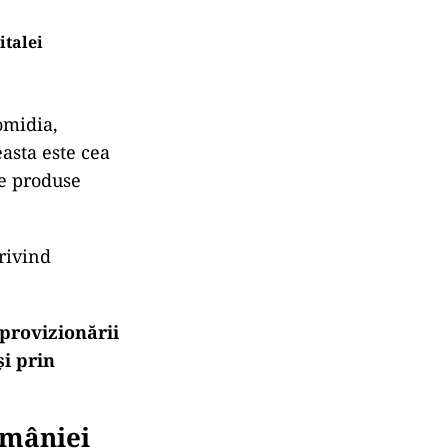
italei
romidia,
asta este cea
de produse
privind
aprovizionării
și prin
omâniei