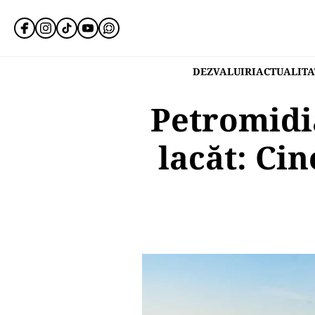
DEZVALUIRI
ACTUALITA
Petromidia
lacăt: Ci