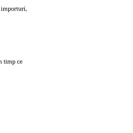
 importuri,
n
n timp ce