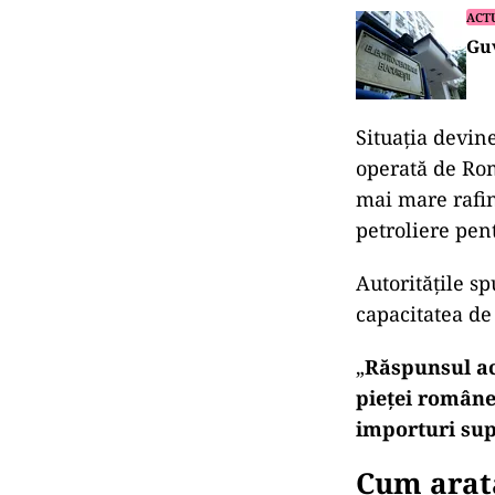
ACT
Guv
Situația devine
operată de Rom
mai mare rafin
petroliere pent
Autoritățile sp
capacitatea de
„
Răspunsul ace
pieței româneș
importuri su
Cum arată