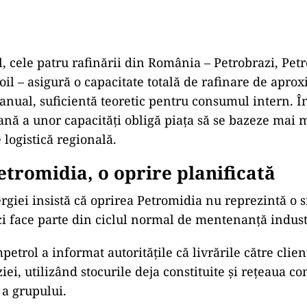
 cele patru rafinării din România – Petrobrazi, Pet
oil – asigură o capacitate totală de rafinare de apro
anual, suficientă teoretic pentru consumul intern. În
ană a unor capacități obligă piața să se bazeze mai 
 logistică regională.
etromidia, o oprire planificată
rgiei insistă că oprirea Petromidia nu reprezintă o s
ci face parte din ciclul normal de mentenanță indust
trol a informat autoritățile că livrările către clien
iei, utilizând stocurile deja constituite și rețeaua c
 a grupului.