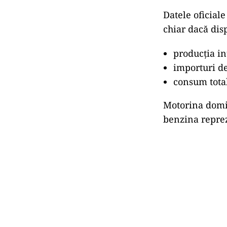
Datele oficial
chiar dacă dis
producția in
importuri de
consum total
Motorina domi
benzina reprez