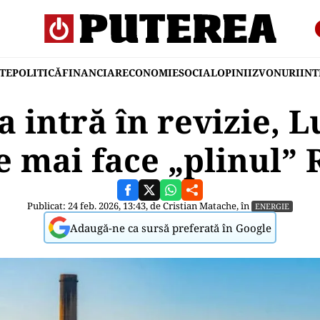
TE
POLITICĂ
FINANCIAR
ECONOMIE
SOCIAL
OPINII
ZVONURI
IN
 intră în revizie, L
ne mai face „plinul”
Publicat: 24 feb. 2026, 13:43, de
Cristian Matache
, în
ENERGIE
Adaugă-ne ca sursă preferată în Google