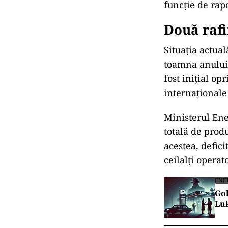
funcție de rapo
Două rafi
Situația actua
toamna anului 
fost inițial op
internaționale
Ministerul Ene
totală de prod
acestea, defici
ceilalți operat
ENE
Gol
Luk