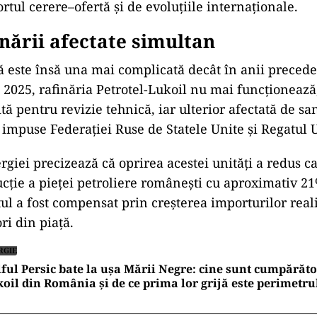
rtul cerere–ofertă și de evoluțiile internaționale.
nării afectate simultan
lă este însă una mai complicată decât în anii precede
2025, rafinăria Petrotel-Lukoil nu mai funcționează
rită pentru revizie tehnică, iar ulterior afectată de sa
 impuse Federației Ruse de Statele Unite și Regatul U
rgiei precizează că oprirea acestei unități a redus c
ucție a pieței petroliere românești cu aproximativ 21
tul a fost compensat prin creșterea importurilor real
ori din piață.
RGIE
ful Persic bate la ușa Mării Negre: cine sunt cumpărăto
oil din România și de ce prima lor grijă este perimetru