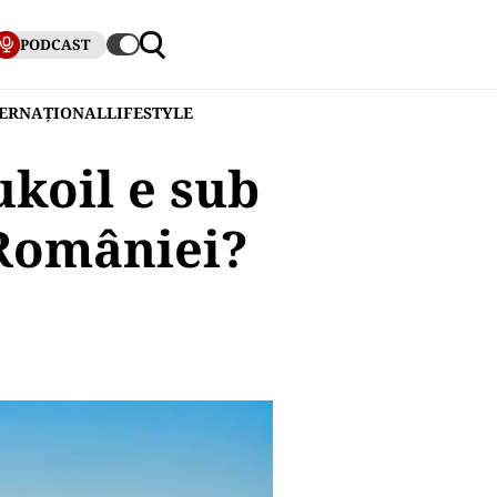
PODCAST
TERNAȚIONAL
LIFESTYLE
ukoil e sub
 României?