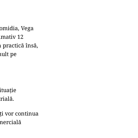
romidia, Vega
ximativ 12
 practică însă,
mult pe
ituație
rială.
ți vor continua
omercială