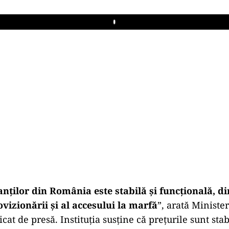
Play
nților din România este stabilă și funcțională, d
vizionării și al accesului la marfă
”, arată Ministe
at de presă. Instituția susține că prețurile sunt stabi