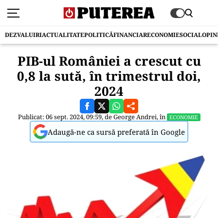
DEZVALUIRI
ACTUALITATE
POLITICĂ
FINANCIAR
ECONOMIE
SOCIAL
OPIN
PIB-ul României a crescut cu
0,8 la sută, în trimestrul doi,
2024
Publicat: 06 sept. 2024, 09:59, de
George Andrei
, în
ECONOMIE
Adaugă-ne ca sursă preferată în Google