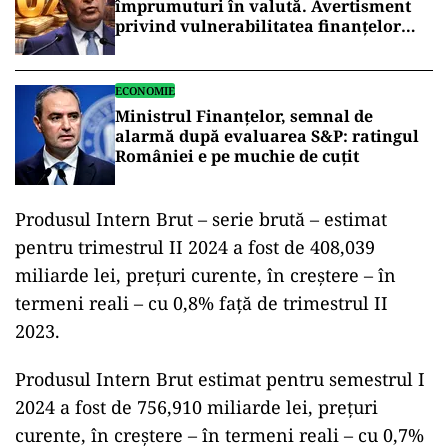
împrumuturi în valută. Avertisment
privind vulnerabilitatea finanțelor
României
ECONOMIE
Ministrul Finanțelor, semnal de
alarmă după evaluarea S&P: ratingul
României e pe muchie de cuțit
Produsul Intern Brut – serie brută – estimat
pentru trimestrul II 2024 a fost de 408,039
miliarde lei, preţuri curente, în creştere – în
termeni reali – cu 0,8% faţă de trimestrul II
2023.
Produsul Intern Brut estimat pentru semestrul I
2024 a fost de 756,910 miliarde lei, preţuri
curente, în creştere – în termeni reali – cu 0,7%