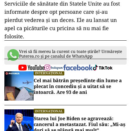
Serviciile de sănătate din Statele Unite au fost
informate despre opt persoane care și-au
pierdut vederea și un deces. Ele au lansat un
apel ca picăturile cu pricina să nu mai fie
folosite.
Vrei să fii mereu la curent cu toate știrile? Urmărește
Puterea.ro și pe canalul de WhatsApp
INTERNAȚIONAL
Cel mai bătrân președinte din lume a
plecat în concediu și a uitat să se
întoarcă. Are 93 de ani
INTERNAȚIONAL
Starea lui Joe Biden se agravează:
cancerul a metastazat. Fiul său: „Mi-aș
dori să se plângă mai mult”