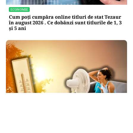
ECONOMIE
Cum poți cumpăra online titluri de stat Tezaur
în august 2026 . Ce dobânzi sunt titlurile de 1, 3
și 5 ani
METEO
Săptămâna de foc în România: ANM,
avertisment pentru toată săptămâna: 38 de
grade ziua, peste 20 noaptea