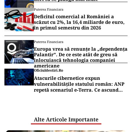
Puterea Financiara
Deficitul comercial al României a
scăzut cu 2%, la 16,4 miliarde de euro,
în primul semestru din 2026
Puterea Financiara
Europa vrea să renunțe la „dependența
Palantir”. De ce este atât de greu să
înlocuiască tehnologia companiei
americane
Oficiuldestiri.ro
Atacurile cibernetice expun
vulnerabilitățile statului român: ANP
repetă scenariul e‑Terra. Ce ascund
comunicările oficiale și cine răspunde
pentru mentenanța IT a instituțiilor
publice
Alte Articole Importante