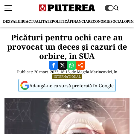
DEZVALUIRI
ACTUALITATE
POLITICĂ
FINANCIAR
ECONOMIE
SOCIAL
OPIN
Picături pentru ochi care au
provocat un deces și cazuri de
orbire, în SUA
Publicat: 20 mart. 2023, 18:15, de
Magda Marincovici
, în
INTERNAȚIONAL
Adaugă-ne ca sursă preferată în Google