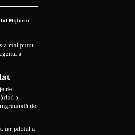
ntul Mijlociu
s-a mai putut
urgentă a
dat
je de
B
ârlad a
îngreunat
ă de
, iar pilotul a