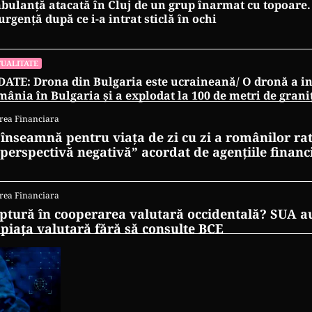
ulanță atacată în Cluj de un grup înarmat cu topoare. 
urgență după ce i-a intrat sticlă în ochi
UALITATE
ATE: Drona din Bulgaria este ucraineană/ O dronă a in
ânia în Bulgaria şi a explodat la 100 de metri de grani
rea Financiara
 înseamnă pentru viața de zi cu zi a românilor ra
 perspectivă negativă” acordat de agențiile financ
rea Financiara
ptură în cooperarea valutară occidentală? SUA au
 piața valutară fără să consulte BCE