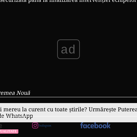
ad
Vremea Nouă
ii mereu la curent cu toate știrile? Urmărește Puterea
 de WhatsApp
UALITATE