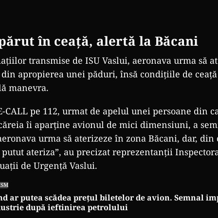
spărut
în cea
ță, alertă la Băcani
mațiilor transmise de ISU Vaslui, aeronava urma să a
t din apropierea unei păduri,
îns
ă condițiile de ceaț
ilă manevra.
E-CALL pe 112, urmat de apelul unei persoane din c
 căreia
îi apar
ține avionul de mici dimensiuni, a sem
 aeronava urma să aterizeze
în zona B
ăcani, dar, din
a putut ateriza”, au precizat reprezentanții Inspector
uații de Urgență Vaslui.
ISM
d ar putea scădea prețul biletelor de avion. Semnal im
ustrie după ieftinirea petrolului