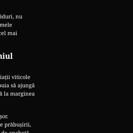
ăduri, nu
imele
 cel mai
iul
ații viticole
buia să ajungă
ată la marginea
șor.
e prăbușirii,
r de anchetă.