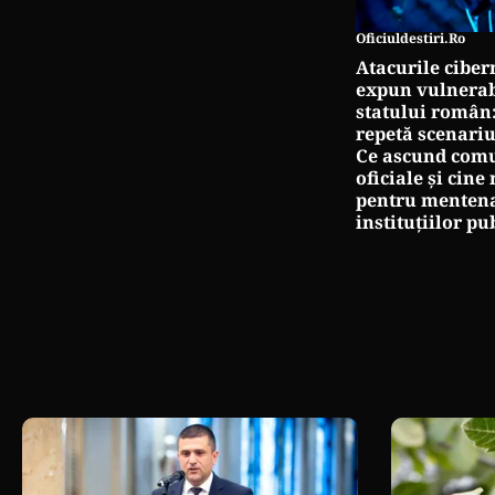
Oficiuldestiri.ro
Atacurile ciber
expun vulnerabi
statului român
repetă scenariu
Ce ascund comu
oficiale și cin
pentru mentena
instituțiilor pu