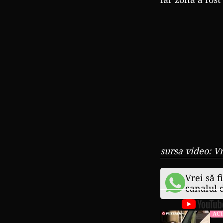
sursa video: 
Vrei să f
canalul
ACT