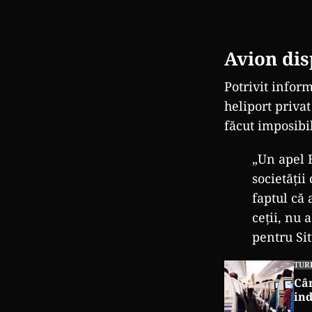
Avion di
Potrivit infor
heliport priva
făcut imposib
„Un apel 
societ
ății
faptul că
ceții, nu 
pentru Sit
TUR
Cân
ind