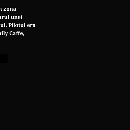
n zona
arul unei
tul.
Pilotul era
ily Caffe,