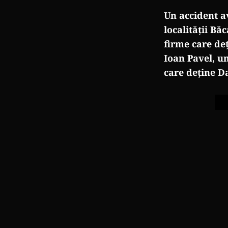
Un accident a
localit
ății Băc
firme care deț
Ioan Pavel, u
care de
ține D