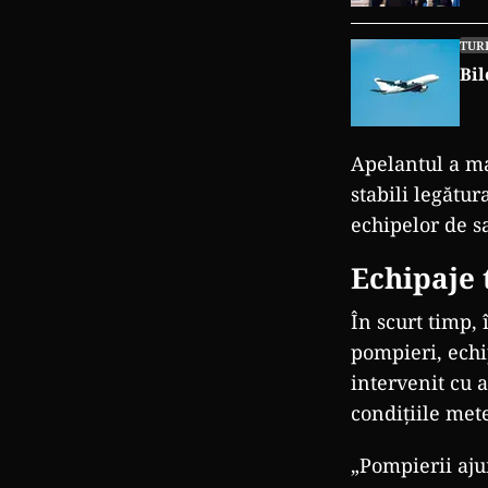
TUR
Bil
Apelantul a ma
stabili legătur
echipelor de s
Echipaje
În scurt timp, 
pompieri, echi
intervenit cu 
condițiile met
„Pompierii aj