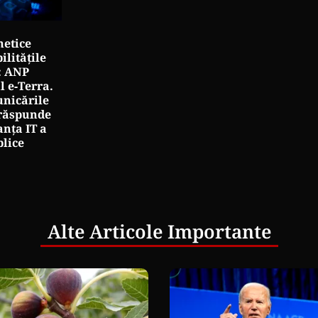
netice
litățile
: ANP
l e‑Terra.
nicările
e răspunde
nța IT a
blice
Alte Articole Importante