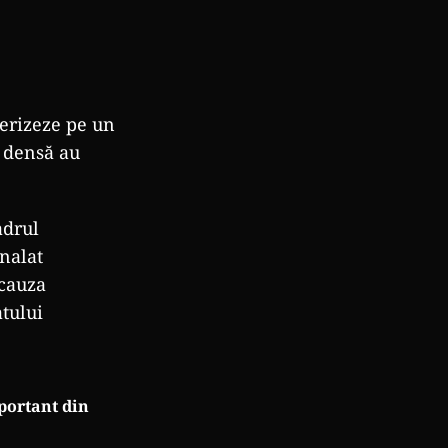
terizeze pe un
ă densă au
adrul
nalat
 cauza
atului
portant din