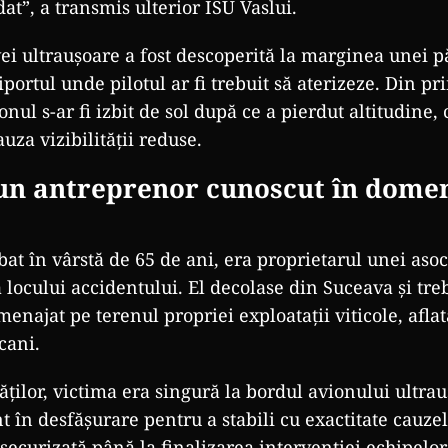
dat”, a transmis ulterior ISU Vaslui.
i ultraușoare a fost descoperită la marginea unei p
portul unde pilotul ar fi trebuit să aterizeze. Din pr
onul s-ar fi izbit de sol după ce a pierdut altitudine,
uza vizibilității reduse.
 un antreprenor cunoscut
în domen
bat
în vârst
ă de 65 de ani, era proprietarul unei asoci
 locului accidentului. El decolase din Suceava și tre
menajat pe terenul propriei exploatații viticole, afl
cani.
tăților, victima era singură la bordul avionului ultrau
nt
în desf
ășurare pentru a stabili cu exactitate cauzel
 securizată p
ân
ă la finalizarea intervenției echipelo