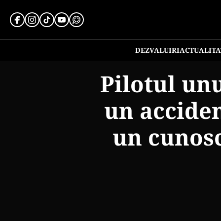
DEZVALUIRI
ACTUALITA
Pilotul un
un acciden
un cunosc