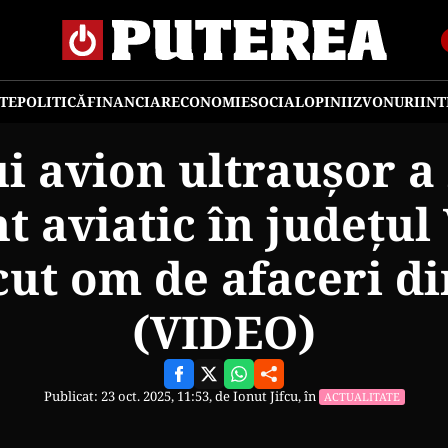
TE
POLITICĂ
FINANCIAR
ECONOMIE
SOCIAL
OPINII
ZVONURI
IN
ui avion ultraușor a 
t aviatic în județul 
ut om de afaceri d
(VIDEO)
Publicat: 23 oct. 2025, 11:53, de
Ionut Jifcu
, în
ACTUALITATE