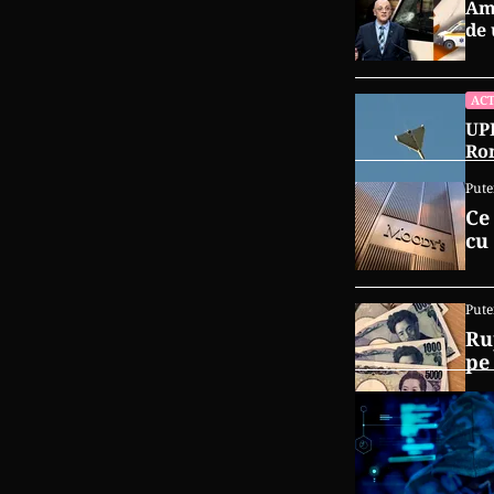
Amb
de 
ACT
UPD
Rom
Pute
Ce
cu
Pute
Ru
pe