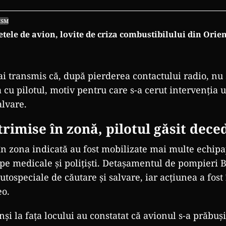
ISM
etele de avion, lovite de criza combustibilului din Orie
i transmis că, după pierderea contactului radio, nu 
a cu pilotul, motiv pentru care s-a cerut intervenția 
alvare.
 trimise
în zon
ă, pilotul găsit dece
în zona indicat
ă au fost mobilizate mai multe echipa
pe medicale și polițiști. Detașamentul de pompieri 
autospeciale de c
ăutare și salvare, iar acțiunea a fost
eo.
un
și la fața locului au constatat că avionul s-a prăbușit