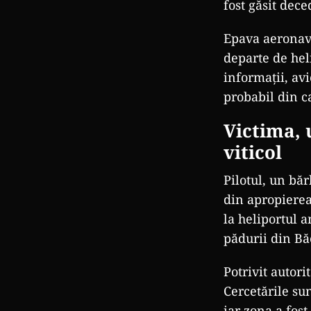
fost găsit dece
Epava aeronave
departe de heli
informații, avi
probabil din ca
Victima,
viticol
Pilotul, un b
ăr
din apropierea
la heliportul a
pădurii din Bă
Potrivit autori
Cercetările su
iar zona a fost