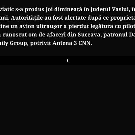
viatic s-a produs joi dimineață
în jude
țul Vaslui,
î
ani. Autoritățile au fost alertate după ce propriet
ine un avion ultraușor a pierdut legătura cu pilo
n cunoscut om de afaceri din Suceava, patronul Da
aily Group, potrivit Antena 3 CNN.
Play