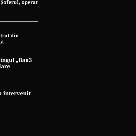
Șoferul, operat
trat din
ţă
tingul „Baa3
iare
 intervenit