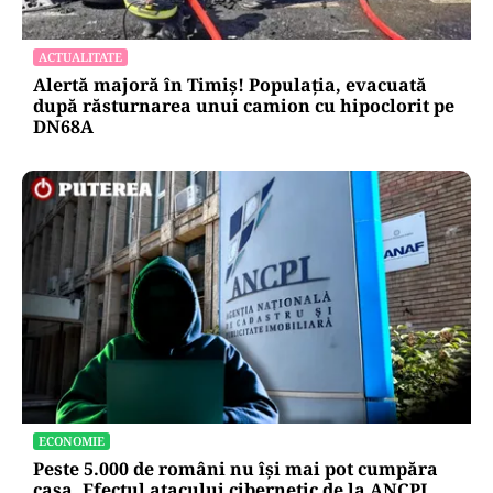
ACTUALITATE
Alertă majoră în Timiș! Populația, evacuată
după răsturnarea unui camion cu hipoclorit pe
DN68A
ECONOMIE
Peste 5.000 de români nu își mai pot cumpăra
casa. Efectul atacului cibernetic de la ANCPI