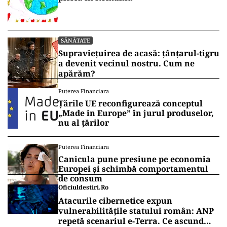
SĂNĂTATE
Supraviețuirea de acasă: țânțarul-tigru
a devenit vecinul nostru. Cum ne
apărăm?
Puterea Financiara
Țările UE reconfigurează conceptul
„Made in Europe” în jurul produselor,
nu al țărilor
Puterea Financiara
Canicula pune presiune pe economia
Europei și schimbă comportamentul
de consum
Oficiuldestiri.ro
Atacurile cibernetice expun
vulnerabilitățile statului român: ANP
repetă scenariul e‑Terra. Ce ascund