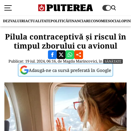
DEZVALUIRI
ACTUALITATE
POLITICĂ
FINANCIAR
ECONOMIE
SOCIAL
OPIN
Pilula contraceptivă și riscul în
timpul zborului cu avionul
Publicat: 19 iul. 2024, 06:16, de
Magda Marincovici
, în
SĂNĂTATE
Adaugă-ne ca sursă preferată în Google