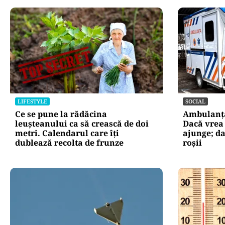
LIFESTYLE
SOCIAL
Ce se pune la rădăcina
Ambulanța 
leușteanului ca să crească de doi
Dacă vrea
metri. Calendarul care îți
ajunge; d
dublează recolta de frunze
roșii