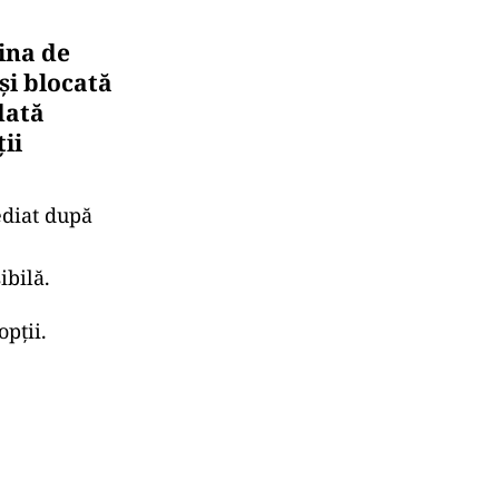
ina de
 şi blocată
dată
ii
ediat după
ibilă.
pţii.