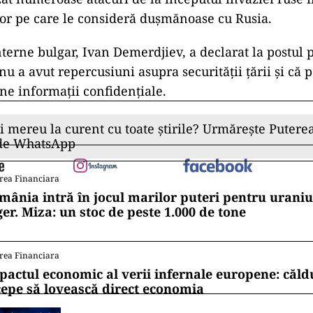
lor pe care le consideră duşmănoase cu Rusia.
nterne bulgar, Ivan Demerdjiev, a declarat la postul 
nu a avut repercusiuni asupra securităţii ţării şi că
ne informaţii confidenţiale.
ii mereu la curent cu toate știrile? Urmărește Puterea
 de WhatsApp
rea Financiara
mânia intră în jocul marilor puteri pentru uraniul
ger. Miza: un stoc de peste 1.000 de tone
rea Financiara
pactul economic al verii infernale europene: căl
cepe să lovească direct economia