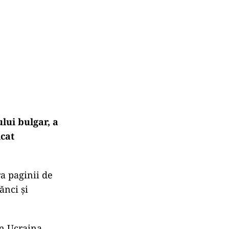
lui bulgar, a
icat
a paginii de
ănci şi
în Ucraina