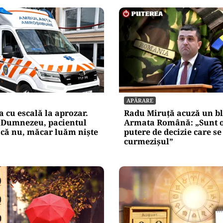
APĂRARE
cu escală la aprozar.
Radu Miruță acuză un bl
 Dumnezeu, pacientul
Armata Română: „Sunt 
acă nu, măcar luăm niște
putere de decizie care se
curmezișul”