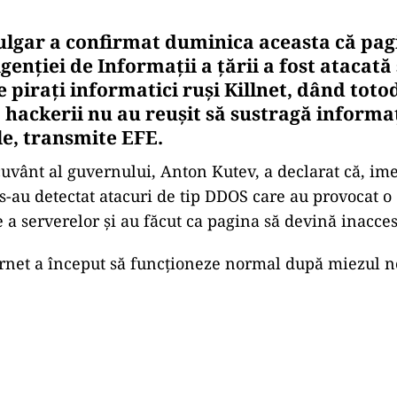
lgar a confirmat duminica aceasta că pag
genţiei de Informaţii a ţării a fost atacată
 piraţi informatici ruşi Killnet, dând toto
 hackerii nu au reuşit să sustragă informaţ
le, transmite EFE.
cuvânt al guvernului, Anton Kutev, a declarat că, im
 s-au detectat atacuri de tip DDOS care au provocat o
 a serverelor şi au făcut ca pagina să devină inacces
rnet a început să funcţioneze normal după miezul no
Play