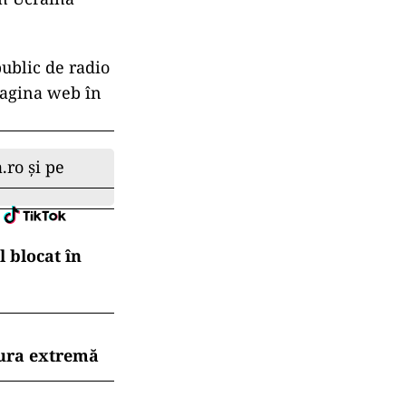
public de radio
 pagina web în
.ro și pe
 blocat în
dura extremă