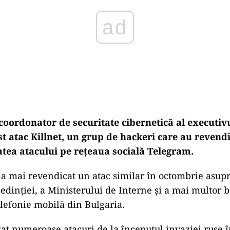
coordonator de securitate cibernetică al executivu
t atac Killnet, un grup de hackeri care au revend
atea atacului pe reţeaua socială Telegram.
 a mai revendicat un atac similar în octombrie asupr
edinţiei, a Ministerului de Interne şi a mai multor b
elefonie mobilă din Bulgaria.
izat numeroase atacuri de la începutul invaziei ruse 