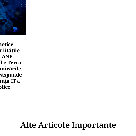
netice
litățile
: ANP
l e‑Terra.
nicările
e răspunde
nța IT a
blice
Alte Articole Importante