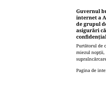
Guvernul bu
internet a A
de grupul de
asigurări că
confidenţia
Purtătorul de 
miezul nopţii,
supraîncărcare
Pagina de inte