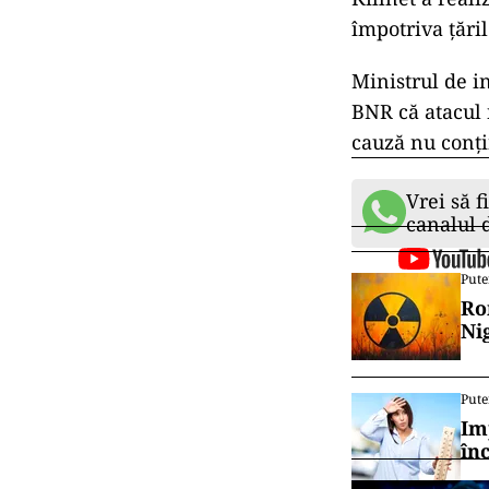
împotriva ţări
Ministrul de i
BNR că atacul 
cauză nu conţi
Vrei să f
canalul
Pute
Ro
Ni
Pute
Im
în