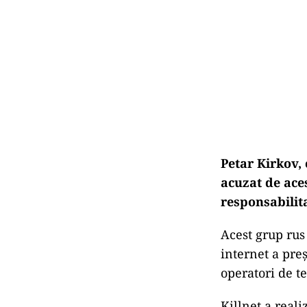
Petar Kirkov, 
acuzat de aces
responsabilit
Acest grup rus
internet a preş
operatori de t
Killnet a real