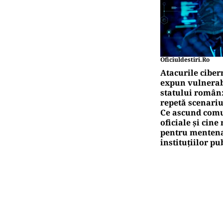
Oficiuldestiri.ro
Atacurile ciber
expun vulnerabi
statului român
repetă scenariu
Ce ascund comu
oficiale și cin
pentru mentena
instituțiilor pu