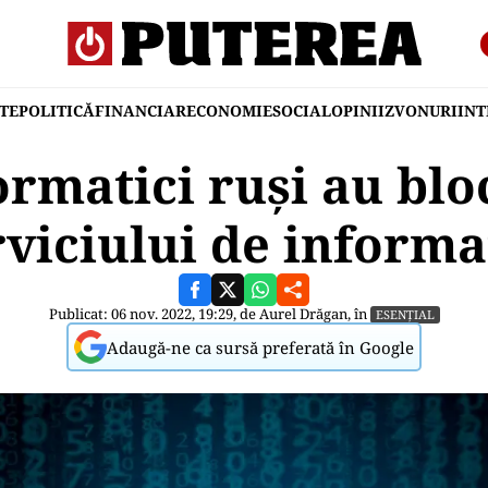
TE
POLITICĂ
FINANCIAR
ECONOMIE
SOCIAL
OPINII
ZVONURI
IN
formatici ruşi au blo
viciului de informa
Publicat: 06 nov. 2022, 19:29, de
Aurel Drăgan
, în
ESENȚIAL
Adaugă-ne ca sursă preferată în Google