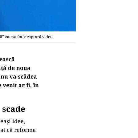
ii” /sursa foto: captură video
tească
față de noua
ă nu va scădea
venit ar fi, în
u scade
eași idee,
tat că reforma