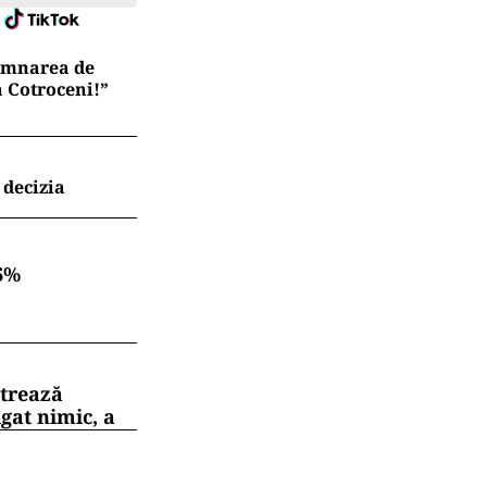
semnarea de
a Cotroceni!”
 decizia
6%
strează
gat nimic, a