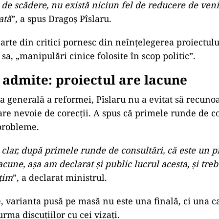
 de scădere, nu există niciun fel de reducere de venit
ată
”, a spus Dragoș Pîslaru.
 parte din critici pornesc din neînțelegerea proiectului
 sa, „manipulări cinice folosite în scop politic”.
 admite: proiectul are lacune
ia generală a reformei, Pîslaru nu a evitat să recuno
 are nevoie de corecții. A spus că primele runde de c
 probleme.
 clar, după primele runde de consultări, că este un p
acune, așa am declarat și public lucrul acesta, și treb
țim
”, a declarat ministrul.
e, varianta pusă pe masă nu este una finală, ci una 
 urma discuțiilor cu cei vizați.