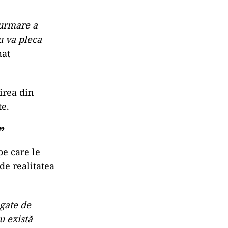
 urmare a
u va pleca
mat
irea din
te.
”
pe care le
de realitatea
egate de
u există