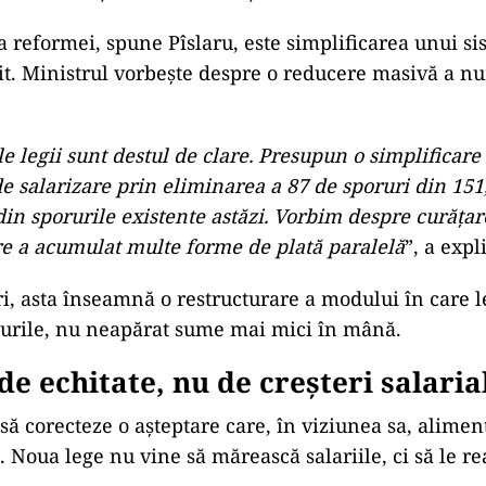
a reformei, spune Pîslaru, este simplificarea unui s
t. Ministrul vorbește despre o reducere masivă a n
le legii sunt destul de clare. Presupun o simplificare
e salarizare prin eliminarea a 87 de sporuri din 151
din sporurile existente astăzi. Vorbim despre curăța
re a acumulat multe forme de plată paralelă
”, a expli
i, asta înseamnă o restructurare a modului în care l
turile, nu neapărat sume mai mici în mână.
e echitate, nu de creșteri salaria
 să corecteze o așteptare care, în viziunea sa, alime
 Noua lege nu vine să mărească salariile, ci să le re