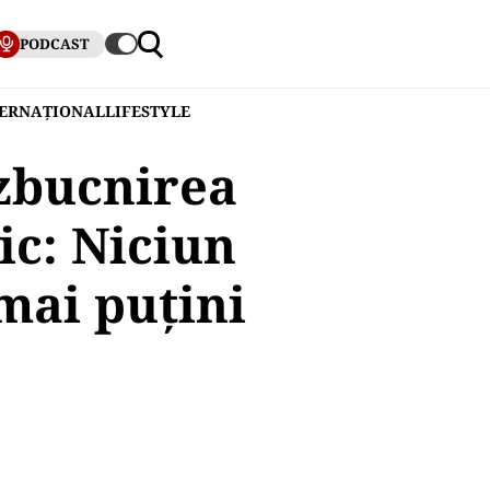
PODCAST
TERNAȚIONAL
LIFESTYLE
izbucnirea
ic: Niciun
mai puțini