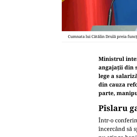
Cumnata lui Cătălin Drulă preia funcți
Ministrul inte
angajații din 
lege a salariz
din cauza refo
parte, manipul
Pîslaru g
Într-o conferi
încercând să s