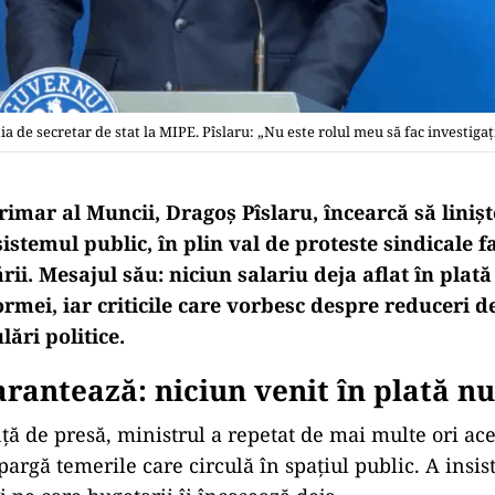
a de secretar de stat la MIPE. Pîslaru: „Nu este rolul meu să fac investigaţ
rimar al Muncii, Dragoș Pîslaru, încearcă să liniș
sistemul public, în plin val de proteste sindicale 
ării. Mesajul său: niciun salariu deja aflat în plat
rmei, iar criticile care vorbesc despre reduceri de 
ări politice.
arantează: niciun venit în plată n
nță de presă, ministrul a repetat de mai multe ori ace
pargă temerile care circulă în spațiul public. A insis