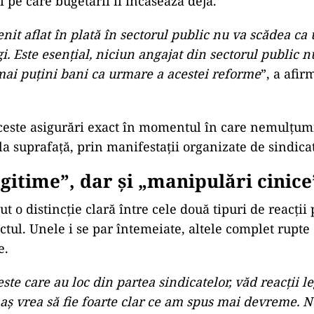
 pe care bugetarii îi încasează deja.
nit aflat în plată în sectorul public nu va scădea ca
gi. Este esențial, niciun angajat din sectorul public n
mai puțini bani ca urmare a acestei reforme
”, a afir
aceste asigurări exact în momentul în care nemulțum
la suprafață, prin manifestații organizate de sindica
legitime”, dar și „manipulări cinice
ut o distincție clară între cele două tipuri de reacții 
ctul. Unele i se par întemeiate, altele complet rupte 
e.
ste care au loc din partea sindicatelor, văd reacții l
 aș vrea să fie foarte clar ce am spus mai devreme. N