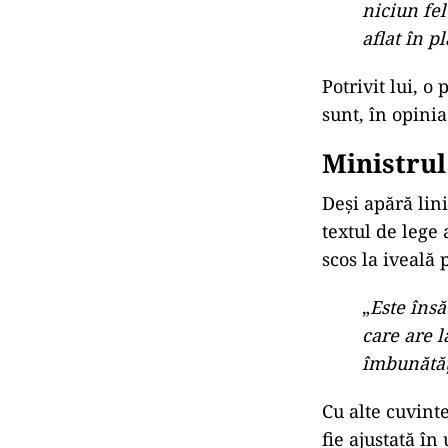
niciun fel
aflat în pl
Potrivit lui, o
sunt, în opinia
Ministrul
Deși apără lin
textul de lege
scos la iveală
„
Este însă
care are l
îmbunătă
Cu alte cuvint
fie ajustată în