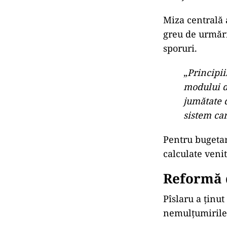
Miza centrală 
greu de urmări
sporuri.
„
Principii
modului d
jumătate 
sistem ca
Pentru bugetar
calculate veni
Reformă d
Pîslaru a ținut
nemulțumirile.