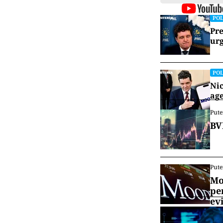
POL
Pre
urg
POL
Nic
age
Pute
BV
Pute
Mo
pe
ev