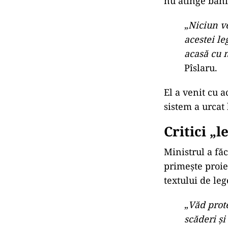
nu atinge banii
„
Niciun ve
acestei le
acasă cu 
Pîslaru.
El a venit cu 
sistem a urcat 
Critici „
Ministrul a făc
primește proie
textului de leg
„
Văd prote
scăderi și