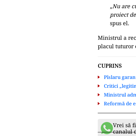
„
Nu are c
proiect de
spus el.
Ministrul a rec
placul tuturor 
CUPRINS
Pîslaru garan
Critici „legit
Ministrul adm
Reformă de ec
Vrei să f
canalul