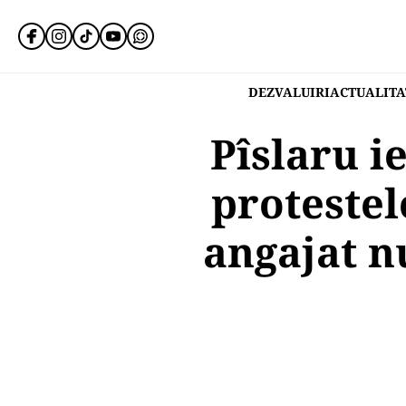
DEZVALUIRI
ACTUALITA
Pîslaru i
protestel
angajat n