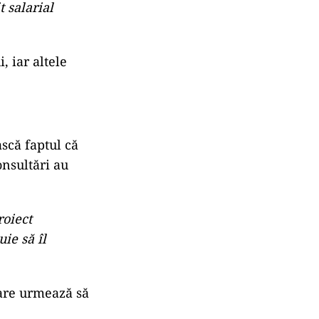
 salarial
, iar altele
ască faptul că
onsultări au
roiect
uie să îl
care urmează să