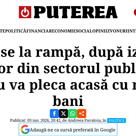
TE
POLITICĂ
FINANCIAR
ECONOMIE
SOCIAL
OPINII
ZVONURI
IN
ese la rampă, după 
or din sectorul publ
u va pleca acasă cu 
bani
Publicat: 03 iun. 2026, 20:42, de
Andreea Pavaloiu
, în
POLITICĂ
Adaugă-ne ca sursă preferată în Google