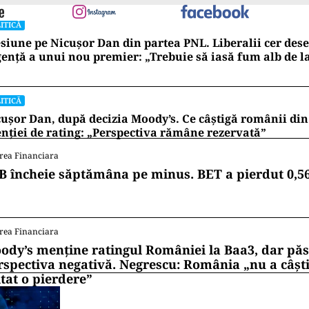
ITICĂ
siune pe Nicușor Dan din partea PNL. Liberalii cer de
ență a unui nou premier: „Trebuie să iasă fum alb de l
ITICĂ
ușor Dan, după decizia Moody’s. Ce câștigă românii din
nției de rating: „Perspectiva rămâne rezervată”
rea Financiara
B încheie săptămâna pe minus. BET a pierdut 0,5
rea Financiara
ody’s menține ratingul României la Baa3, dar pă
rspectiva negativă. Negrescu: România „nu a câști
itat o pierdere”