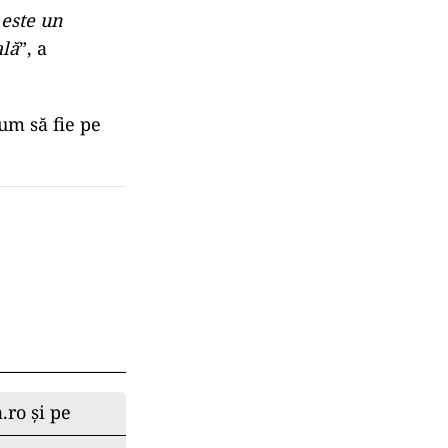
 este un
ală
”, a
cum să fie pe
.ro și pe