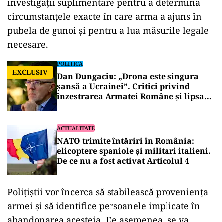
investigații suplimentare pentru a determina
circumstanțele exacte în care arma a ajuns în
pubela de gunoi și pentru a lua măsurile legale
necesare.
POLITICĂ
EXCLUSIV
Dan Dungaciu: „Drona este singura
șansă a Ucrainei”. Critici privind
înzestrarea Armatei Române și lipsa
explicațiilor despre incidentul de la
Constanța
ACTUALITATE
NATO trimite întăriri în România:
elicoptere spaniole și militari italieni.
De ce nu a fost activat Articolul 4
Polițiștii vor încerca să stabilească proveniența
armei și să identifice persoanele implicate în
abandonarea acesteia. De asemenea, se va