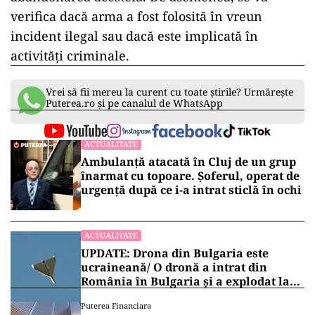
verifica dacă arma a fost folosită în vreun
incident ilegal sau dacă este implicată în
activități criminale.
Vrei să fii mereu la curent cu toate știrile? Urmărește
Puterea.ro și pe canalul de WhatsApp
ACTUALITATE
Ambulanță atacată în Cluj de un grup
înarmat cu topoare. Șoferul, operat de
urgență după ce i-a intrat sticlă în ochi
ACTUALITATE
UPDATE: Drona din Bulgaria este
ucraineană/ O dronă a intrat din
România în Bulgaria şi a explodat la
100 de metri de graniţă
Puterea Financiara