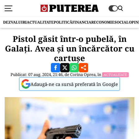
DEZVALUIRI
ACTUALITATE
POLITICĂ
FINANCIAR
ECONOMIE
SOCIAL
OPIN
Pistol găsit într-o pubelă, în
Galați. Avea și un încărcător cu
cartușe
Publicat: 07 aug. 2024, 21:46, de
Corina Oprea
, în
ACTUALITATE
Adaugă-ne ca sursă preferată în Google