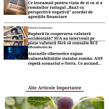
Ce înseamnă pentru viața de zi cu zi a
românilor ratingul „Baa3 cu
perspectivă negativă” acordat de
agențiile financiare
Puterea Financiara
Ruptură în cooperarea valutară
occidentală? SUA au intervenit pe
piața valutară fără să consulte BCE
Oficiuldestiri.ro
Atacurile cibernetice expun
vulnerabilitățile statului român: ANP
repetă scenariul e‑Terra. Ce ascund
comunicările oficiale și cine răspunde
pentru mentenanța IT a instituțiilor
publice
Alte Articole Importante