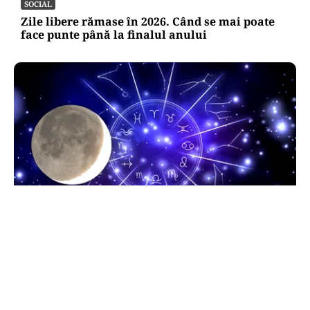
SOCIAL
Zile libere rămase în 2026. Când se mai poate
face punte până la finalul anului
HOROSCOP
Horoscop 9 august 2026. Capricornii primesc o
veste neașteptată, Scorpionii deschid un capitol
sentimental