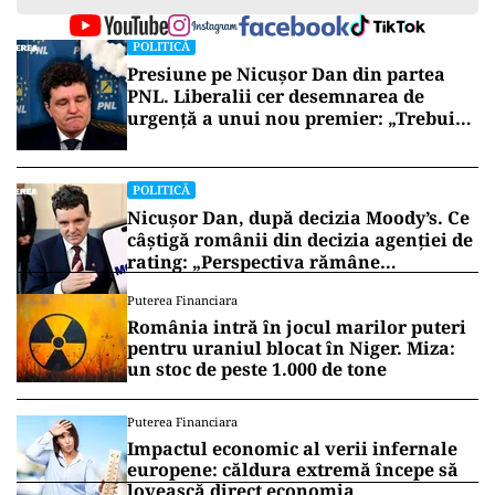
POLITICĂ
Presiune pe Nicușor Dan din partea
PNL. Liberalii cer desemnarea de
urgență a unui nou premier: „Trebuie
să iasă fum alb de la Cotroceni!”
POLITICĂ
Nicușor Dan, după decizia Moody’s. Ce
câștigă românii din decizia agenției de
rating: „Perspectiva rămâne
rezervată”
Puterea Financiara
România intră în jocul marilor puteri
pentru uraniul blocat în Niger. Miza:
un stoc de peste 1.000 de tone
Puterea Financiara
Impactul economic al verii infernale
europene: căldura extremă începe să
lovească direct economia