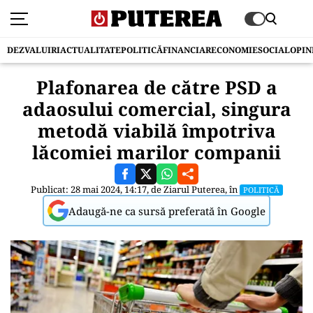
DEZVALUIRI
ACTUALITATE
POLITICĂ
FINANCIAR
ECONOMIE
SOCIAL
OPIN
Plafonarea de către PSD a
adaosului comercial, singura
metodă viabilă împotriva
lăcomiei marilor companii
Publicat: 28 mai 2024, 14:17, de
Ziarul Puterea
, în
POLITICĂ
Adaugă-ne ca sursă preferată în Google