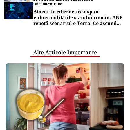
Oficiuldestiri.ro
Atacurile cibernetice expun
vulnerabilitățile statului român: ANP
repetă scenariul e‑Terra. Ce ascund
comunicările oficiale și cine răspunde
pentru mentenanța IT a instituțiilor
publice
Alte Articole Importante