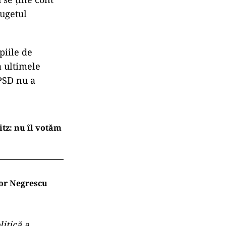
bugetul
piile de
a ultimele
PSD nu a
tz: nu îl votăm
tor Negrescu
litică a