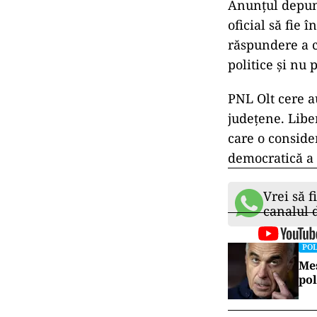
Anunțul depune
oficial să fie î
răspundere a c
politice și nu
PNL Olt cere a
județene. Liber
care o conside
democratică a i
Vrei să f
canalul
POL
Mes
pol