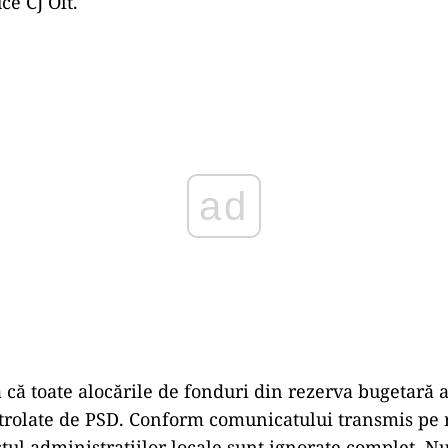
e CJ Olt.
ad
ă că toate alocările de fonduri din rezerva bugetară 
trolate de PSD. Conform comunicatului transmis pe r
stul administrațiilor locale sunt ignorate complet. Nu