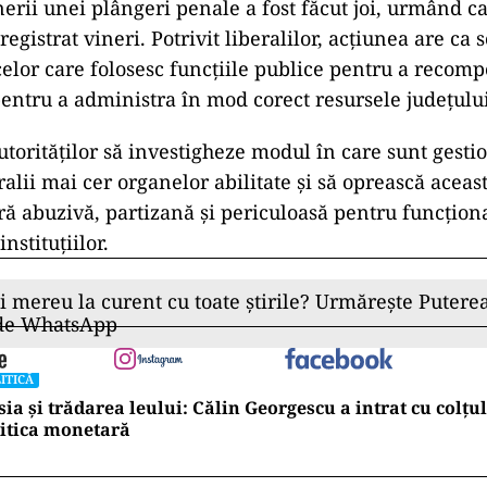
rii unei plângeri penale a fost făcut joi, urmând 
nregistrat vineri. Potrivit liberalilor, acțiunea are ca
elor care folosesc funcțiile publice pentru a recompe
 pentru a administra în mod corect resursele județului
utorităților să investigheze modul în care sunt gesti
alii mai cer organelor abilitate și să oprească aceast
ră abuzivă, partizană și periculoasă pentru funcțion
nstituțiilor.
ii mereu la curent cu toate știrile? Urmărește Puterea
 de WhatsApp
ITICĂ
ia și trădarea leului: Călin Georgescu a intrat cu colțu
itica monetară