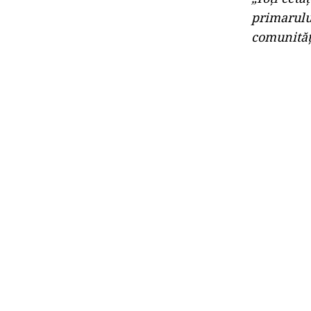
primarului
comunități