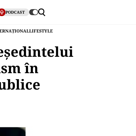
PODCAST
TERNAȚIONAL
LIFESTYLE
eședintelui
ism în
ublice