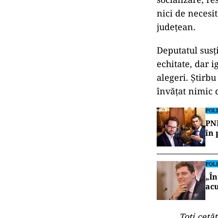
nici de necesit
județean.
Deputatul susț
echitate, dar i
alegeri. Știrb
învățat nimic 
POLI
PNL
în 
POLI
„În
acu
„Toți cetă