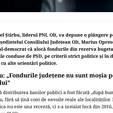
el Știrbu, liderul PNL Olt, va depune o plângere 
ședintelui Consiliului Județean Olt, Marius Opresc
al-democrat că alocă fondurile din rezerva bugeta
le conduse de PSD, pe criterii strict politice și în
cu alte orientări politice.
bu: „Fondurile județene nu sunt moșia 
lui”
 distribuirea banilor publici a fost făcută „după bun
 fără să țină cont de nevoile reale ale localităților. 
ica nu este una recentă, ci s-a instalat încă din 2016