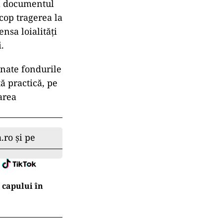
ca documentul
 scop tragerea la
nsa loialități
.
onate fondurile
ă practică, pe
area
.ro și pe
l capului în