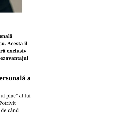
penală
u. Acesta îl
ră exclusiv
 dezavantajul
personală a
ul plac” al lui
Potrivit
, de când