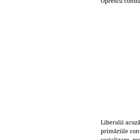
Oprescu conduc
Liberalii acuz
primăriile con
socializare, re