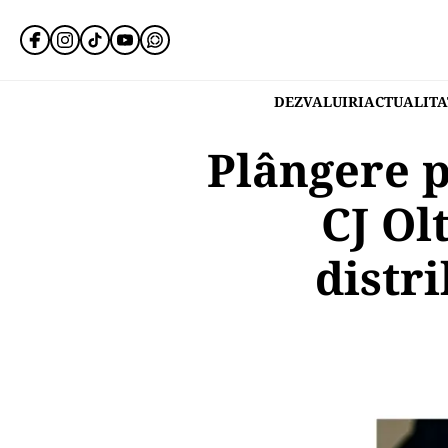
DEZVALUIRI
ACTUALITA
Plângere p
CJ Ol
distr