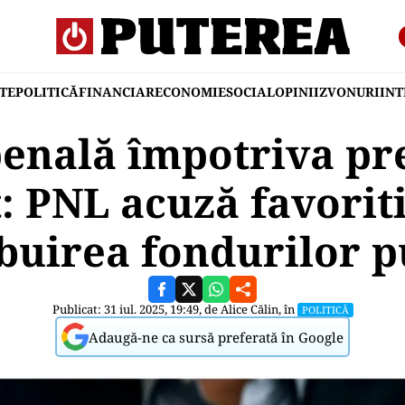
TE
POLITICĂ
FINANCIAR
ECONOMIE
SOCIAL
OPINII
ZVONURI
IN
enală împotriva pr
t: PNL acuză favorit
ibuirea fondurilor p
Publicat: 31 iul. 2025, 19:49, de
Alice Călin
, în
POLITICĂ
Adaugă-ne ca sursă preferată în Google