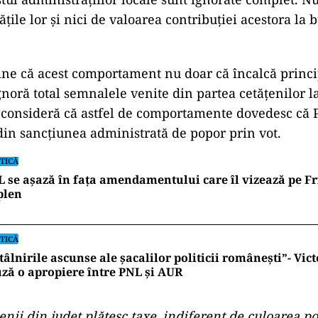
ățile lor și nici de valoarea contribuției acestora la 
ine că acest comportament nu doar că încalcă princi
gnoră total semnalele venite din partea cetățenilor l
u consideră că astfel de comportamente dovedesc că 
din sancțiunea administrată de popor prin vot.
TICĂ
 se așază în fața amendamentului care îl vizează pe Fri
plen
TICĂ
tâlnirile ascunse ale șacalilor politicii românești”- Vic
ză o apropiere între PNL și AUR
țenii din județ plătesc taxe, indiferent de culoarea po