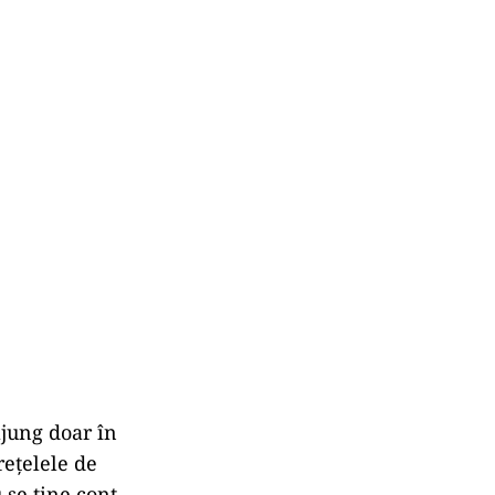
ajung doar în
ețelele de
 se ține cont