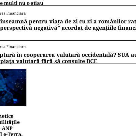
e mulți nu o știau
rea Financiara
 înseamnă pentru viața de zi cu zi a românilor ra
 perspectivă negativă” acordat de agențiile financ
rea Financiara
ptură în cooperarea valutară occidentală? SUA au
 piața valutară fără să consulte BCE
netice
litățile
: ANP
l e‑Terra.