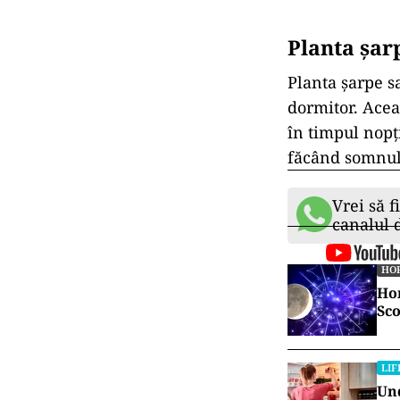
Planta șar
Planta
șarpe
s
dormitor.
Acea
în timpul nopţ
făcând somnul
Vrei să f
canalul
HO
Hor
Sco
LIF
Und