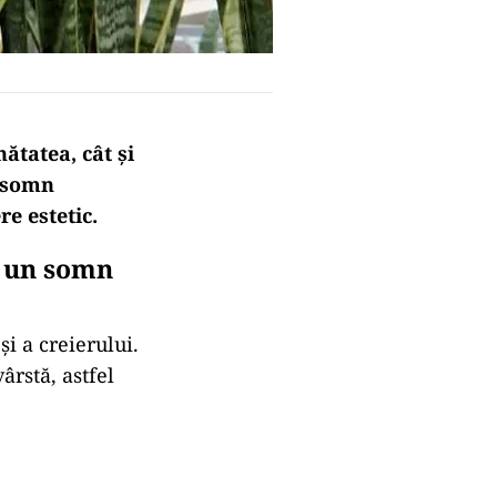
ătatea, cât
și
 somn
re estetic.
 un somn
i a creierului.
ârstă, astfel