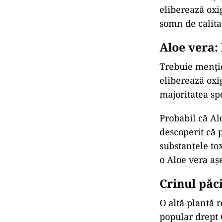
eliberează oxi
somn de calita
Aloe vera: 
Trebuie mențio
eliberează oxi
majoritatea spe
Probabil
că
Alo
descoperit
că
p
substanţele to
o Aloe vera aş
Crinul păci
O altă plantă r
popular drept 