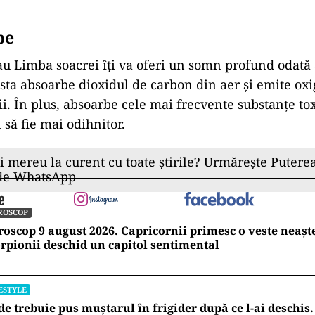
pe
au
Limba
soacrei
îți
va
oferi un somn profund odată
sta
absoarbe dioxidul de carbon din aer şi emite oxi
ii. În
plus
, absoarbe cele
mai
frecvente
substanţe tox
 să fie
mai
odihnitor.
ii mereu la curent cu toate știrile? Urmărește Puterea
 de WhatsApp
ROSCOP
oscop 9 august 2026. Capricornii primesc o veste neașt
rpionii deschid un capitol sentimental
ESTYLE
e trebuie pus muștarul în frigider după ce l-ai deschis