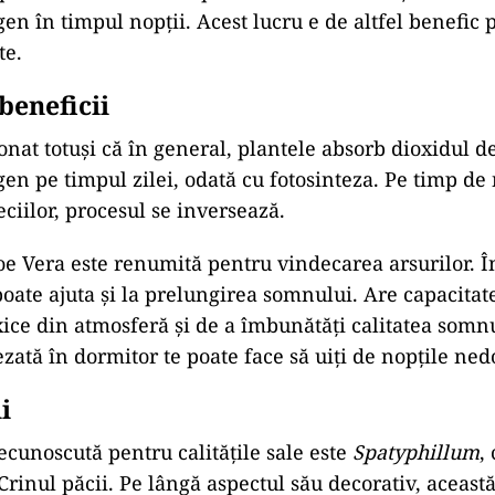
gen în timpul nopții. Acest lucru e de altfel benefic
te.
beneficii
nat totuși că în general, plantele absorb dioxidul d
gen pe timpul zilei, odată cu fotosinteza. Pe timp de 
ciilor, procesul se inversează.
e Vera este
renumită
pentru vindecarea arsurilor.
Î
oate
ajuta
și
la
prelungirea somnului. Are capacitat
xice din atmosferă şi de a îmbunătăţi calitatea somn
ezată în dormitor te poate face să uiţi de nopţile ned
i
ecunoscută pentru calităţile sale este
Spatyphillum
,
Crinul păcii. Pe lângă aspectul său decorativ, aceast