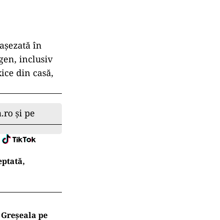
așezată
în
gen, inclusiv
ice din casă,
.ro și pe
eptată,
. Greșeala pe