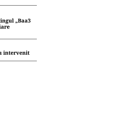
tingul „Baa3
iare
 intervenit