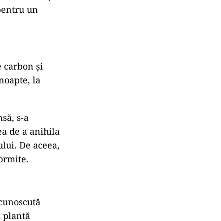
 pentru un
e carbon și
noapte, la
nsă
, s-a
ea de a
anihila
ului. De aceea,
ormite.
 cunoscută
ă plantă