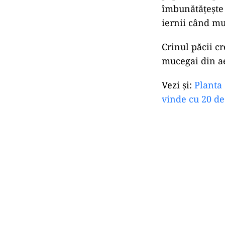
îmbunătăţeşte 
iernii când mu
Crinul păcii c
mucegai din ae
Vezi și:
Planta 
vinde cu 20 de