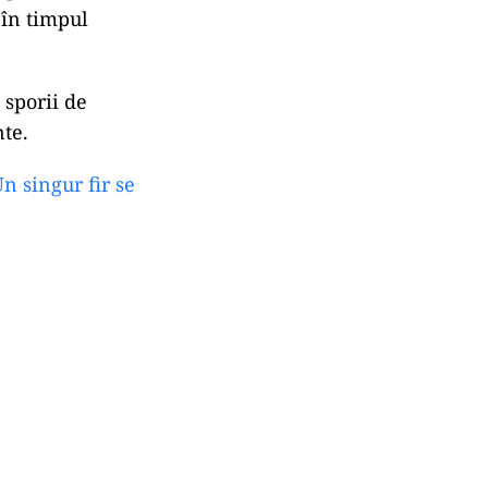
 în timpul
 sporii de
nte.
n singur fir se