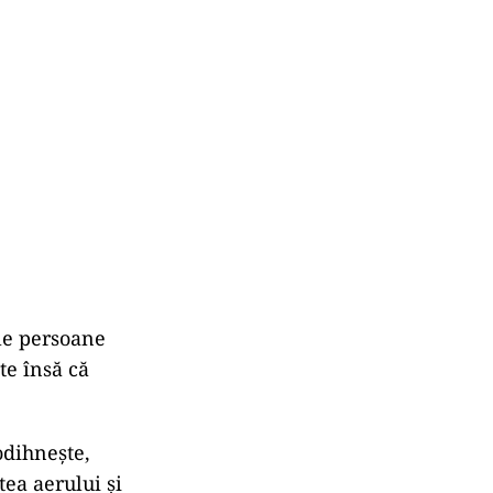
le persoane
te însă că
odihnește,
tea aerului și