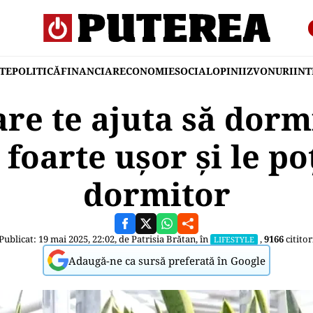
TE
POLITICĂ
FINANCIAR
ECONOMIE
SOCIAL
OPINII
ZVONURI
IN
are te ajuta să dorm
 foarte ușor și le po
dormitor
Publicat: 19 mai 2025, 22:02, de
Patrisia Brătan
, în
,
9166
cititor
LIFESTYLE
Adaugă-ne ca sursă preferată în Google