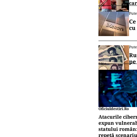
car
Pute
Ce
cu
Pute
Ru
pe
Oficiuldestiri.ro
Atacurile ciber
expun vulnerabi
statului român
repetă scenariu