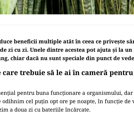
duce beneficii multiple atât
în
ceea ce
privește
săn
de zi cu zi. Unele dintre acestea pot
ajuta
și
la un
ng, chiar
dacă
nu
sunt
speciale din punct de vede
e care trebuie
să
le
ai
în
cameră pentru
ențial pentru buna funcționare a organismului, dar ș
 odihnim cel puțin opt ore pe noapte, în funcție de v
zim a doua zi cu bateriile încărcate.
Play