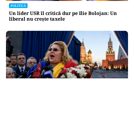
POLITICĂ
Un lider USR îl critică dur pe Ilie Bolojan: Un
liberal nu crește taxele
POLITICĂ
Tovarășa Șoșoacă: denunțată penal pentru
trădare și comunicarea de informații false