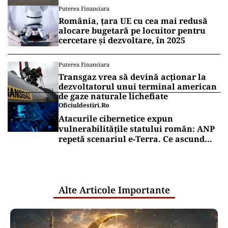
Puterea Financiara
România, țara UE cu cea mai redusă
alocare bugetară pe locuitor pentru
cercetare și dezvoltare, în 2025
Puterea Financiara
Transgaz vrea să devină acționar la
dezvoltatorul unui terminal american
de gaze naturale lichefiate
Oficiuldestiri.ro
Atacurile cibernetice expun
vulnerabilitățile statului român: ANP
repetă scenariul e‑Terra. Ce ascund
comunicările oficiale și cine răspunde
pentru mentenanța IT a instituțiilor
publice
Alte Articole Importante