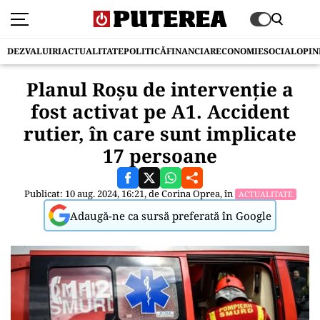
DEZVALUIRI
ACTUALITATE
POLITICĂ
FINANCIAR
ECONOMIE
SOCIAL
OPIN
Planul Roșu de intervenție a
fost activat pe A1. Accident
rutier, în care sunt implicate
17 persoane
Publicat: 10 aug. 2024, 16:21, de
Corina Oprea
, în
ACTUALITATE
Adaugă-ne ca sursă preferată în Google