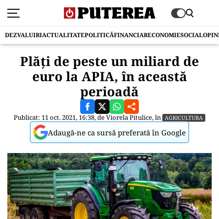
DEZVALUIRI
ACTUALITATE
POLITICĂ
FINANCIAR
ECONOMIE
SOCIAL
OPIN
Plăți de peste un miliard de
euro la APIA, în această
perioadă
Publicat: 11 oct. 2021, 16:38, de
Viorela Pitulice
, în
AGRICULTURA
Adaugă-ne ca sursă preferată în Google