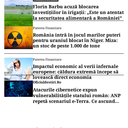
Florin Barbu acuză blocarea
investițiilor în irigații: „Este un atentat
la securitatea alimentară a României”
Puterea Financiara
România intră în jocul marilor puteri
pentru uraniul blocat în Niger. Miza:
un stoc de peste 1.000 de tone
Puterea Financiara
Impactul economic al verii infernale
europene: căldura extremă începe să
lovească direct economia
Oficiuldestiri.ro
Atacurile cibernetice expun
vulnerabilitățile statului român: ANP
repetă scenariul e‑Terra. Ce ascund
comunicările oficiale și cine răspunde
pentru mentenanța IT a instituțiilor
publice