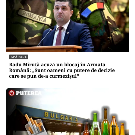
APĂRARE
Radu Miruță acuză un blocaj în Armata
Română: „Sunt oameni cu putere de decizie
care se pun de-a curmezișul”