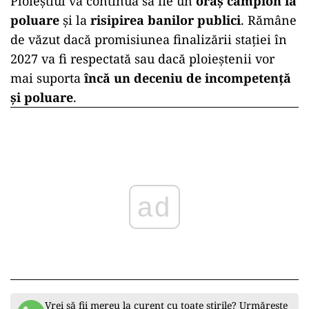
Ploieștiul va continua să fie un
oraș campion la
poluare
și la
risipirea banilor publici
. Rămâne
de văzut dacă promisiunea finalizării stației în
2027 va fi respectată sau dacă ploieștenii vor
mai suporta
încă un deceniu de incompetență
și poluare
.
ad
Vrei să fii mereu la curent cu toate știrile? Urmărește