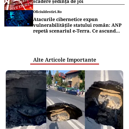
scădere ședința de joi
Oficiuldestiri.ro
Atacurile cibernetice expun
vulnerabilitățile statului român: ANP
repetă scenariul e‑Terra. Ce ascund
comunicările oficiale și cine răspunde
pentru mentenanța IT a instituțiilor
publice
Alte Articole Importante