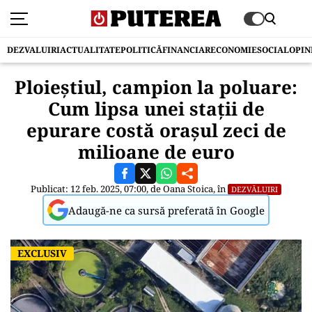
DEZVALUIRI
ACTUALITATE
POLITICĂ
FINANCIAR
ECONOMIE
SOCIAL
OPIN
Ploieștiul, campion la poluare:
Cum lipsa unei stații de
epurare costă orașul zeci de
milioane de euro
Publicat: 12 feb. 2025, 07:00, de
Oana Stoica
, în
DEZVĂLUIRI
Adaugă-ne ca sursă preferată în Google
EXCLUSIV