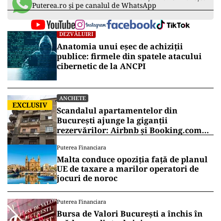
Puterea.ro și pe canalul de WhatsApp
DEZVĂLUIRI
Anatomia unui eșec de achiziții
publice: firmele din spatele atacului
cibernetic de la ANCPI
ANCHETE
EXCLUSIV
Scandalul apartamentelor din
București ajunge la giganții
rezervărilor: Airbnb și Booking.com
anunță măsuri și cer respectarea legii
Puterea Financiara
Malta conduce opoziția față de planul
UE de taxare a marilor operatori de
jocuri de noroc
Puterea Financiara
Bursa de Valori București a închis în