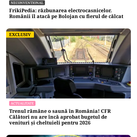
NECONVENTIONAL
FrikiPedia: răzbunarea electrocasnicelor.
Românii îl atacă pe Bolojan cu fierul de călcat
EXCLUSIV
EXCLUSIV
ACTUALITATE
Trenul rămâne o saună în România! CFR
Călători nu are încă aprobat bugetul de
venituri și cheltuieli pentru 2026