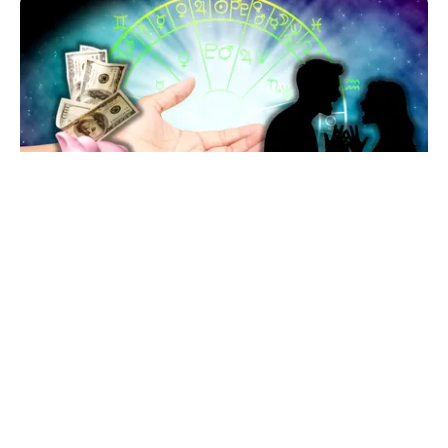
HOROSCOP
Horoscop 7 august 2026: ziua în care Berbecii își
pierd răbdarea, iar Taurii pierd bani
TOS
Politica Cookies
Protecția Datelor Personale
Despre Noi
Publicitate
Echipa
© 2026, toate drepturile rezervate puterea.ro