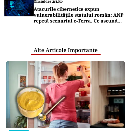
Oficiuldestiri.ro
Atacurile cibernetice expun
vulnerabilitățile statului român: ANP
repetă scenariul e‑Terra. Ce ascund
comunicările oficiale și cine răspunde
pentru mentenanța IT a instituțiilor
publice
Alte Articole Importante