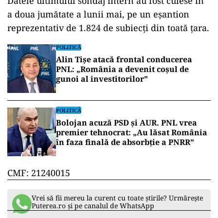
Datele ultimului sondaj intern au fost culese în
a doua jumătate a lunii mai, pe un eșantion
reprezentativ de 1.824 de subiecți din toată țara.
POLITICĂ
Alin Tișe atacă frontal conducerea
PNL: „România a devenit coșul de
gunoi al investitorilor”
POLITICĂ
Bolojan acuză PSD și AUR. PNL vrea
premier tehnocrat: „Au lăsat România
în faza finală de absorbţie a PNRR”
CMF: 21240015
Vrei să fii mereu la curent cu toate știrile? Urmărește
Puterea.ro și pe canalul de WhatsApp