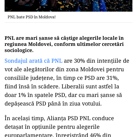
PNL bate PSD în Moldova!
PNL are mari șanse să câștige alegerile locale în
regiunea Moldovei, conform ultimelor cercetări
sociologice.
Sondajul arată că PNL
are 30% din intențiile de
vot ale alegătorilor din zona Moldovei pentru
consiliile județene, în timp ce PSD are 31%,
fiind însă în scădere. Liberalii sunt astfel la
doar 1% în spatele PSD, dar cu mari șanse să
depășească PSD până în ziua votului.
În același timp, Alianța PSD PNL conduce
detașat în opțiunile pentru alegerile
europarlamentare, înregistrând 46% din