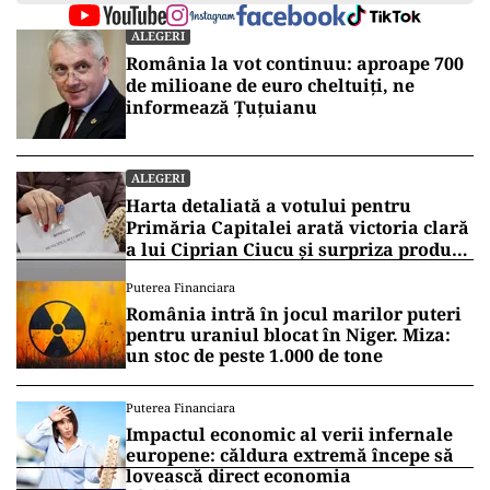
ALEGERI
România la vot continuu: aproape 700
de milioane de euro cheltuiți, ne
informează Țuțuianu
ALEGERI
Harta detaliată a votului pentru
Primăria Capitalei arată victoria clară
a lui Ciprian Ciucu și surpriza produsă
de Anca Alexandrescu
Puterea Financiara
România intră în jocul marilor puteri
pentru uraniul blocat în Niger. Miza:
un stoc de peste 1.000 de tone
Puterea Financiara
Impactul economic al verii infernale
europene: căldura extremă începe să
lovească direct economia