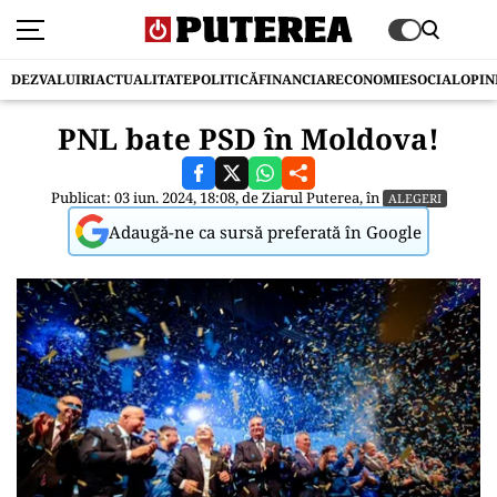
DEZVALUIRI
ACTUALITATE
POLITICĂ
FINANCIAR
ECONOMIE
SOCIAL
OPIN
PNL bate PSD în Moldova!
Publicat: 03 iun. 2024, 18:08, de
Ziarul Puterea
, în
ALEGERI
Adaugă-ne ca sursă preferată în Google