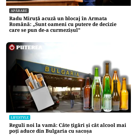
APĂRARE
Radu Miruță acuză un blocaj în Armata
Română: „Sunt oameni cu putere de decizie
care se pun de-a curmezișul”
LIFESTYLE
Reguli noi la vamă: Câte țigări și cât alcool mai
poți aduce din Bulgaria cu sacoșa