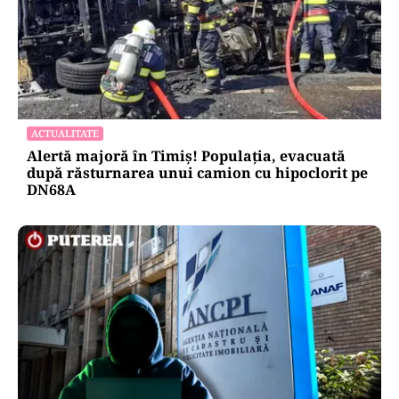
ACTUALITATE
Alertă majoră în Timiș! Populația, evacuată
după răsturnarea unui camion cu hipoclorit pe
DN68A