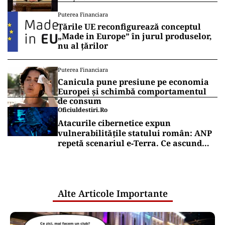
Puterea Financiara
Țările UE reconfigurează conceptul
„Made in Europe” în jurul produselor,
nu al țărilor
Puterea Financiara
Canicula pune presiune pe economia
Europei și schimbă comportamentul
de consum
Oficiuldestiri.ro
Atacurile cibernetice expun
vulnerabilitățile statului român: ANP
repetă scenariul e‑Terra. Ce ascund
comunicările oficiale și cine răspunde
pentru mentenanța IT a instituțiilor
publice
Alte Articole Importante