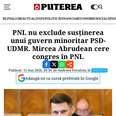
DEZVALUIRI
ACTUALITATE
POLITICĂ
FINANCIAR
ECONOMIE
SOCIAL
OPIN
PNL nu exclude susținerea
unui guvern minoritar PSD-
UDMR. Mircea Abrudean cere
congres în PNL
Publicat: 11 mai 2026, 20:39, de
Andreea Pavaloiu
, în
POLITICĂ
Adaugă-ne ca sursă preferată în Google