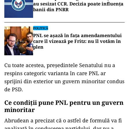
au sesizat CCR. Decizia poate influența
banii din PNRR
POLITICĂ
PNL se așază în fața amendamentului
care îl vizează pe Fritz: nu îl votăm în
plen
Cu toate acestea, președintele Senatului nu a
respins categoric varianta în care PNL ar
sprijini din exterior un guvern minoritar condus
de PSD.
Ce condiții pune PNL pentru un guvern
minoritar
Abrudean a precizat că o astfel de formulă va fi
analizată în conducerea partidului, dar nu a