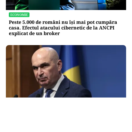
ECONOMIE
Peste 5.000 de români nu își mai pot cumpăra
casa. Efectul atacului cibernetic de la ANCPI
explicat de un broker
POLITICĂ
Cum explică Ilie Bolojan dezastrul economic
din România: „Am procedat corect față de țara