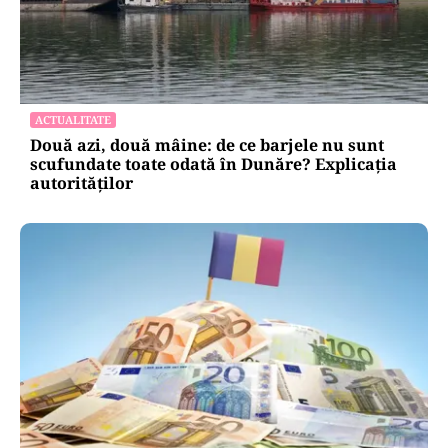
ACTUALITATE
Două azi, două mâine: de ce barjele nu sunt
scufundate toate odată în Dunăre? Explicația
autorităților