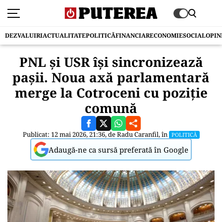
DEZVALUIRI
ACTUALITATE
POLITICĂ
FINANCIAR
ECONOMIE
SOCIAL
OPIN
PNL și USR își sincronizează
pașii. Noua axă parlamentară
merge la Cotroceni cu poziție
comună
Publicat: 12 mai 2026, 21:36, de
Radu Caranfil
, în
POLITICĂ
Adaugă-ne ca sursă preferată în Google