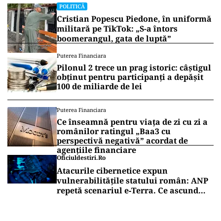
POLITICĂ
Cristian Popescu Piedone, în uniformă
militară pe TikTok: „S-a întors
boomerangul, gata de luptă”
Puterea Financiara
Pilonul 2 trece un prag istoric: câștigul
obținut pentru participanți a depășit
100 de miliarde de lei
Puterea Financiara
Ce înseamnă pentru viața de zi cu zi a
românilor ratingul „Baa3 cu
perspectivă negativă” acordat de
agențiile financiare
Oficiuldestiri.ro
Atacurile cibernetice expun
vulnerabilitățile statului român: ANP
repetă scenariul e‑Terra. Ce ascund
comunicările oficiale și cine răspunde
pentru mentenanța IT a instituțiilor
publice