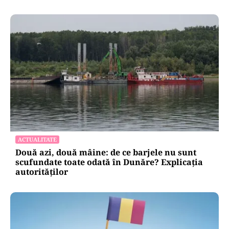
ACTUALITATE
Două azi, două mâine: de ce barjele nu sunt
scufundate toate odată în Dunăre? Explicația
autorităților