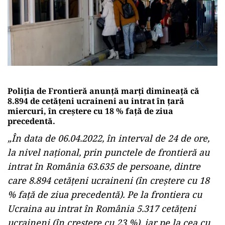
Poliţia de Frontieră anunţă marţi dimineaţă că
8.894 de cetăţeni ucraineni au intrat în ţară
miercuri, în creştere cu 18 % faţă de ziua
precedentă.
„În data de 06.04.2022, în interval de 24 de ore,
la nivel naţional, prin punctele de frontieră au
intrat în România 63.635 de persoane, dintre
care 8.894 cetăţeni ucraineni (în creştere cu 18
% faţă de ziua precedentă). Pe la frontiera cu
Ucraina au intrat în România 5.317 cetăţeni
ucraineni (în creştere cu 23 %), iar pe la cea cu