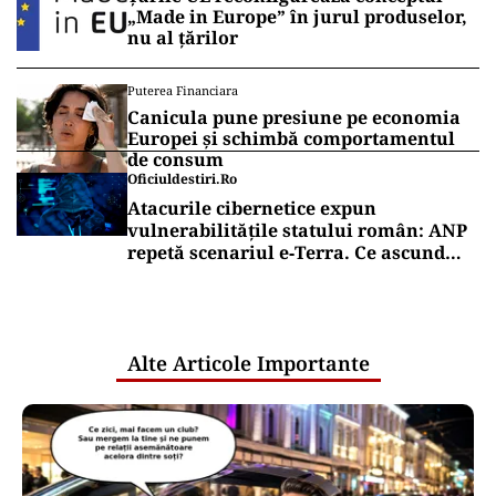
„Made in Europe” în jurul produselor,
nu al țărilor
Puterea Financiara
Canicula pune presiune pe economia
Europei și schimbă comportamentul
de consum
Oficiuldestiri.ro
Atacurile cibernetice expun
vulnerabilitățile statului român: ANP
repetă scenariul e‑Terra. Ce ascund
comunicările oficiale și cine răspunde
pentru mentenanța IT a instituțiilor
publice
Alte Articole Importante