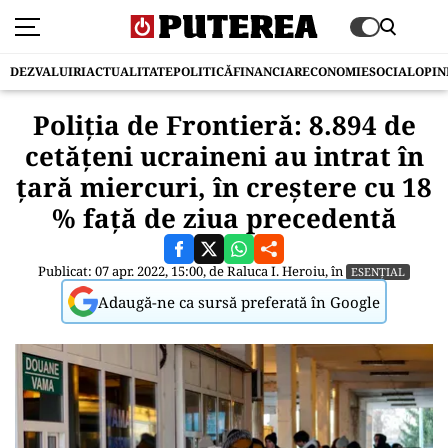
DEZVALUIRI
ACTUALITATE
POLITICĂ
FINANCIAR
ECONOMIE
SOCIAL
OPIN
Poliţia de Frontieră: 8.894 de
cetăţeni ucraineni au intrat în
ţară miercuri, în creştere cu 18
% faţă de ziua precedentă
Publicat: 07 apr. 2022, 15:00, de
Raluca I. Heroiu
, în
ESENȚIAL
Adaugă-ne ca sursă preferată în Google