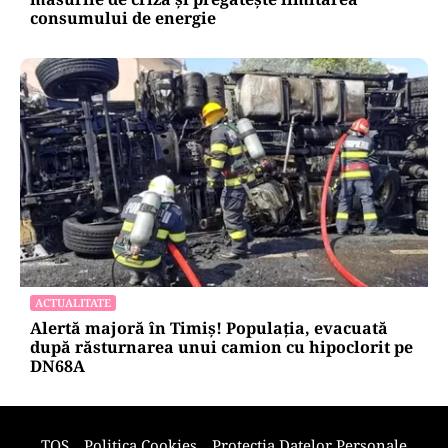
consumului de energie
ACTUALITATE
Alertă majoră în Timiș! Populația, evacuată
după răsturnarea unui camion cu hipoclorit pe
DN68A
TOS
Politica Cookies
Protecția Datelor Personale