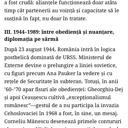
a fost crudă: alianțele funcționează doar atâta
timp cât partenerii au voință și capacitate să le
susțină în fapt, nu doar în tratate.
III. 1944–1989: între obediență și nuanțare,
diplomația pe sârmă
După 23 august 1944, România intră în logica
postbelică dominată de URSS. Ministerul de
Externe devine o prelungire a liniei sovietice,
cu figuri precum Ana Pauker la vedere și cu
rețele de Securitate în subteran. Totuși, în anii
’60–’70 apar fisuri ale obedienței: Gheorghiu-Dej
și apoi Ceaușescu cultivă „excepționalismul
românesc”—gestul de a nu participa la invazia
Cehoslovaciei în 1968 a fost, în sine, un mesaj.
Corneliu Mănescu desenează primele contururi