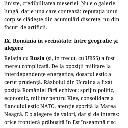
liniște, credibilitatea meseriei. Nu e o galerie
lungă, dar e una care contează: reputația unui
corp se clădește din acumulări discrete, nu din
focuri de artificii.
IX. România în vecinătate: între geografie și
alegere
Relația cu
Rusia
(și, în trecut, cu URSS) a fost
mereu complicată. De la opoziții militare la
interdependențe energetice, dosarul estic a
cerut prudență. Războiul din Ucraina a fixat
poziția României fără echivoc: sprijin politic,
economic, militar pentru Kiev, consolidare a
flancului estic NATO, atenție sporită la Marea
Neagră. E o alegere de valori, dar și de interes:
orice frontieră prăbușită în Est înseamnă risc