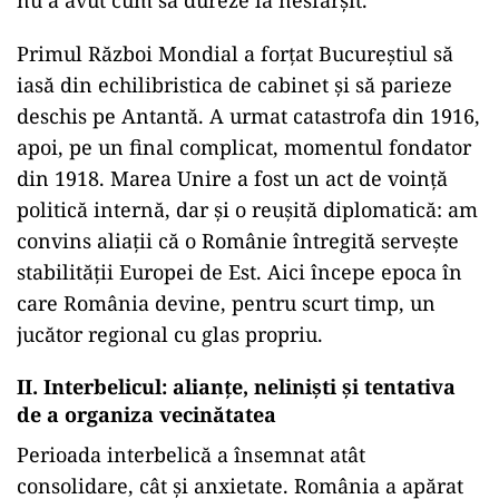
nu a avut cum să dureze la nesfârșit.
Primul Război Mondial a forțat Bucureștiul să
iasă din echilibristica de cabinet și să parieze
deschis pe Antantă. A urmat catastrofa din 1916,
apoi, pe un final complicat, momentul fondator
din 1918. Marea Unire a fost un act de voință
politică internă, dar și o reușită diplomatică: am
convins aliații că o Românie întregită servește
stabilității Europei de Est. Aici începe epoca în
care România devine, pentru scurt timp, un
jucător regional cu glas propriu.
II. Interbelicul: alianțe, neliniști și tentativa
de a organiza vecinătatea
Perioada interbelică a însemnat atât
consolidare, cât și anxietate. România a apărat