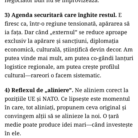
negociator bun nu se improvizează.
3) Agenda securitară care înghite restul.
E
firesc ca, într-o regiune tensionată, apărarea să
ia fața. Dar când „externul” se reduce aproape
exclusiv la apărare și sancțiuni, diplomația
economică, culturală, științifică devin decor. Am
putea vinde mai mult, am putea co-gândi lanțuri
logistice regionale, am putea crește profilul
cultural—rareori o facem sistematic.
4) Reflexul de „aliniere”.
Ne aliniem corect la
pozițiile UE și NATO. Ce lipsește este momentul
în care, tot aliniați, propunem ceva original și
convingem alții să se alinieze la noi. O țară
medie poate produce idei mari—când investește
în ele.