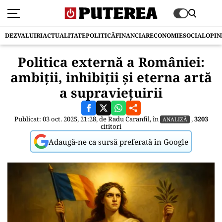
DEZVALUIRI
ACTUALITATE
POLITICĂ
FINANCIAR
ECONOMIE
SOCIAL
OPIN
Politica externă a României:
ambiții, inhibiții și eterna artă
a supraviețuirii
Publicat: 03 oct. 2025, 21:28, de
Radu Caranfil
, în
,
3203
ANALIZĂ
cititori
Adaugă-ne ca sursă preferată în Google