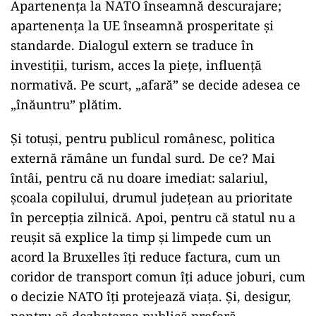
Apartenența la NATO înseamnă descurajare;
apartenența la UE înseamnă prosperitate și
standarde. Dialogul extern se traduce în
investiții, turism, acces la piețe, influență
normativă. Pe scurt, „afară” se decide adesea ce
„înăuntru” plătim.
Și totuși, pentru publicul românesc, politica
externă rămâne un fundal surd. De ce? Mai
întâi, pentru că nu doare imediat: salariul,
școala copilului, drumul județean au prioritate
în percepția zilnică. Apoi, pentru că statul nu a
reușit să explice la timp și limpede cum un
acord la Bruxelles îți reduce factura, cum un
coridor de transport comun îți aduce joburi, cum
o decizie NATO îți protejează viața. Și, desigur,