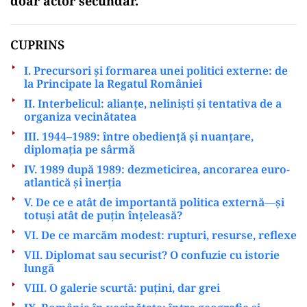
doar actor secundar.
CUPRINS
I. Precursori și formarea unei politici externe: de
la Principate la Regatul României
II. Interbelicul: alianțe, neliniști și tentativa de a
organiza vecinătatea
III. 1944–1989: între obediență și nuanțare,
diplomația pe sârmă
IV. 1989 după 1989: dezmeticirea, ancorarea euro-
atlantică și inerția
V. De ce e atât de importantă politica externă—și
totuși atât de puțin înțeleasă?
VI. De ce marcăm modest: rupturi, resurse, reflexe
VII. Diplomat sau securist? O confuzie cu istorie
lungă
VIII. O galerie scurtă: puțini, dar grei