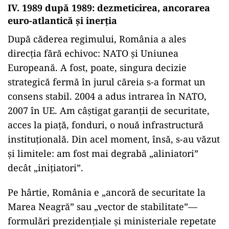
IV. 1989 după 1989: dezmeticirea, ancorarea
euro-atlantică și inerția
După căderea regimului, România a ales
direcția fără echivoc: NATO și Uniunea
Europeană. A fost, poate, singura decizie
strategică fermă în jurul căreia s-a format un
consens stabil. 2004 a adus intrarea în NATO,
2007 în UE. Am câștigat garanții de securitate,
acces la piață, fonduri, o nouă infrastructură
instituțională. Din acel moment, însă, s-au văzut
și limitele: am fost mai degrabă „aliniatori”
decât „inițiatori”.
Pe hârtie, România e „ancoră de securitate la
Marea Neagră” sau „vector de stabilitate”—
formulări prezidențiale și ministeriale repetate