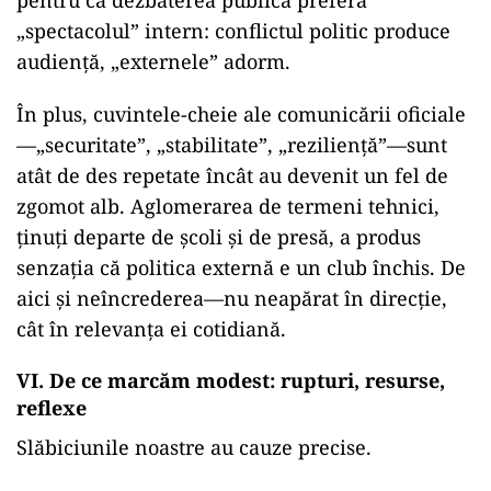
pentru că dezbaterea publică preferă
„spectacolul” intern: conflictul politic produce
audiență, „externele” adorm.
În plus, cuvintele-cheie ale comunicării oficiale
—„securitate”, „stabilitate”, „reziliență”—sunt
atât de des repetate încât au devenit un fel de
zgomot alb. Aglomerarea de termeni tehnici,
ținuți departe de școli și de presă, a produs
senzația că politica externă e un club închis. De
aici și neîncrederea—nu neapărat în direcție,
cât în relevanța ei cotidiană.
VI. De ce marcăm modest: rupturi, resurse,
reflexe
Slăbiciunile noastre au cauze precise.