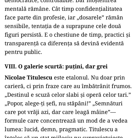
democratice, controlabile. Dar moștenirea
mentală rămâne. Cât timp confidențialitatea
face parte din profesie, iar „dosarele” rămân
sensibile, tentația de a suprapune cele două
figuri persistă. E o chestiune de timp, practici și
transparență ca diferența să devină evidentă
pentru public.
VIII. O galerie scurtă: puțini, dar grei
Nicolae Titulescu
este etalonul. Nu doar prin
carieră, ci prin fraze care au îmbătrânit frumos.
„Destinul e scuză celor slabi și operă celor tari.”
„Popor, alege-ți șefi, nu stăpâni!” „Semnături
care pot vrăji azi, dar care leagă mâine”—
formule care concentrează un mod de a vedea
lumea: lucid, demn, pragmatic. Titulescu a
înțeles că un stat mijlociu nu supraviețuiește