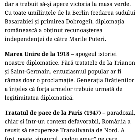
dar a trebuit să-și apere victoria la masa verde.
Cu toate umilințele de la Berlin (cedarea sudului
Basarabiei și primirea Dobrogei), diplomația
românească a obținut recunoașterea
independenței de către Marile Puteri.
Marea Unire de la 1918
– apogeul istoriei
noastre diplomatice. Fără tratatele de la Trianon
și Saint-Germain, entuziasmul popular ar fi
rămas doar o proclamație. Generația Brătienilor
a înțeles că forța armelor trebuie urmată de
legitimitatea diplomatică.
Tratatul de pace de la Paris (1947)
– paradoxal,
chiar și într-un context defavorabil, România a
reușit să recupereze Transilvania de Nord. A
fost, poate, singurul „cadou amar” pe care