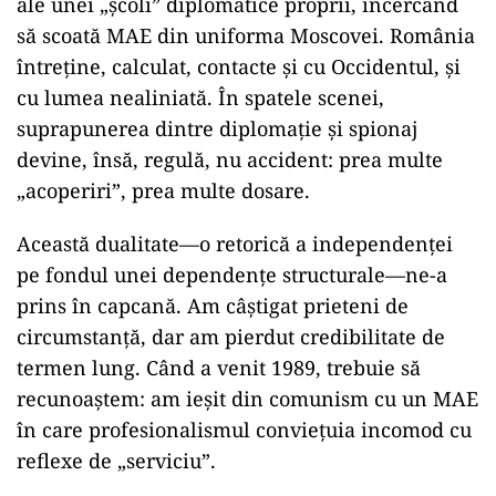
ale unei „școli” diplomatice proprii, încercând
să scoată MAE din uniforma Moscovei. România
întreține, calculat, contacte și cu Occidentul, și
cu lumea nealiniată. În spatele scenei,
suprapunerea dintre diplomație și spionaj
devine, însă, regulă, nu accident: prea multe
„acoperiri”, prea multe dosare.
Această dualitate—o retorică a independenței
pe fondul unei dependențe structurale—ne-a
prins în capcană. Am câștigat prieteni de
circumstanță, dar am pierdut credibilitate de
termen lung. Când a venit 1989, trebuie să
recunoaștem: am ieșit din comunism cu un MAE
în care profesionalismul conviețuia incomod cu
reflexe de „serviciu”.