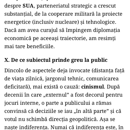
despre
SUA
, parteneriatul strategic a crescut
substanțial, de la cooperare militară la proiecte
energetice (inclusiv nucleare) și tehnologice.
Dacă am avea curajul să împingem diplomația
economică pe aceeași traiectorie, am resimți
mai tare beneficiile.
X. De ce subiectul prinde greu la public
Dincolo de aspectele deja invocate (distanța față
de viața zilnică, jargonul tehnic, comunicarea
deficitară), mai există o cauză:
cinismul
. După
decenii în care „externul” a fost decorul pentru
jocuri interne, o parte a publicului a rămas
convinsă că deciziile se iau „în altă parte” și că
votul nu schimbă direcția geopolitică. Așa se
naște indiferența. Numai că indiferența este, în