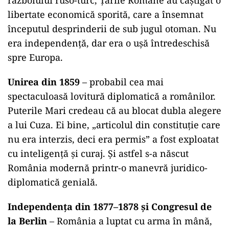
războiului ruso-turc, Țările Române au câștigat o
libertate economică sporită, care a însemnat
începutul desprinderii de sub jugul otoman. Nu
era independență, dar era o ușă întredeschisă
spre Europa.
Unirea din 1859
– probabil cea mai
spectaculoasă lovitură diplomatică a românilor.
Puterile Mari credeau că au blocat dubla alegere
a lui Cuza. Ei bine, „articolul din constituție care
nu era interzis, deci era permis” a fost exploatat
cu inteligență și curaj. Și astfel s-a născut
România modernă printr-o manevră juridico-
diplomatică genială.
Independența din 1877–1878 și Congresul de
la Berlin
– România a luptat cu arma în mână,