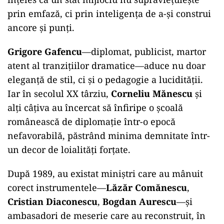
prin emfază, ci prin inteligența de a-și construi
ancore și punți.
Grigore Gafencu
—diplomat, publicist, martor
atent al tranzițiilor dramatice—aduce nu doar
eleganță de stil, ci și o pedagogie a lucidității.
Iar în secolul XX târziu,
Corneliu Mănescu
și
alți câțiva au încercat să înfiripe o școală
românească de diplomație într-o epocă
nefavorabilă, păstrând minima demnitate într-
un decor de loialități forțate.
După 1989, au existat miniștri care au mânuit
corect instrumentele—
Lăzăr Comănescu
,
Cristian Diaconescu
,
Bogdan Aurescu
—și
ambasadori de meserie care au reconstruit, în