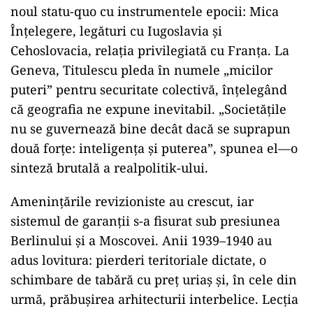
noul statu-quo cu instrumentele epocii: Mica
Înțelegere, legături cu Iugoslavia și
Cehoslovacia, relația privilegiată cu Franța. La
Geneva, Titulescu pleda în numele „micilor
puteri” pentru securitate colectivă, înțelegând
că geografia ne expune inevitabil. „Societățile
nu se guvernează bine decât dacă se suprapun
două forțe: inteligența și puterea”, spunea el—o
sinteză brutală a realpolitik-ului.
Amenințările revizioniste au crescut, iar
sistemul de garanții s-a fisurat sub presiunea
Berlinului și a Moscovei. Anii 1939–1940 au
adus lovitura: pierderi teritoriale dictate, o
schimbare de tabără cu preț uriaș și, în cele din
urmă, prăbușirea arhitecturii interbelice. Lecția