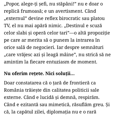
„
Popor, alege-ți șefi, nu stăpâni!” nu e doar o
replică frumoasă; e un avertisment. Când
„externul” devine reflex birocratic sau platou
TV, el nu mai apără nimic. „Destinul e scuză
celor slabi și operă celor tari”—o altă propoziție
pe care ar merita să o punem la intrarea în
orice sală de negocieri. Iar despre semnături
„care vrăjesc azi și leagă mâine”, nu strică să ne
amintim la fiecare entuziasm de moment.
Nu oferim rețete. Nici soluții…
Doar constatarea că o țară de frontieră ca
România trăiește din calitatea politicii sale
externe. Când e lucidă și demnă, respirăm.
Când e ezitantă sau mimetică, răsuflăm greu. Și
că, la capătul zilei, diplomația nu e o rară