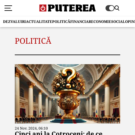
DEZVALUIRI
ACTUALITATE
POLITICĂ
FINANCIAR
ECONOMIE
SOCIAL
OPIN
POLITICĂ
24 Nov. 2024, 06:10
Cinci ani la Cotroceni: de ce