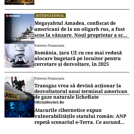
INTERNAȚIONAL
Megayahtul Amadea, confiscat de
americani de la un oligarh rus, a fost
scos la vânzare. Noul proprietar a scos
din conturi 187 de milioane de dolari
Puterea Financiara
România, țara UE cu cea mai redusă
alocare bugetară pe locuitor pentru
cercetare și dezvoltare, în 2025
Puterea Financiara
Transgaz vrea să devină acționar la
dezvoltatorul unui terminal american
de gaze naturale lichefiate
Oficiuldestiri.ro
Atacurile cibernetice expun
vulnerabilitățile statului român: ANP
repetă scenariul e‑Terra. Ce ascund
comunicările oficiale și cine răspunde