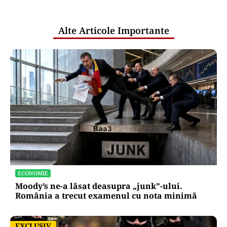
pentru mentenanța IT a instituțiilor
publice
Alte Articole Importante
ECONOMIE
Moody’s ne-a lăsat deasupra „junk”-ului.
România a trecut examenul cu nota minimă
EXCLUSIV
EXCLUSIV