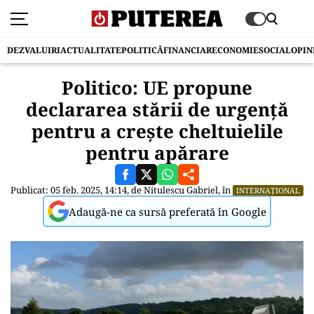
DEZVALUIRI
ACTUALITATE
POLITICĂ
FINANCIAR
ECONOMIE
SOCIAL
OPIN
Politico: UE propune
declararea stării de urgență
pentru a crește cheltuielile
pentru apărare
Publicat: 05 feb. 2025, 14:14, de
Nitulescu Gabriel
, în
INTERNAȚIONAL
Adaugă-ne ca sursă preferată în Google