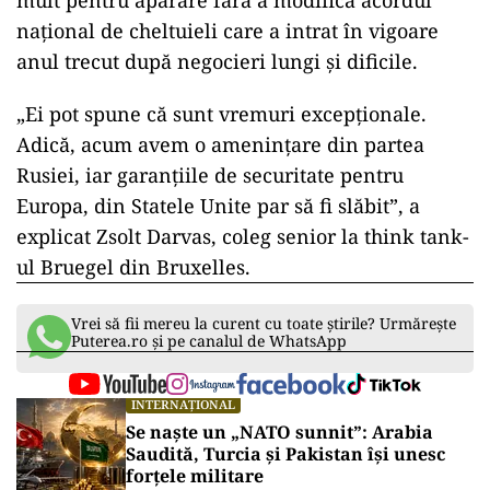
mult pentru apărare fără a modifica acordul
național de cheltuieli care a intrat în vigoare
anul trecut după negocieri lungi și dificile.
„Ei pot spune că sunt vremuri excepționale.
Adică, acum avem o amenințare din partea
Rusiei, iar garanțiile de securitate pentru
Europa, din Statele Unite par să fi slăbit”, a
explicat Zsolt Darvas, coleg senior la think tank-
ul Bruegel din Bruxelles.
Vrei să fii mereu la curent cu toate știrile? Urmărește
Puterea.ro și pe canalul de WhatsApp
INTERNAȚIONAL
Se naște un „NATO sunnit”: Arabia
Saudită, Turcia și Pakistan își unesc
forțele militare