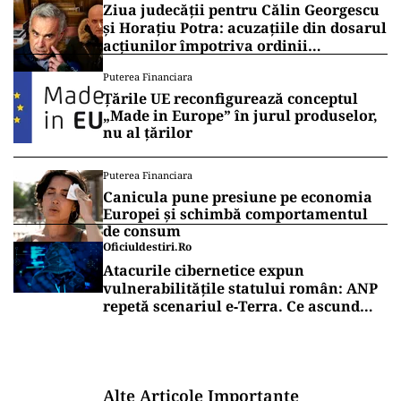
Ziua judecății pentru Călin Georgescu
și Horațiu Potra: acuzațiile din dosarul
acțiunilor împotriva ordinii
constituționale, pe masa judecătorilor
Puterea Financiara
de la Înalta Curte
Țările UE reconfigurează conceptul
„Made in Europe” în jurul produselor,
nu al țărilor
Puterea Financiara
Canicula pune presiune pe economia
Europei și schimbă comportamentul
de consum
Oficiuldestiri.ro
Atacurile cibernetice expun
vulnerabilitățile statului român: ANP
repetă scenariul e‑Terra. Ce ascund
comunicările oficiale și cine răspunde
pentru mentenanța IT a instituțiilor
publice
Alte Articole Importante