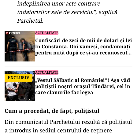
îndeplinirea unor acte contrare
îndatoririlor sale de serviciu.”, explică
Parchetul.
ACTUALITATE
Confiscări de zeci de mii de dolari și lei
în Constanța. Doi vameși, condamnați
pentru mită după ce și-au recunoscut
faptele în fața DNA
ACTUALITATE
EXCLUSIV
„Vestul Sălbatic al României”! Așa văd
polițiștii noștri orașul Țăndărei, cel în
care clanurile fac legea
Cum a procedat, de fapt, polițistul
Din comunicatul Parchetului rezultă că polițistul
a introdus în sediul centrului de reținere