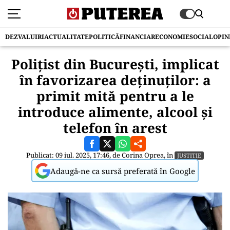
DEZVALUIRI
ACTUALITATE
POLITICĂ
FINANCIAR
ECONOMIE
SOCIAL
OPIN
Polițist din București, implicat
în favorizarea deținuților: a
primit mită pentru a le
introduce alimente, alcool și
telefon în arest
Publicat: 09 iul. 2025, 17:46, de
Corina Oprea
, în
JUSTITIE
Adaugă-ne ca sursă preferată în Google