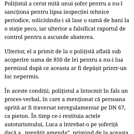
Poliţistul a cerut mită unui șofer pentru a nu-l
sancționa pentru lipsa inspecției tehnice
periodice, solicitându-i să lase o sumă de bani la
o stație peco, iar ulterior a falsificat raportul de
control pentru a ascunde abaterea.
Ulterior, el a primit de la o polițistă aflată sub
acoperire suma de 850 de lei pentru a nu-i lua
permisul după ce aceasta ar fi depășit printr-un
loc nepermis.
În aceste condiții, polițistul a întocmit în fals un
proces-verbal, în care a menționat că persoana
oprită ar fi traversat neregulamentar pe DN 67,
ca pieton. În timp ce-i restituia actele
autoturismului, Luca a întrebat-o pe șoferiță
dacă a „pregătit amenda”, primind de la aceasta