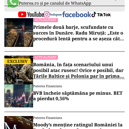
Puterea.ro și pe canalul de WhatsApp
ACTUALITATE
Primele două barje, scufundate cu
succes în Dunăre. Radu Miruță: „Este o
procedură lentă pentru a se așeza cât
mai bine”
ACTUALITATE
EXCLUSIV
România, în fața scenariului unui
posibil atac rusesc! Orice e posibil, dar
Țările Baltice și Polonia par în prima
linie!
Puterea Financiara
BVB încheie săptămâna pe minus. BET
a pierdut 0,56%
Puterea Financiara
Moody’s menține ratingul României la