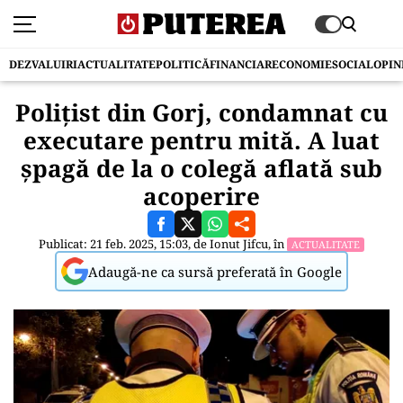
DEZVALUIRI
ACTUALITATE
POLITICĂ
FINANCIAR
ECONOMIE
SOCIAL
OPIN
Poliţist din Gorj, condamnat cu
executare pentru mită. A luat
şpagă de la o colegă aflată sub
acoperire
Publicat: 21 feb. 2025, 15:03, de
Ionut Jifcu
, în
ACTUALITATE
Adaugă-ne ca sursă preferată în Google