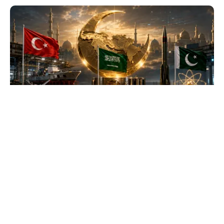
INTERNAȚIONAL
Se naște un „NATO sunnit”: Arabia Saudită,
Turcia și Pakistan își unesc forțele militare
TOS
Politica Cookies
Protecția Datelor Personale
Despre Noi
Publicitate
Echipa
© 2026, toate drepturile rezervate puterea.ro