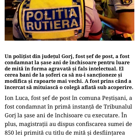
Un poliţist din judeţul Gorj, fost şef de post, a fost
condamnat la şase ani de închisoare pentru luare
de mită în forma agravată și fals intelectual. El
cerea bani de la şoferi ca să nu-i sancţioneze şi
modifica şi rapoarte mai vechi. A fost prins când a
încercat să mituiască o colegă aflată sub acoperire.
Ion Luca, fost şef de post în comuna Peştişani, a
fost condamnat în primă instanţă de Tribunalul
Gorj la şase ani de închisoare cu executare. În
plus, magistraţii au dispus confiscarea sumei de
850 lei primită cu titlu de mită și desfiinţarea