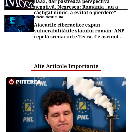
Baa3, dar păstrează perspectiva
negativă. Negrescu: România „nu a
câștigat nimic, a evitat o pierdere”
Oficiuldestiri.ro
Atacurile cibernetice expun
vulnerabilitățile statului român: ANP
repetă scenariul e‑Terra. Ce ascund
comunicările oficiale și cine răspunde
pentru mentenanța IT a instituțiilor
publice
Alte Articole Importante