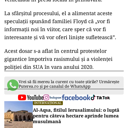
La sfârşitul procesului, el a alimentat aceste
speculaţii spunând familiei Floyd că „vor fi
informaţii noi în viitor, care sper că vor fi
interesante şi vă vor oferi linişte sufletească”.
Acest dosar s-a aflat în centrul protestelor
gigantice împotriva rasismului şi a violenţei
poliţiei din SUA în vara anului 2020.
Vrei să fii mereu la curent cu toate știrile? Urmărește
Puterea.ro și pe canalul de WhatsApp
INTERNAȚIONAL
Al-Aqsa, fitilul Ierusalimului: o luptă
pentru câteva hectare aprinde lumea
musulmană