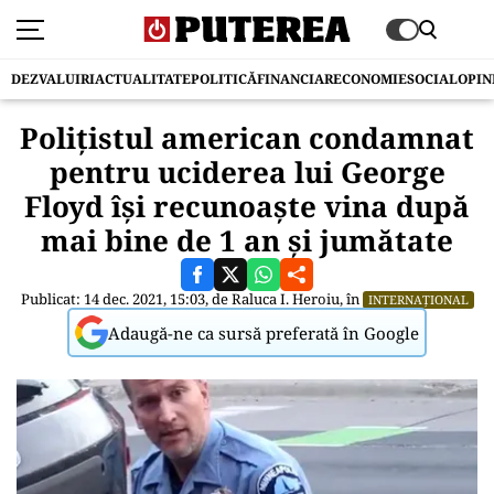
DEZVALUIRI
ACTUALITATE
POLITICĂ
FINANCIAR
ECONOMIE
SOCIAL
OPIN
Poliţistul american condamnat
pentru uciderea lui George
Floyd își recunoaște vina după
mai bine de 1 an și jumătate
Publicat: 14 dec. 2021, 15:03, de
Raluca I. Heroiu
, în
INTERNAȚIONAL
Adaugă-ne ca sursă preferată în Google