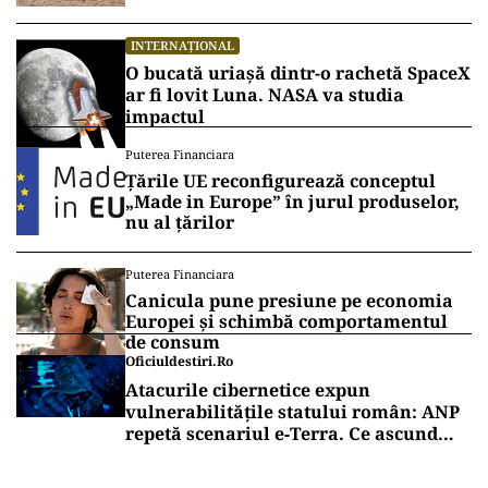
INTERNAȚIONAL
O bucată uriașă dintr-o rachetă SpaceX
ar fi lovit Luna. NASA va studia
impactul
Puterea Financiara
Țările UE reconfigurează conceptul
„Made in Europe” în jurul produselor,
nu al țărilor
Puterea Financiara
Canicula pune presiune pe economia
Europei și schimbă comportamentul
de consum
Oficiuldestiri.ro
Atacurile cibernetice expun
vulnerabilitățile statului român: ANP
repetă scenariul e‑Terra. Ce ascund
comunicările oficiale și cine răspunde
pentru mentenanța IT a instituțiilor