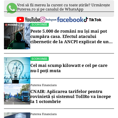
Vrei să fii mereu la curent cu toate știrile? Urmărește
Puterea.ro și pe canalul de WhatsApp
ECONOMIE
Peste 5.000 de români nu își mai pot
cumpăra casa. Efectul atacului
cibernetic de la ANCPI explicat de un
broker
ECONOMIE
Cel mai scump kilowatt e cel pe care
nu-l poți muta
Puterea Financiara
CNAIR: Aplicarea tarifelor pentru
rovinietă și sistemul TollRo va începe
la 1 octombrie
Puterea Financiara