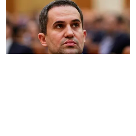
POLITICĂ
Ciprian Șerban îl acuză pe Ilie Bolojan de
dezinformare în scandalul proiectului Bala II:
„A fost blocat de Comisia Europeană, nu
abandonat”
TOS
Politica Cookies
Protecția Datelor Personale
Despre Noi
Publicitate
Echipa