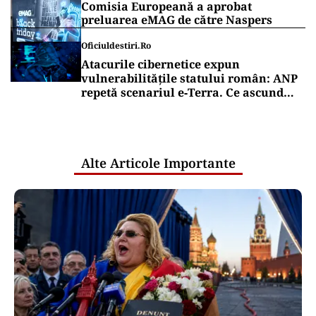
Comisia Europeană a aprobat
preluarea eMAG de către Naspers
Oficiuldestiri.ro
Atacurile cibernetice expun
vulnerabilitățile statului român: ANP
repetă scenariul e‑Terra. Ce ascund
comunicările oficiale și cine răspunde
pentru mentenanța IT a instituțiilor
publice
Alte Articole Importante