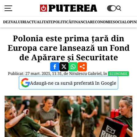
DEZVALUIRI
ACTUALITATE
POLITICĂ
FINANCIAR
ECONOMIE
SOCIAL
OPIN
Polonia este prima țară din
Europa care lansează un Fond
de Apărare și Securitate
Publicat: 27 mart. 2025, 11:31, de
Nitulescu Gabriel
, în
ECONOMIE
Adaugă-ne ca sursă preferată în Google