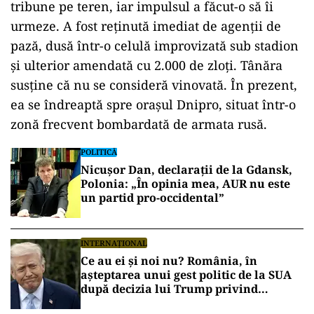
tribune pe teren, iar impulsul a făcut-o să îi
urmeze. A fost reținută imediat de agenții de
pază, dusă într-o celulă improvizată sub stadion
și ulterior amendată cu 2.000 de zloți. Tânăra
susține că nu se consideră vinovată. În prezent,
ea se îndreaptă spre orașul Dnipro, situat într-o
zonă frecvent bombardată de armata rusă.
POLITICĂ
Nicușor Dan, declarații de la Gdansk,
Polonia: „În opinia mea, AUR nu este
un partid pro-occidental”
INTERNAȚIONAL
Ce au ei şi noi nu? România, în
așteptarea unui gest politic de la SUA
după decizia lui Trump privind
Polonia