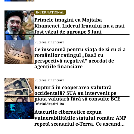
INTERNAȚIONAL
Primele imagini cu Mojtaba
Khamenei. Liderul Iranului nu a mai
fost văzut de aproape 5 luni
Puterea Financiara
Ce înseamnă pentru viața de zi cu zi a
românilor ratingul „Baa3 cu
perspectivă negativă” acordat de
agențiile financiare
Puterea Financiara
Ruptură în cooperarea valutară
occidentală? SUA au intervenit pe
piața valutară fără să consulte BCE
Oficiuldestiri.ro
Atacurile cibernetice expun
vulnerabilitățile statului român: ANP
repetă scenariul e‑Terra. Ce ascund
comunicările oficiale și cine răspunde