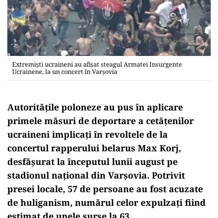
Extremiști ucraineni au afișat steagul Armatei Insurgente
Ucrainene, la un concert în Varșovia
Autoritățile poloneze au pus în aplicare
primele măsuri de deportare a cetățenilor
ucraineni implicați în revoltele de la
concertul rapperului belarus Max Korj,
desfășurat la începutul lunii august pe
stadionul național din Varșovia. Potrivit
presei locale, 57 de persoane au fost acuzate
de huliganism, numărul celor expulzați fiind
estimat de unele surse la 63.