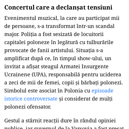
Concertul care a declanșat tensiuni
Evenimentul muzical, la care au participat mii
de persoane, s-a transformat într-un scandal
major. Poliția a fost sesizată de locuitorii
capitalei poloneze în legătură cu tulburările
provocate de fanii artistului. Situația s-a
amplificat după ce, în timpul show-ului, un
invitat a afișat steagul Armatei Insurgente
Ucrainene (UPA), responsabilă pentru uciderea
a zeci de mii de femei, copii și bărbați polonezi.
Simbolul este asociat în Polonia cu
episoade
istorice controversate
și considerat de mulți
polonezi ofensator.
Gestul a stârnit reacții dure în rândul opiniei
publice, iar guvernul de la Varșovia a fost presat