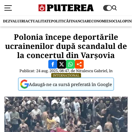
DEZVALUIRI
ACTUALITATE
POLITICĂ
FINANCIAR
ECONOMIE
SOCIAL
OPIN
Polonia începe deportările
ucrainenilor după scandalul de
la concertul din Varșovia
Publicat: 24 aug. 2025, 08:47, de
Nitulescu Gabriel
, în
INTERNAȚIONAL
Adaugă-ne ca sursă preferată în Google