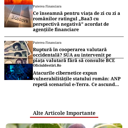
Puterea Financiara
Ce înseamnă pentru viața de zi cu zi a
românilor ratingul „Baa3 cu
perspectivă negativă” acordat de
agențiile financiare
Puterea Financiara
Ruptură în cooperarea valutară
occidentală? SUA au intervenit pe
piața valutară fără să consulte BCE
Oficiuldestiri.ro
Atacurile cibernetice expun
vulnerabilitățile statului român: ANP
repetă scenariul e‑Terra. Ce ascund
comunicările oficiale și cine răspunde
pentru mentenanța IT a instituțiilor
publice
Alte Articole Importante