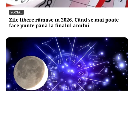
SOCIAL
Zile libere rămase în 2026. Când se mai poate
face punte până la finalul anului
HOROSCOP
Horoscop 9 august 2026. Capricornii primesc o
veste neașteptată, Scorpionii deschid un capitol
sentimental