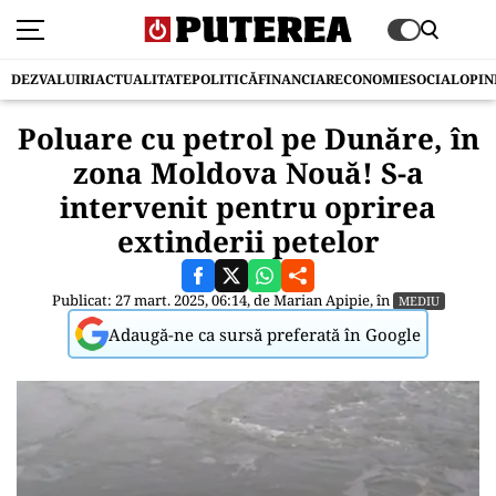
DEZVALUIRI
ACTUALITATE
POLITICĂ
FINANCIAR
ECONOMIE
SOCIAL
OPIN
Poluare cu petrol pe Dunăre, în
zona Moldova Nouă! S-a
intervenit pentru oprirea
extinderii petelor
Publicat: 27 mart. 2025, 06:14, de
Marian Apipie
, în
MEDIU
Adaugă-ne ca sursă preferată în Google