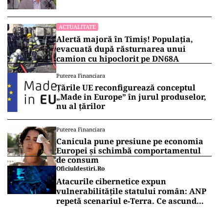
ACTUALITATE
Alertă majoră în Timiș! Populația,
evacuată după răsturnarea unui
camion cu hipoclorit pe DN68A
Puterea Financiara
Țările UE reconfigurează conceptul
„Made in Europe” în jurul produselor,
nu al țărilor
Puterea Financiara
Canicula pune presiune pe economia
Europei și schimbă comportamentul
de consum
Oficiuldestiri.ro
Atacurile cibernetice expun
vulnerabilitățile statului român: ANP
repetă scenariul e‑Terra. Ce ascund
comunicările oficiale și cine răspunde