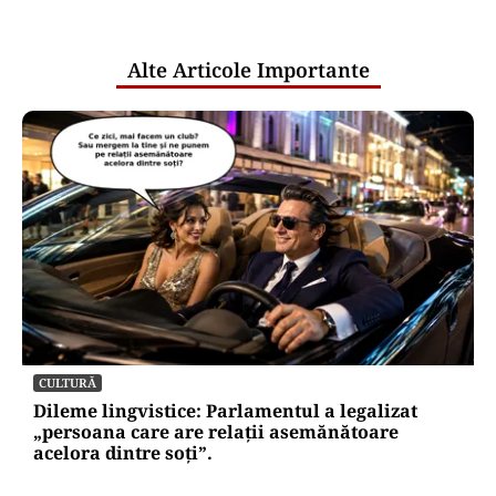
pentru mentenanța IT a instituțiilor
publice
Alte Articole Importante
CULTURĂ
Dileme lingvistice: Parlamentul a legalizat
„persoana care are relații asemănătoare
acelora dintre soți”.