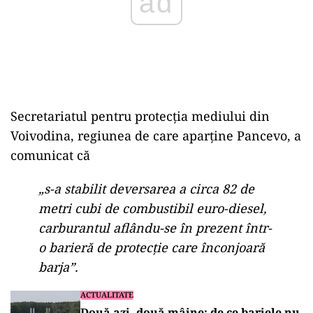
Secretariatul pentru protecția mediului din
Voivodina, regiunea de care aparține Pancevo, a
comunicat că
„s-a stabilit deversarea a circa 82 de
metri cubi de combustibil euro-diesel,
carburantul aflându-se în prezent într-
o barieră de protecție care înconjoară
barja”.
ACTUALITATE
Două azi, două mâine: de ce barjele nu