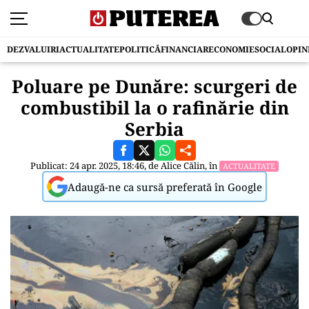
DEZVALUIRI
ACTUALITATE
POLITICĂ
FINANCIAR
ECONOMIE
SOCIAL
OPIN
Poluare pe Dunăre: scurgeri de
combustibil la o rafinărie din
Serbia
Publicat: 24 apr. 2025, 18:46, de
Alice Călin
, în
ACTUALITATE
Adaugă-ne ca sursă preferată în Google