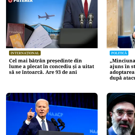
INTERNAȚIONAL
POLITICĂ
Cel mai bătrân președinte din
„Minciuna 
lume a plecat în concediu și a uitat
ajuns în s
să se întoarcă. Are 93 de ani
adoptarea 
după atacu