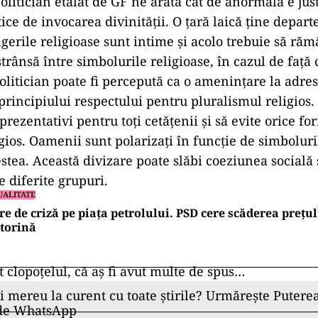
olitician etalat de GF ne arată cât de anormală e just
tice de invocarea divinității. O țară laică ține depart
ngerile religioase sunt intime și acolo trebuie să ră
trânsă între simbolurile religioase, în cazul de față c
olitician poate fi percepută ca o amenințare la adresa
 principiului respectului pentru pluralismul religios. 
eprezentativi pentru toți cetățenii și să evite orice f
gios. Oamenii sunt polarizați în funcție de simboluri
estea. Această divizare poate slăbi coeziunea socială
e diferite grupuri.
UALITATE
re de criză pe piața petrolului. PSD cere scăderea prețul
torină
t clopoțelul, că aș fi avut multe de spus…
ii mereu la curent cu toate știrile? Urmărește Puterea
 de WhatsApp