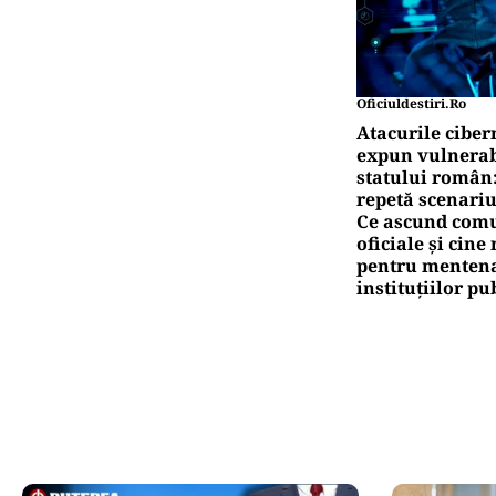
Oficiuldestiri.ro
Atacurile ciber
expun vulnerabi
statului român
repetă scenariu
Ce ascund comu
oficiale și cin
pentru mentena
instituțiilor pu