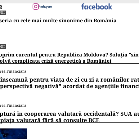
NII
seria cu cele mai multe sinonime din România
NII
oprim curentul pentru Republica Moldova? Soluția ”si
olvă complicata criză energetică a României
rea Financiara
 înseamnă pentru viața de zi cu zi a românilor ra
 perspectivă negativă” acordat de agențiile financ
rea Financiara
ptură în cooperarea valutară occidentală? SUA au
 piața valutară fără să consulte BCE