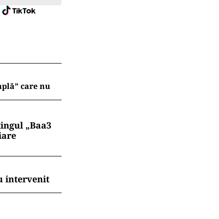
mplă” care nu
tingul „Baa3
iare
 intervenit