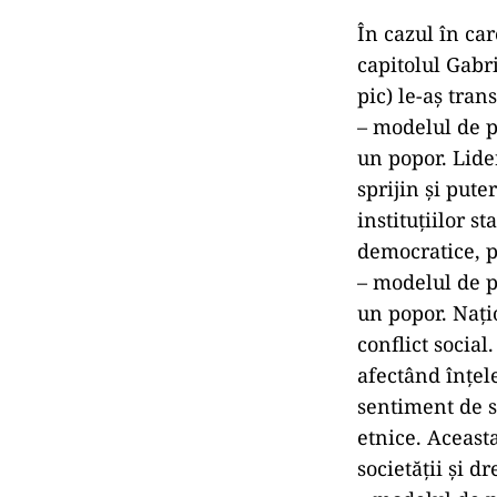
În cazul în car
capitolul Gabr
pic) le-aș tra
– modelul de p
un popor. Lide
sprijin și pute
instituțiilor s
democratice, po
– modelul de p
un popor. Nați
conflict social
afectând înțel
sentiment de s
etnice. Aceast
societății și d