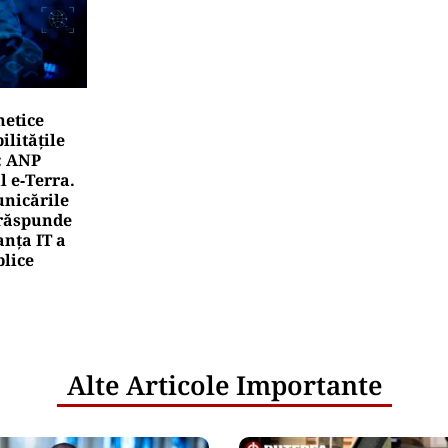
netice
litățile
: ANP
l e‑Terra.
nicările
e răspunde
nța IT a
blice
Alte Articole Importante