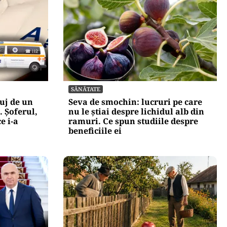
SĂNĂTATE
uj de un
Seva de smochin: lucruri pe care
 Șoferul,
nu le știai despre lichidul alb din
e i-a
ramuri. Ce spun studiile despre
beneficiile ei