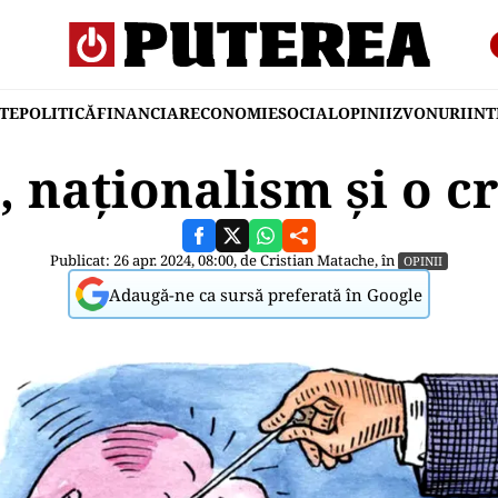
TE
POLITICĂ
FINANCIAR
ECONOMIE
SOCIAL
OPINII
ZVONURI
IN
 naționalism și o 
Publicat: 26 apr. 2024, 08:00, de
Cristian Matache
, în
OPINII
Adaugă-ne ca sursă preferată în Google