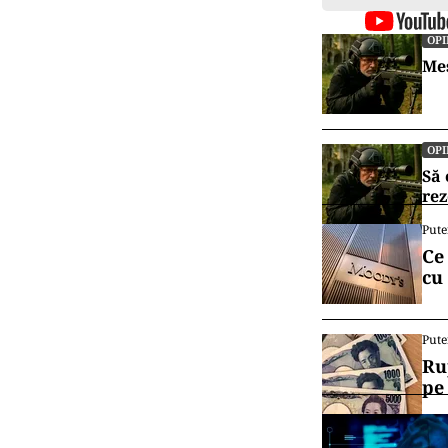
OPI
Me
OPI
Să 
rez
Pute
Ce
cu
Pute
Ru
pe