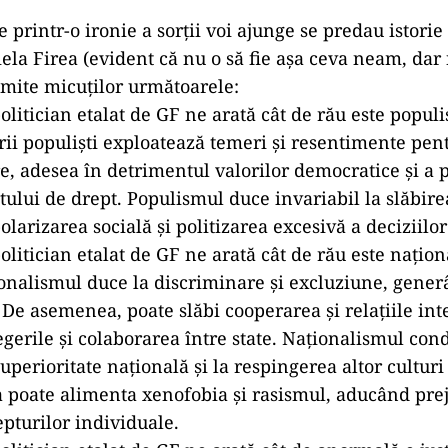
e printr-o ironie a sorții voi ajunge se predau istorie
iela Firea (evident că nu o să fie așa ceva neam, da
nsmite micuților următoarele:
olitician etalat de GF ne arată cât de rău este popul
rii populiști exploatează temeri și resentimente pent
re, adesea în detrimentul valorilor democratice și a p
tatului de drept. Populismul duce invariabil la slăbirea
larizarea socială și politizarea excesivă a deciziilor 
olitician etalat de GF ne arată cât de rău este națio
onalismul duce la discriminare și excluziune, gener
. De asemenea, poate slăbi cooperarea și relațiile int
egerile și colaborarea între state. Naționalismul con
uperioritate națională și la respingerea altor culturi
a poate alimenta xenofobia și rasismul, aducând prej
repturilor individuale.