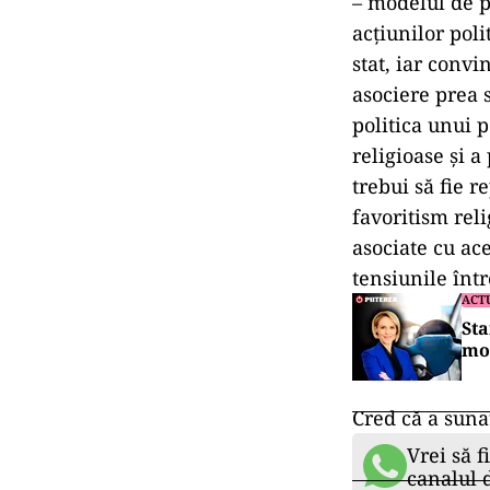
– modelul de p
acțiunilor poli
stat, iar convi
asociere prea s
politica unui p
religioase și a
trebui să fie r
favoritism reli
asociate cu ac
tensiunile într
ACT
Sta
mo
Cred că a suna
Vrei să f
canalul