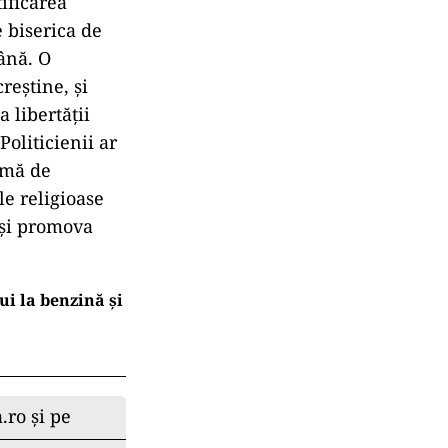
ificarea
e biserica de
mână. O
reștine, și
 libertății
Politicienii ar
ormă de
le religioase
 și promova
ui la benzină și
.ro și pe