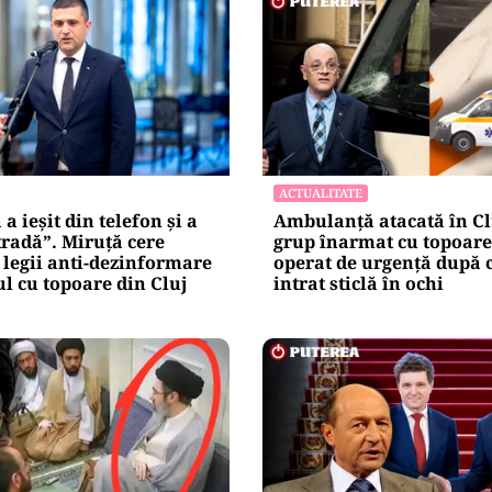
ACTUALITATE
a ieșit din telefon și a
Ambulanță atacată în Cl
tradă”. Miruță cere
grup înarmat cu topoare.
legii anti-dezinformare
operat de urgență după c
l cu topoare din Cluj
intrat sticlă în ochi