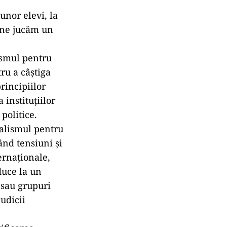
 unor elevi, la
r ne jucăm un
ismul pentru
ru a câștiga
rincipiilor
 instituțiilor
politice.
nalismul pentru
ând tensiuni și
ernaționale,
duce la un
 sau grupuri
udicii