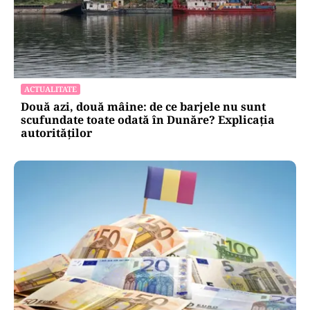
ACTUALITATE
Două azi, două mâine: de ce barjele nu sunt
scufundate toate odată în Dunăre? Explicația
autorităților