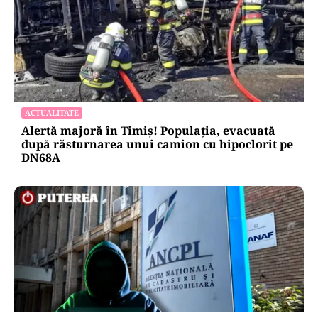
ACTUALITATE
Alertă majoră în Timiș! Populația, evacuată
după răsturnarea unui camion cu hipoclorit pe
DN68A