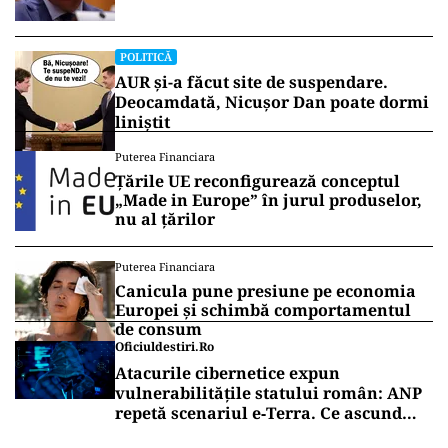
POLITICĂ
AUR și-a făcut site de suspendare.
Deocamdată, Nicușor Dan poate dormi
liniștit
Puterea Financiara
Țările UE reconfigurează conceptul
„Made in Europe” în jurul produselor,
nu al țărilor
Puterea Financiara
Canicula pune presiune pe economia
Europei și schimbă comportamentul
de consum
Oficiuldestiri.ro
Atacurile cibernetice expun
vulnerabilitățile statului român: ANP
repetă scenariul e‑Terra. Ce ascund
comunicările oficiale și cine răspunde