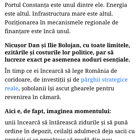
Portul Constanța este unul dintre ele. Energia
este altul. Infrastructura mare este altul.
Poziționarea în mecanismele regionale de
finanțare este încă unul.
Nicușor Dan și Ilie Bolojan, cu toate limitele,
ezitările și costurile lor politice, par să
lucreze exact pe asemenea noduri esențiale.
În timp ce ei încearcă să lege România de
coridoare, de investiții și de
pârghii strategice
reale
, șobolanii își ascut ghearele pentru
revenirea în cămară.
Aici e, de fapt, imaginea momentului:
unii încearcă să întărească zidurile și să pună
ordine în depozit, ceilalți adulmecă deja sacii cu
provizii și se pregătesc să roadă din nou.