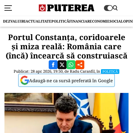
DEZVALUIRI
ACTUALITATE
POLITICĂ
FINANCIAR
ECONOMIE
SOCIAL
OPIN
Portul Constanța, coridoarele
și miza reală: România care
(încă) încearcă să construiască
Publicat: 28 apr. 2026, 19:50, de
Radu Caranfil
, în
POLITICĂ
Adaugă-ne ca sursă preferată în Google