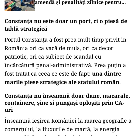
amendă și penalități zilnice pentru
ignorarea regulilor UE la remorcare
Constanța nu este doar un port, ci o piesă de
tablă strategică
Portul Constanța a fost prea mult timp privit în
România ori ca vacă de muls, ori ca decor
patriotic, ori ca subiect de scandal cu
încărcătură penal-administrativă. Prea puțin a
fost tratat ca ceea ce este de fapt:
una dintre
marile piese strategice ale statului român
.
Constanța nu înseamnă doar dane, macarale,
containere, șine și pungași oploșiți prin CA-
uri
Înseamnă ieșirea României la marea geografie a
comerțului, la fluxurile de marfă, la energia