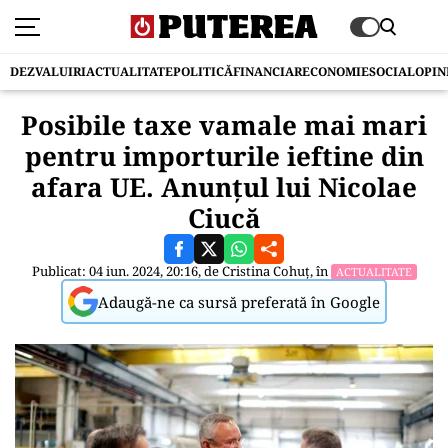
DEZVALUIRI
ACTUALITATE
POLITICĂ
FINANCIAR
ECONOMIE
SOCIAL
OPIN
Posibile taxe vamale mai mari
pentru importurile ieftine din
afara UE. Anunțul lui Nicolae
Ciucă
Publicat: 04 iun. 2024, 20:16, de
Cristina Cohuț
, în
ACTUALITATE
Adaugă-ne ca sursă preferată în Google