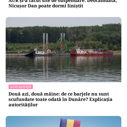
AUR și-a făcut site de suspendare. Deocamdată,
Nicușor Dan poate dormi liniștit
ACTUALITATE
Două azi, două mâine: de ce barjele nu sunt
scufundate toate odată în Dunăre? Explicația
autorităților