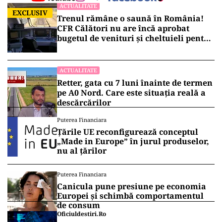
ACTUALITATE
EXCLUSIV
Trenul rămâne o saună în România!
CFR Călători nu are încă aprobat
bugetul de venituri și cheltuieli pentru
2026
ACTUALITATE
Retter, gata cu 7 luni înainte de termen
pe A0 Nord. Care este situația reală a
descărcărilor
Puterea Financiara
Țările UE reconfigurează conceptul
„Made in Europe” în jurul produselor,
nu al țărilor
Puterea Financiara
Canicula pune presiune pe economia
Europei și schimbă comportamentul
de consum
Oficiuldestiri.ro