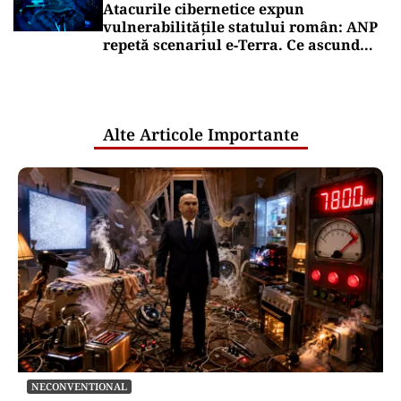
Atacurile cibernetice expun
vulnerabilitățile statului român: ANP
repetă scenariul e‑Terra. Ce ascund
comunicările oficiale și cine răspunde
pentru mentenanța IT a instituțiilor
publice
Alte Articole Importante
NECONVENTIONAL